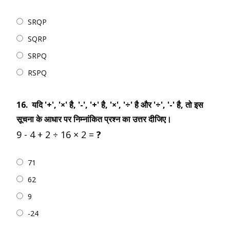
SRQP
SQRP
SRPQ
RSPQ
16.
यदि '+', '×' है, '-', '+' है, '×', '÷' है और '÷', '-' है, तो इस
सूचना के आधार पर निम्नांकित प्रश्न का उत्तर दीजिए।
9 - 4 + 2 ÷ 16 × 2 =
?
71
62
9
-24