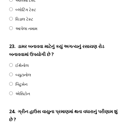
એલિસા ટેસ્ટ
બ્લોટિંગ ટેસ્ટ
વિડાલ ટેસ્ટ
આપેલા તમામ
23.
ડામર બનાવવા માટેનું કયું અગત્યનું રસાયણ રોડ
બનાવવામાં ઉપયોગી છે ?
ઈથેનોલ
બ્યુટાનોલ
બિટુમેન
એસિટોન
24.
ગ્રીન હાઉસ વાયુના પ્રમાણમાં થતા વધારાનું પરીણામ શું
છે ?