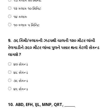
૧૩ કલાક ૨૦ મિનિટ
૧૨ કલાક ૧૦ મિનિટ
૧૪ કલાક
૧૦ કલાક ૫ મિનિટ
9.
૩૬ કિમી/કલાકની ઝડપથી ચાલતી ૧૨૦ મીટર લાંબી
રેલગાડીને ૩૬૦ મીટર લાંબા પુલને પસાર થતા કેટલી સેકન્ડ
લાગશે ?
૪૦ સેકન્ડ
૪૮ સેકન્ડ
૩૬ સેકન્ડ
૪૬ સેકન્ડ
10.
ABD, EFH, IJL, MNP, QRT, ______