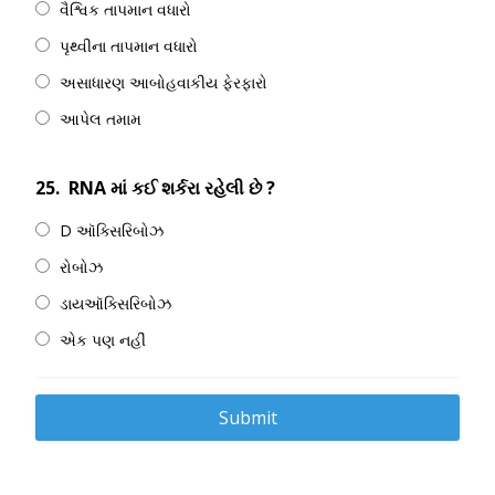
વૈશ્વિક તાપમાન વધારો
પૃથ્વીના તાપમાન વધારો
અસાધારણ આબોહવાકીય ફેરફારો
આપેલ તમામ
25.
RNA માં કઈ શર્કરા રહેલી છે ?
D ઑક્સિરિબોઝ
રોબોઝ
ડાયઑક્સિરિબોઝ
એક પણ નહીં