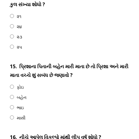
કુલ સંખ્યા શોધો ?
૨૧
૨૪
૨૩
૨૫
15.
પ્રિશાના પિતાની બહેન મારી માતા છે તો પ્રિશા અને મારી
માતા વચ્ચે શું સબંધ છે જણાવો ?
ફોઇ
બહેન
ભાઇ
માસી
16.
નીચે આપેલ વિકલ્પો માંથી લીપ વર્ષ શોધો ?