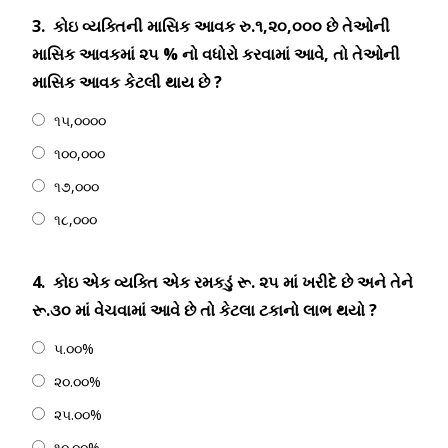
3.
કોઇ વ્યક્તિની માસિક આવક રુ.૧,૨૦,૦૦૦ છે તેઓની
માસિક આવકમાં ૨૫ % નો વધોરો કરવામાં આવે, તો તેઓની
માસિક આવક કેટલી થાય છે ?
૧૫,૦૦૦૦
૧૦૦,૦૦૦
૧૭,૦૦૦
૧૮,૦૦૦
4.
કોઇ એક વ્યક્તિ એક રમકડું રૂ. ૨૫ માં ખરીદે છે અને તેને
રૂ.૩૦ માં વેચવામાં આવે છે તો કેટલા ટકાનો લાભ થયો ?
૫.૦૦%
૨૦.૦૦%
૨૫.૦૦%
૧૦.૦૦%