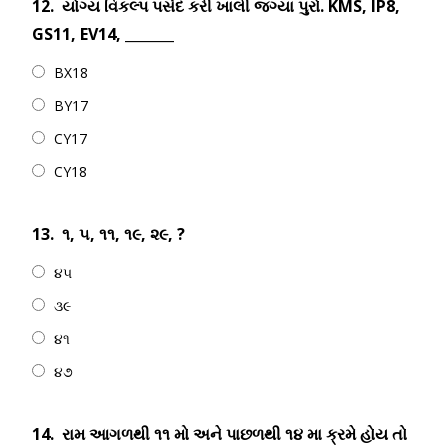
12.
યોગ્ય વિકલ્પ પસંદ કરી ખાલી જગ્યા પુરો. KMS, IP8,
GS11, EV14, _______
BX18
BY17
CY17
CY18
13.
૧, ૫, ૧૧, ૧૯, ૨૯, ?
૪૫
૩૯
૪૧
૪૭
14.
રામ આગળથી ૧૧ મો અને પાછળથી ૧૪ મા ક્રમે હોય તો