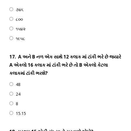
૭૪૬
૮૦૦
૧૫૪૨
૧૯૫૮
17.
A અને B નળ એક સાથે 12 કલાક માં ટાંકી ભરે છે જ્યારે
A એકલો 16 કલાક માં ટાંકી ભરે છે તો B એકલો કેટલા
કલાકમાં ટાંકી ભરશે?
48
24
8
15.15