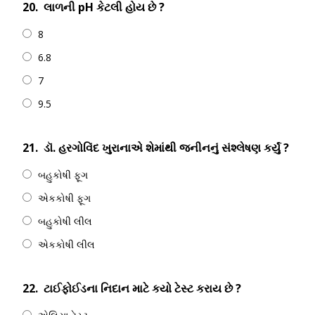
20.
લાળની pH કેટલી હોય છે ?
8
6.8
7
9.5
21.
ડૉ. હરગોવિંદ ખુરાનાએ શેમાંથી જનીનનું સંશ્લેષણ કર્યું ?
બહુકોષી ફૂગ
એકકોષી ફૂગ
બહુકોષી લીલ
એકકોષી લીલ
22.
ટાઈફોઈડના નિદાન માટે કયો ટેસ્ટ કરાય છે ?