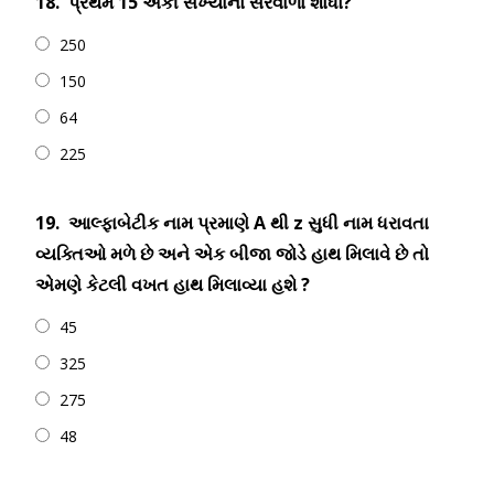
18.
પ્રથમ 15 એકી સંખ્યાનો સરવાળો શોધો?
250
150
64
225
19.
આલ્ફાબેટીક નામ પ્રમાણે A થી z સુધી નામ ધરાવતા
વ્યક્તિઓ મળે છે અને એક બીજા જોડે હાથ મિલાવે છે તો
એમણે કેટલી વખત હાથ મિલાવ્યા હશે ?
45
325
275
48