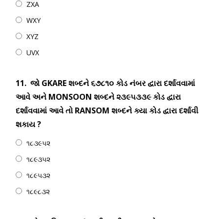
ZXA
WXY
XYZ
UVX
11.
જો GKARE શબ્દને ૬૭૮૧૦ કોડ નંબર દ્વારા દર્શાવવામાં
આવે અને MONSOON શબ્દને ૨૩૯૫૩૩૯ કોડ દ્વારા
દર્શાવવામાં આવે તો RANSOM શબ્દને ક્યા કોડ દ્વારા દર્શાવી
શકાય ?
૧૮૩૯૫૨
૧૮૯૩૫૨
૧૮૯૫૩૨
૧૮૯૮૩૨