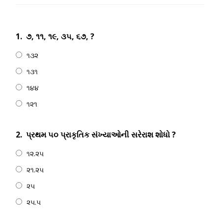
1.
૭, ૧૧, ૧૯, ૩૫, ૬૭, ?
૧૩૨
૧૩૧
૧૪૪
૧૨૧
2.
પ્રથમ ૫૦ પ્રાકૃતિક સંખ્યાઓની સરેરાશ શોધો ?
૧૨.૨૫
૨૧.૨૫
૨૫
૨૫.૫