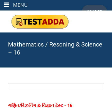
MENU
00:19:55
Mathematics / Resoning & Science
– 16
ગણિત/રિઝનિંગ & વિજ્ઞાન ટેસ્ટ - 16