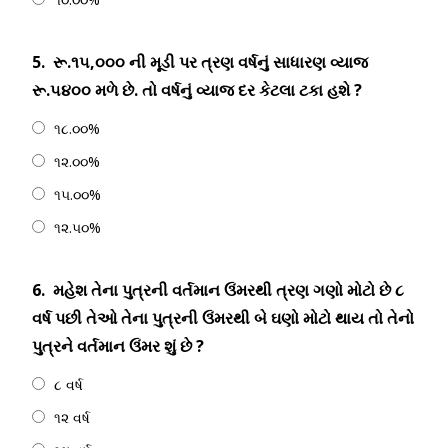
5.
રૂ.૧૫,૦૦૦ ની મૂડી પર ત્રણ વર્ષનું સાધારણ વ્યાજ
રૂ.૫૪૦૦ મળે છે. તો વર્ષનું વ્યાજ દર કેટલા ટકા હશે ?
૧૮.૦૦%
૧૨.૦૦%
૧૫.૦૦%
૧૨.૫૦%
6.
મહેશ તેના પુત્રની વર્તમાન ઉંમરથી ત્રણ ગણો મોટો છે ૮
વર્ષ પછી તેઓ તેના પુત્રની ઉંમરથી બે ઘણો મોટો થાય તો તેનો
પુત્રને વર્તમાન ઉંમર શું છે ?
૮ વર્ષ
૧૨ વર્ષ