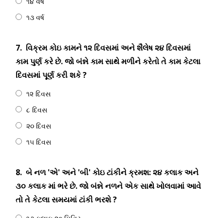
૧૪ વર્ષ
૧૩ વર્ષ
7.
વિક્રમ કોઇ કામને ૧૨ દિવસમાં અને શૈલેષ ૨૪ દિવસમાં
કામ પુર્ણ કરે છે. જો બંન્ને કામ સાથે મળીને કરેતો તે કામ કેટલા
દિવસમાં પૂર્ણ કરી શકે ?
૧૨ દિવસ
૮ દિવસ
૨૦ દિવસ
૧૫ દિવસ
8.
બે નળ 'એ' અને 'બી' કોઇ ટાંકીને ક્રમશ: ૨૪ કલાક અને
૩૦ કલાક માં ભરે છે. જો બંન્ને નળને એક સાથે ખોલવામાં આવે
તો તે કેટલા સમયમાં ટાંકી ભરશે ?