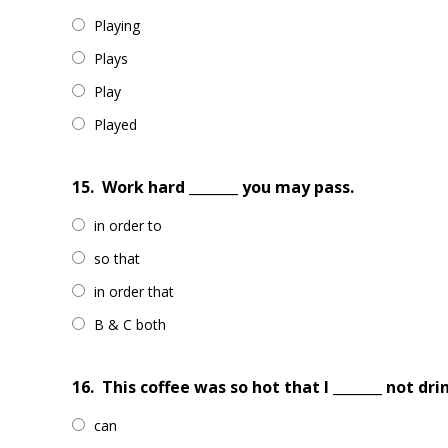
Playing
Plays
Play
Played
15.
Work hard _______ you may pass.
in order to
so that
in order that
B & C both
16.
This coffee was so hot that I _______ not drin
can