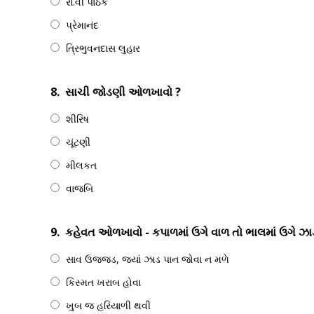
રા.વી પાઠક
પ્રેમાનંદ
ત્રિભુવનદાસ લુહાર
8.
સાચી જોડણી ઓળખાવો ?
શીરિષ
ચૂંટણી
મીલકત
વાજબિ
9.
કહેવત ઓળખાવો - કપાળમાં ઉગે વાળ તો ભાલમાં ઉગે ઝા
સાવ ઉજ્જડ, જ્યાં ઝાડ પાન જોવા ન મળે
કિસ્મત ખરાબ હોવા
ખુબ જ હરિયાળી થવી