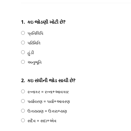
1.
કઇ જોડણી ખોટી છે?
પ્રતિલિપિ
પરિમિતિ
હુંડી
અનુભૂતિ
2.
કઇ સંધીની જોડ સાચી છે?
રત્નાકર = રત્ના+આવકાર
પર્યાવરણ = પર્યા+આવરણ
ઉત્તરાયણ = ઉત્તરા+યણ
સદૈવ = સદા+એવ