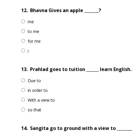
12.
Bhavna Gives an apple _______?
me
to me
for me
i
13.
Prahlad goes to tuition ______ learn English.
Due to
in order to
With a view to
so that
14.
Sangita go to ground with a view to ______