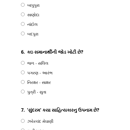
બાપુપુરા
સાણોદા
નાંદોલ
બદપુરા
6.
કઇ સમાનાર્થીની જોડ ખોટી છે?
જળ - સલિલ
પગરણ - આરંભ
નિરક્ષર - સાક્ષર
પુત્રી - સુતા
7.
'સુંદરમ' કયા સાહિત્યકારનુ ઉપનામ છે?
ઝવેરચંદ મેઘાણી