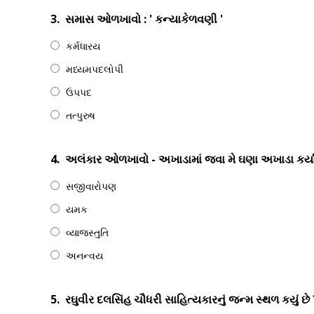
3.
સમાસ ઓળખાવો : ' કન્યાકેળવણી '
કર્મધારય
મધ્યમપદલોપી
ઉપપદ
તત્પુરુષ
4.
અલંકાર ઓળખાવો ‌- અખાડામાં જવા મે ઘણા અખાડા કર્યા
સજીવારોપણ
યમક
વ્યાજસ્તુતિ
અનન્વય
5.
રઘુવીર દલસિંહ ચૌધરી સાહિત્યકારનું જન્મ સ્થળ કયું છે 