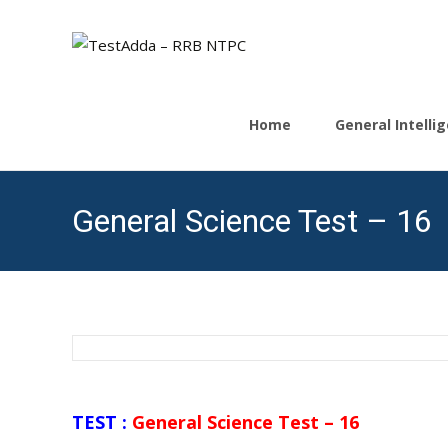
Skip
to
Home
General Intell
content
General Science Test – 16
TEST :
General Science Test – 16