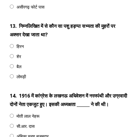
असीरगढ़ फोर्ट पास
13.
निम्नलिखित में से कौन सा पशु हड़प्पा सभ्यता की मुहरों पर
अक्सर देखा जाता था?
हिरन
शेर
बैल
लोमड़ी
14.
1916 में कांग्रेस के लखनऊ अधिवेशन में नरमपंथी और उग्रवादी
दोनों नेता एकजुट हुए। इसकी अध्यक्षता ______ ने की थी।
मोती लाल नेहरू
सी.आर. दास
अंबिका चरण मजूमदार