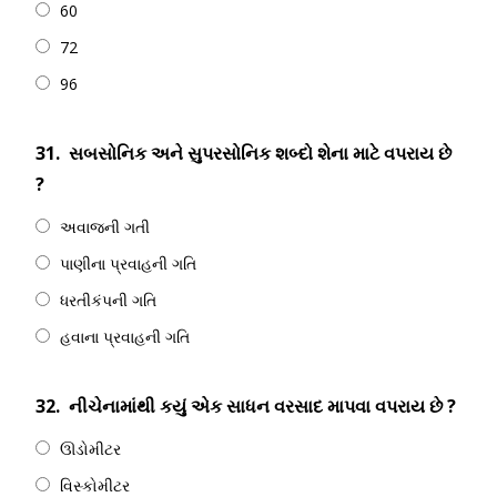
60
72
96
31.
સબસોનિક અને સુપરસોનિક શબ્દો શેના માટે વપરાય છે
?
અવાજની ગતી
પાણીના પ્રવાહની ગતિ
ધરતીકંપની ગતિ
હવાના પ્રવાહની ગતિ
32.
નીચેનામાંથી કયું એક સાધન વરસાદ માપવા વપરાય છે ?
ઊડોમીટર
વિસ્કોમીટર