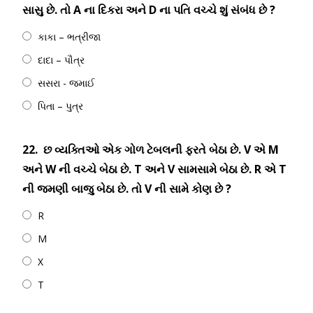
સાસુ છે. તો A ના દિકરા અને D ના પતિ વચ્ચે શું સંબંધ છે ?
કાકા – ભત્રીજા
દાદા – પૌત્ર
સસરા - જમાઈ
પિતા – પુત્ર
22.
છ વ્યક્તિઓ એક ગોળ ટેબલની ફરતે બેઠા છે. V એ M
અને W ની વચ્ચે બેઠા છે. T અને V સામસામે બેઠા છે. R એ T
ની જમણી બાજુ બેઠા છે. તો V ની સામે કોણ છે ?
R
M
X
T