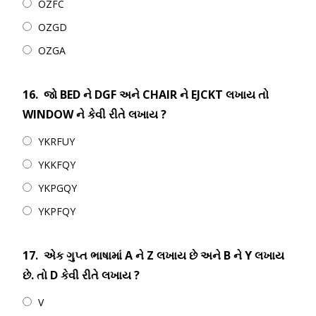
OZFC
OZGD
OZGA
16.
જો BED ને DGF અને CHAIR ને EJCKT લખાય તો
WINDOW ને કેવી રીતે લખાય ?
YKRFUY
YKKFQY
YKPGQY
YKPFQY
17.
એક ગુપ્ત ભાષામાં A ને Z લખાય છે અને B ને Y લખાય
છે. તો D કેવી રીતે લખાય ?
V