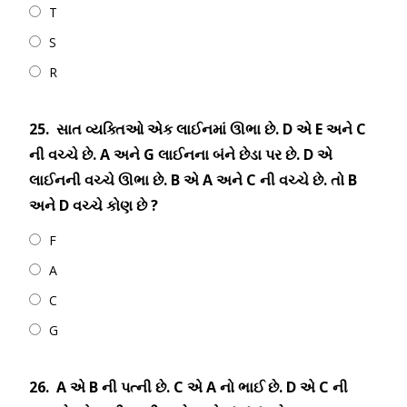
T
S
R
25.
સાત વ્યક્તિઓ એક લાઈનમાં ઊભા છે. D એ E અને C
ની વચ્ચે છે. A અને G લાઈનના બંને છેડા પર છે. D એ
લાઈનની વચ્ચે ઊભા છે. B એ A અને C ની વચ્ચે છે. તો B
અને D વચ્ચે કોણ છે ?
F
A
C
G
26.
A એ B ની પત્ની છે. C એ A નો ભાઈ છે. D એ C ની