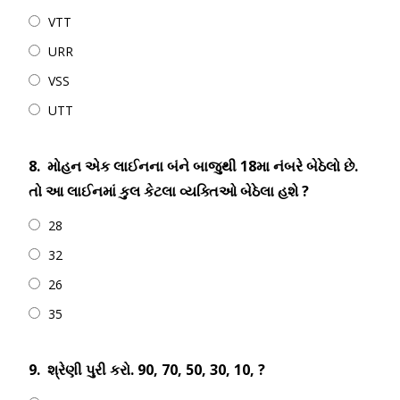
VTT
URR
VSS
UTT
8.
મોહન એક લાઈનના બંને બાજુથી 18મા નંબરે બેઠેલો છે.
તો આ લાઈનમાં કુલ કેટલા વ્યક્તિઓ બેઠેલા હશે ?
28
32
26
35
9.
શ્રેણી પુરી કરો. 90, 70, 50, 30, 10, ?