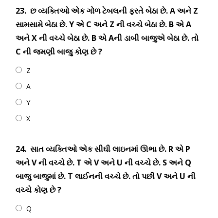
23.
છ વ્યક્તિઓ એક ગોળ ટેબલની ફરતે બેઠા છે. A અને Z
સામસામે બેઠા છે. Y એ C અને Z ની વચ્ચે બેઠા છે. B એ A
અને X ની વચ્ચે બેઠા છે. B એ Aની ડાબી બાજુએ બેઠા છે. તો
C ની જમણી બાજુ કોણ છે ?
Z
A
Y
X
24.
સાત વ્યક્તિઓ એક સીઘી લાઇનમાં ઊભા છે. R એ P
અને V ની વચ્ચે છે. T એ V અને U ની વચ્ચે છે. S અને Q
બાજુ બાજુમાં છે. T લાઈનની વચ્ચે છે. તો પછી V અને U ની
વચ્ચે કોણ છે ?
Q