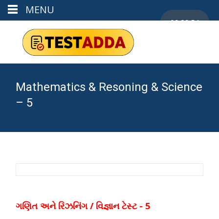
MENU
00:29:53
Mathematics & Resoning & Science
– 5
ગણિત અને રિઝનિંગ / વિજ્ઞાન ટેસ્ટ - 5