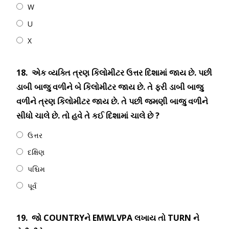
W
U
X
18.
એક વ્યક્તિ ત્રણ કિલોમીટર ઉત્તર દિશામાં જાય છે. પછી
ડાબી બાજુ વળીને બે કિલોમીટર જાય છે. તે ફરી ડાબી બાજુ
વળીને ત્રણ કિલોમીટર જાય છે. તે પછી જમણી બાજુ વળીને
સીધો ચાલે છે. તો હવે તે કઈ દિશામાં ચાલે છે ?
ઉત્તર
દક્ષિણ
પશ્ચિમ
પૂર્વ
19.
જો COUNTRYને EMWLVPA લખાય તો TURN ને