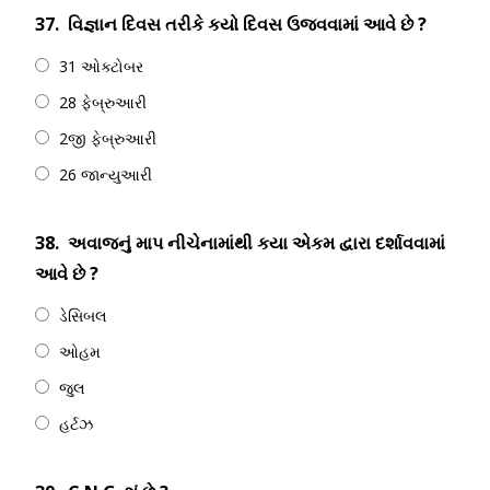
37.
વિજ્ઞાન દિવસ તરીકે કયો દિવસ ઉજવવામાં આવે છે ?
31 ઓક્ટોબર
28 ફેબ્રુઆરી
2જી ફેબ્રુઆરી
26 જાન્યુઆરી
38.
અવાજનું માપ નીચેનામાંથી કયા એકમ દ્વારા દર્શાવવામાં
આવે છે ?
ડેસિબલ
ઓહમ
જુલ
હર્ટઝ