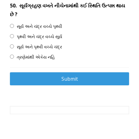
50.
સૂર્યગ્રહણ વખતે નીચેનામાંથી કઈ સ્થિતિ ઉત્પન્ન થાય
છે ?
સૂર્ય અને ચંદ્ર વચ્ચે પૃથ્વી
પૃથ્વી અને ચંદ્ર વચ્ચે સૂર્ય
સૂર્ય અને પૃથ્વી વચ્ચે ચંદ્ર
ત્રણેમાંથી એકેય નહિ
Post
navigation