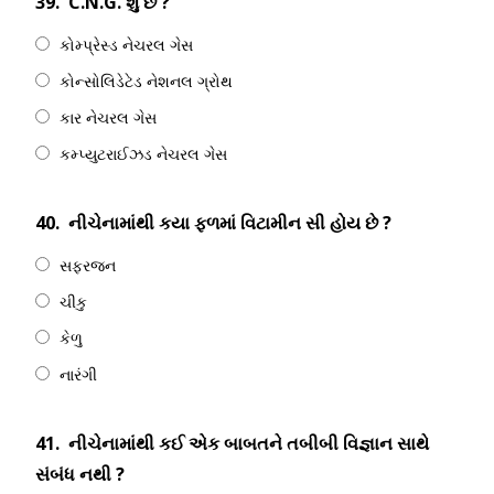
39.
C.N.G. શું છે ?
કોમ્પ્રેસ્ડ નેચરલ ગેસ
કોન્સોલિડેટેડ નેશનલ ગ્રોથ
કાર નેચરલ ગેસ
કમ્પ્યુટરાઈઝડ નેચરલ ગેસ
40.
નીચેનામાંથી કયા ફળમાં વિટામીન સી હોય છે ?
સફરજન
ચીકુ
કેળુ
નારંગી
41.
નીચેનામાંથી કઈ એક બાબતને તબીબી વિજ્ઞાન સાથે
સંબંધ નથી ?