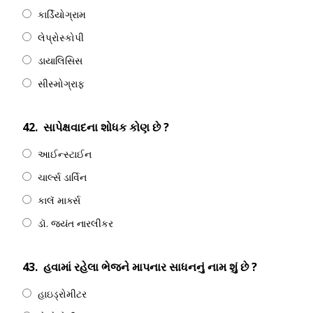
કાર્ડિયોગ્રામ
લેપ્રોસ્કોપી
ડાયાલિસિસ
સીસ્મોગ્રાફ
42.
સાપેક્ષવાદના શોધક કોણ છે ?
આઈન્સ્ટાઈન
ચાર્લ્સ ડાર્વિન
કાલૅ માર્ક્સ
ડૉ. જયંત નારલીકર
43.
હવામાં રહેલા ભેજને માપનાર સાધનનું નામ શું છે ?
હાઇડ્રોમીટર