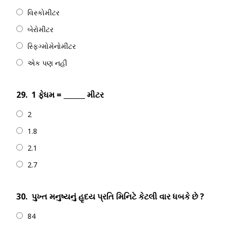
વિસ્કોમીટર
બેરોમીટર
સ્ફિગ્મોમેનોમીટર
એક પણ નહીં
29.
1 ફેધમ = ______ મીટર
2
1.8
2.1
2.7
30.
પુખ્ત મનુષ્યનું હૃદય પ્રતિ મિનિટે કેટલી વાર ધબકે છે ?
84