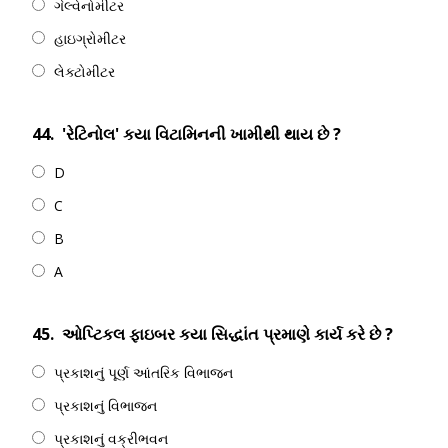
ગેલ્વેનોમીટર
હાઇગ્રોમીટર
લેક્ટોમીટર
44.
'રેટિનોલ' કયા વિટામિનની ખામીથી થાય છે ?
D
C
B
A
45.
ઓપ્ટિકલ ફાઇબર કયા સિદ્ધાંત પ્રમાણે કાર્ય કરે છે ?
પ્રકાશનું પૂર્ણ આંતરિક વિભાજન
પ્રકાશનું વિભાજન
પ્રકાશનું વક્રીભવન