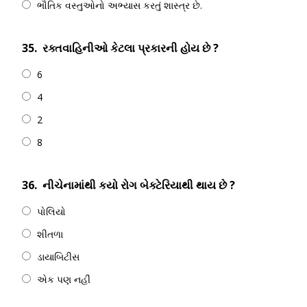
ભૌતિક વસ્તુઓનો અભ્યાસ કરતું શાસ્ત્ર છે.
35.
રક્તવાહિનીઓ કેટલા પ્રકારની હોય છે ?
6
4
2
8
36.
નીચેનામાંથી કયો રોગ બેક્ટેરિયાથી થાય છે ?
પોલિયો
શીતળા
ડાયાબિટીસ
એક પણ નહીં