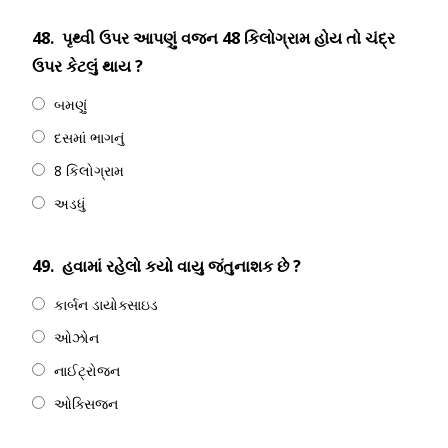
48.
પૃથ્વી ઉપર આપણું વજન 48 કિલોગ્રામ હોય તો ચંદ્ર
ઉપર કેટલું થાય ?
બમણું
દસમાં ભાગનું
8 કિલોગ્રામ
અડધું
49.
હવામાં રહેલો કયો વાયુ જંતુનાશક છે ?
કાર્બન ડાયોક્સાઇડ
ઓઝોન
નાઈટ્રોજન
ઓક્સિજન