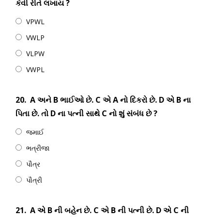
કેવી રીતે લખાય ?
VPWL
VWLP
VLPW
VWPL
20.
A અને B ભાઈઓ છે. C એ A નો દિકરો છે. D એ B ના
પિતા છે. તો D ના પત્ની સાથે C નો શું સંબંધ છે ?
જમાઈ
ભત્રીજા
પૌત્ર
પૌત્રી
21.
A એ B ની બહેન છે. C એ B ની પત્ની છે. D એ C ની