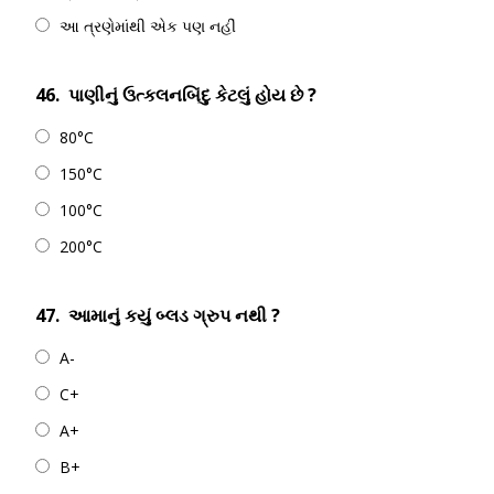
આ ત્રણેમાંથી એક પણ નહીં
46.
પાણીનું ઉત્કલનબિંદુ કેટલું હોય છે ?
80°C
150°C
100°C
200°C
47.
આમાનું કયું બ્લડ ગ્રુપ નથી ?
A-
C+
A+
B+