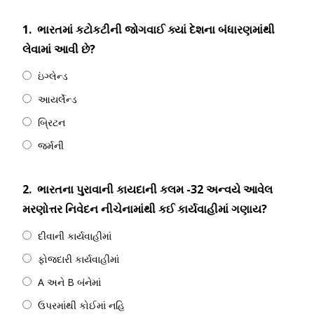
1.
ભારતમાં કટોકટીની જોગવાઈ ક્યાં દેશના બંધારણમાંથી
લેવામાં આવી છે?
ઇંગ્લેન્ડ
આયર્લેન્ડ
બ્રિટન
જર્મની
2.
ભારતના પુરાવાની કાયદાની કલમ -32 અન્વયે આવેલ
મરણોત્તર નિવેદન નીચેનામાંથી કઈ કાર્યવાહીમાં ગણાય?
દીવાની કાર્યવાહીમાં
ફોજદારી કાર્યવાહીમાં
A અને B બંનેમાં
ઉપરમાંથી કોઈમાં નહિ