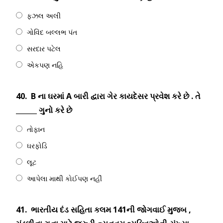
ફઝલ અલી
ગોવિંદ બલ્લભ પંત
સરદાર પટેલ
એકપણ નહિ
40.
B ના ઘરમાં A બારી દ્વારા ગેર કાયદેસર પ્રવેશ કરે છે . તે
______ ગુનો કરે છે
તોફાન
ઘરફોડિ
લૂટ
આપેલા માથી કોઈપણ નહીં
41.
ભારતીય દંડ સહિતા કલમ 141ની જોગવાઈ મુજબ ,