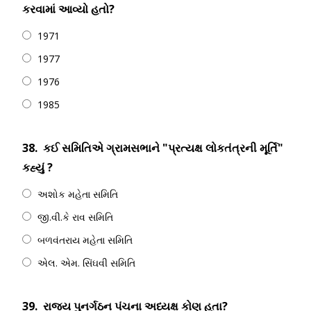
કરવામાં આવ્યો હતો?
1971
1977
1976
1985
38.
કઈ સમિતિએ ગ્રામસભાને "પ્રત્યક્ષ લોકતંત્રની મૂર્તિ"
કહ્યું ?
અશોક મહેતા સમિતિ
જી.વી.કે રાવ સમિતિ
બળવંતરાય મહેતા સમિતિ
એલ. એમ. સિંઘવી સમિતિ
39.
રાજ્ય પુનર્ગઠન પંચના અધ્યક્ષ કોણ હતા?