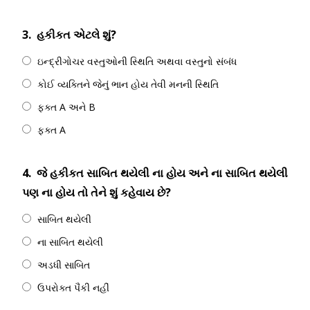
3.
હકીકત એટલે શું?
ઇન્દ્રીગોચર વસ્તુઓની સ્થિતિ અથવા વસ્તુનો સંબંધ
કોઈ વ્યક્તિને જેનું ભાન હોય તેવી મનની સ્થિતિ
ફક્ત A અને B
ફક્ત A
4.
જે હકીકત સાબિત થયેલી ના હોય અને ના સાબિત થયેલી
પણ ના હોય તો તેને શું કહેવાય છે?
સાબિત થયેલી
ના સાબિત થયેલી
અડધી સાબિત
ઉપરોક્ત પૈકી નહીં