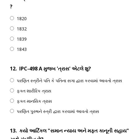
?
1820
1832
1839
1843
12.
IPC-498 A મુજબ 'ત્રાસ' એટલે શુ?
પરણિત સ્ત્રીને પતિ કે પતિના સગા દ્વારા કરવામાં આવતો ત્રાસ
ફક્ત શારીરિક ત્રાસ
ફક્ત માનસિક ત્રાસ
પરણિત પુરુષને સ્ત્રી દ્વારા કરવામાં આવતો ત્રાસ
13.
કયો આર્ટિકલ "સમાન ન્યાય અને મફત કાનૂની સહાય"