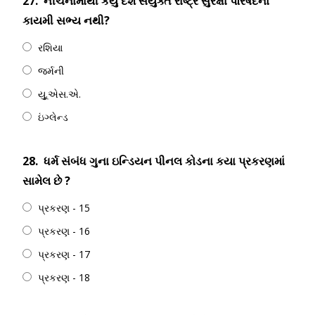
27.
નીચેનામાંથી કયુ દેશ સંયુક્ત રાષ્ટ્ર સુરક્ષા પરિષદનો
કાયમી સભ્ય નથી?
રશિયા
જર્મની
યૂુ.એસ.એ.
ઇંગ્લેન્ડ
28.
ધર્મ સંબંધ ગુના ઇન્ડિયન પીનલ કોડના કયા પ્રકરણમાં
સામેલ છે ?
પ્રકરણ - 15
પ્રકરણ - 16
પ્રકરણ - 17
પ્રકરણ - 18