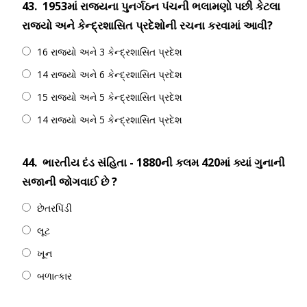
43.
1953માં રાજ્યના પુનર્ગઠન પંચની ભલામણો પછી કેટલા
રાજ્યો અને કેન્દ્રશાસિત પ્રદેશોની રચના કરવામાં આવી?
16 રાજ્યો અને 3 કેન્દ્રશાસિત પ્રદેશ
14 રાજ્યો અને 6 કેન્દ્રશાસિત પ્રદેશ
15 રાજ્યો અને 5 કેન્દ્રશાસિત પ્રદેશ
14 રાજ્યો અને 5 કેન્દ્રશાસિત પ્રદેશ
44.
ભારતીય દંડ સંહિતા - 1880ની કલમ 420માં ક્યાં ગુનાની
સજાની જોગવાઈ છે ?
છેતરપિંડી
લૂટ
ખૂન
બળાત્કાર