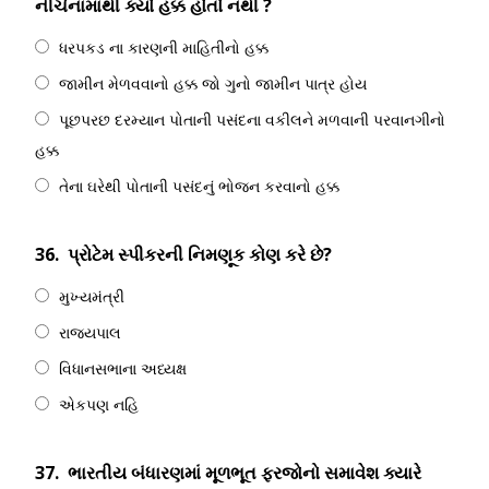
નીચેનામાથી ક્યો હક્ક હોતો નથી ?
ધરપકડ ના કારણની માહિતીનો હક્ક
જામીન મેળવવાનો હક્ક જો ગુનો જામીન પાત્ર હોય
પૂછપરછ દરમ્યાન પોતાની પસંદના વકીલને મળવાની પરવાનગીનો
હક્ક
તેના ઘરેથી પોતાની પસંદનું ભોજન કરવાનો હક્ક
36.
પ્રોટેમ સ્પીકરની નિમણૂક કોણ કરે છે?
મુખ્યમંત્રી
રાજ્યપાલ
વિધાનસભાના અધ્યક્ષ
એકપણ નહિ
37.
ભારતીય બંધારણમાં મૂળભૂત ફરજોનો સમાવેશ ક્યારે