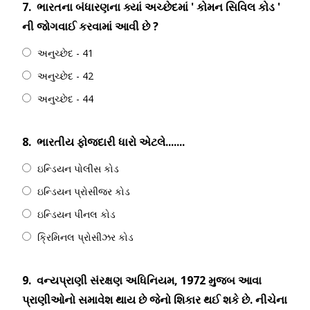
7.
ભારતના બંધારણના ક્યાં અચ્છેદમાં ' કોમન સિવિલ કોડ '
ની જોગવાઈ કરવામાં આવી છે ?
અનુચ્છેદ - 41
અનુચ્છેદ - 42
અનુચ્છેદ - 44
8.
ભારતીય ફોજદારી ધારો એટલે.......
ઇન્ડિયન પોલીસ કોડ
ઇન્ડિયન પ્રોસીજર કોડ
ઇન્ડિયન પીનલ કોડ
ક્રિમિનલ પ્રોસીઝર કોડ
9.
વન્યપ્રાણી સંરક્ષણ અધિનિયમ, 1972 મુજબ આવા
પ્રાણીઓનો સમાવેશ થાય છે જેનો શિકાર થઈ શકે છે. નીચેના