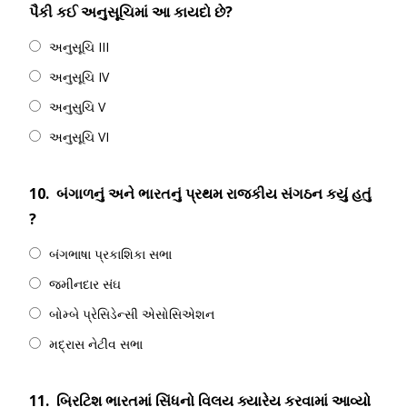
પૈકી કઈ અનુસૂચિમાં આ કાયદો છે?
અનુસૂચિ III
અનુસૂચિ IV
અનુસુચિ V
અનુસૂચિ VI
10.
બંગાળનું અને ભારતનું પ્રથમ રાજકીય સંગઠન કયું હતું
?
બંગભાષા પ્રકાશિકા સભા
જમીનદાર સંઘ
બોમ્બે પ્રેસિડેન્સી એસોસિએશન
મદ્રાસ નેટીવ સભા
11.
બ્રિટિશ ભારતમાં સિંધનો વિલય ક્યારેય કરવામાં આવ્યો