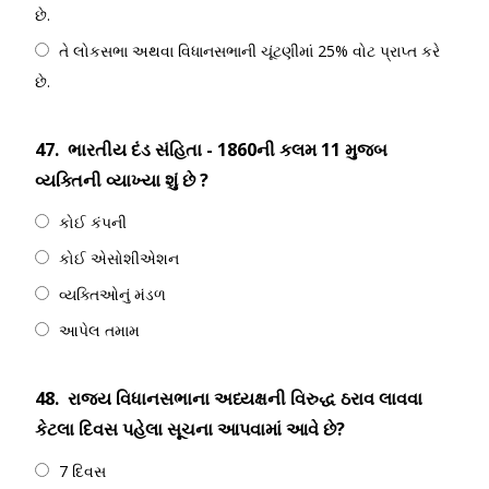
છે.
તે લોકસભા અથવા વિધાનસભાની ચૂંટણીમાં 25% વોટ પ્રાપ્ત કરે
છે.
47.
ભારતીય દંડ સંહિતા - 1860ની કલમ 11 મુજબ
વ્યક્તિની વ્યાખ્યા શું છે ?
કોઈ કંપની
કોઈ એસોશીએશન
વ્યક્તિઓનું મંડળ
આપેલ તમામ
48.
રાજ્ય વિધાનસભાના અધ્યક્ષની વિરુદ્ધ ઠરાવ લાવવા
કેટલા દિવસ પહેલા સૂચના આપવામાં આવે છે?
7 દિવસ