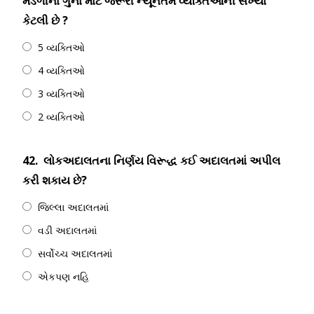
મંડળીના ગુના માટે જરૂરી ન્યૂનતમ વ્યક્તિઓની સંખ્યા
કેટલી છે ?
5 વ્યક્તિઓ
4 વ્યક્તિઓ
3 વ્યક્તિઓ
2 વ્યક્તિઓ
42.
લોકઅદાલતના નિર્ણય વિરૂદ્ધ કઈ અદાલતમાં અપીલ
કરી શકાય છે?
જિલ્લા અદાલતમાં
વડી અદાલતમાં
સર્વોચ્ચ અદાલતમાં
એકપણ નહિ