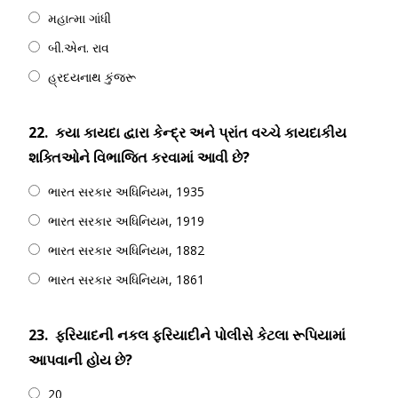
મહાત્મા ગાંધી
બી.એન. રાવ
હ્રદયનાથ કુંજરૂ
22.
કયા કાયદા દ્વારા કેન્દ્ર અને પ્રાંત વચ્ચે કાયદાકીય
શક્તિઓને વિભાજિત કરવામાં આવી છે?
ભારત સરકાર અધિનિયમ, 1935
ભારત સરકાર અધિનિયમ, 1919
ભારત સરકાર અધિનિયમ, 1882
ભારત સરકાર અધિનિયમ, 1861
23.
ફરિયાદની નકલ ફરિયાદીને પોલીસે કેટલા રૂપિયામાં
આપવાની હોય છે?
20