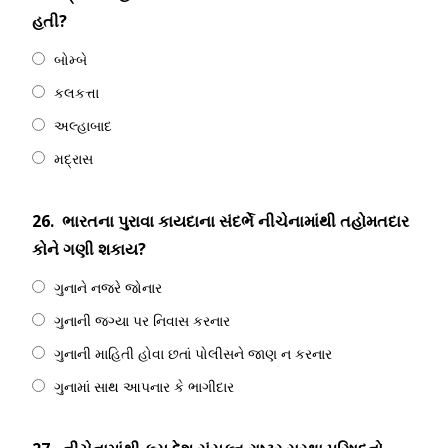
હતી?
બોમ્બે
કલકત્તા
અલ્હાબાદ
મદ્રાસ
26.
ભારતના પુરાવા કાયદાના સંદર્ભે નીચેનામાંથી તહોમતદાર
કોને ગણી શકાય?
ગુનાને નજરે જોનાર
ગુનાની જગ્યા પર નિવાસ કરનાર
ગુનાની માહિતી હોવા છતાં પોલીસને જાણ ન કરનાર
ગુનામાં સાથ આપનાર કે ભાગીદાર