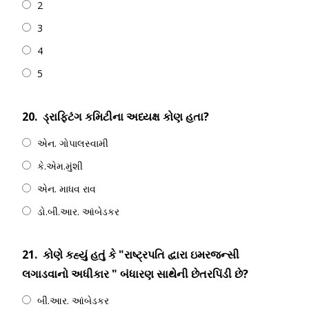
2
3
4
5
20.
ડ્રાફ્ટિંગ કમિટીના અધ્યક્ષ કોણ હતા?
એન. ગોપાલસ્વામી
કે.એમ.મુંશી
એન. માધવ રાવ
ડો.બી.આર. આંબેડકર
21.
કોણે કહ્યું હતું કે "રાષ્ટ્રપતિ દ્વારા ઇમરજન્સી
લગાડવાનો અધીકાર " બંધારણ સાથેની છેતરપિંડી છે?
બી.આર. આંબેડકર