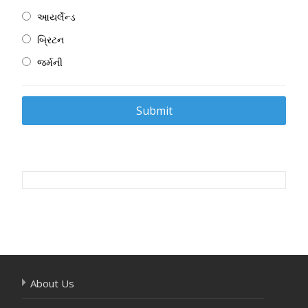
આયર્લેન્ડ
બ્રિટન
જર્મની
Post
navigation
About Us