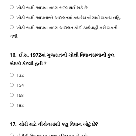
ખોટી સાક્ષી આપવા બદલ સજા થઈ શકે છે.
ખોટી સાક્ષી આપનારને અદાલતમાં ક્યારેય બોલાવી શકાય નહિ.
ખોટી સાક્ષી આપવા બદલ અદાલત કોઈ કાર્યવાહી કરી શકતી
નથી.
16.
ઈ.સ. 1972માં ગુજરાતની ચોથી વિધાનસભાની કુલ
બેઠકો કેટલી હતી ?
132
154
168
182
17.
ચોરી માટે નીચેનમાંથી ક્યુ વિધાન ખોટું છે?
ચોરીની વિષયવસ્તુ સ્થાવર મિલકત હોય છે.