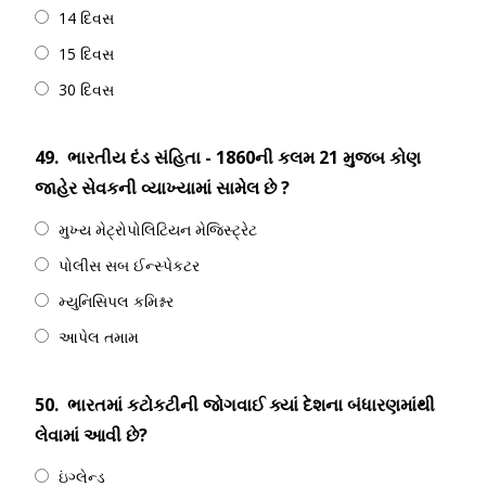
14 દિવસ
15 દિવસ
30 દિવસ
49.
ભારતીય દંડ સંહિતા - 1860ની કલમ 21 મુજબ કોણ
જાહેર સેવકની વ્યાખ્યામાં સામેલ છે ?
મુખ્ય મેટ્રોપોલિટિયન મેજિસ્ટ્રેટ
પોલીસ સબ ઈન્સ્પેકટર
મ્યુનિસિપલ કમિશ્નર
આપેલ તમામ
50.
ભારતમાં કટોકટીની જોગવાઈ ક્યાં દેશના બંધારણમાંથી
લેવામાં આવી છે?
ઇંગ્લેન્ડ