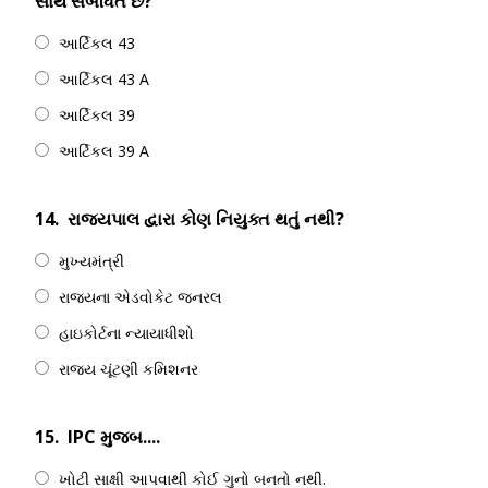
સાથે સંબંધિત છે?
આર્ટિકલ 43
આર્ટિકલ 43 A
આર્ટિકલ 39
આર્ટિકલ 39 A
14.
રાજ્યપાલ દ્વારા કોણ નિયુક્ત થતું નથી?
મુખ્યમંત્રી
રાજ્યના એડવોકેટ જનરલ
હાઇકોર્ટના ન્યાયાધીશો
રાજ્ય ચૂંટણી કમિશનર
15.
IPC મુજબ....
ખોટી સાક્ષી આપવાથી કોઈ ગુનો બનતો નથી.