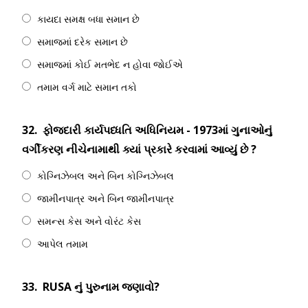
કાયદા સમક્ષ બધા સમાન છે
સમાજમાં દરેક સમાન છે
સમાજમાં કોઈ મતભેદ ન હોવા જોઈએ
તમામ વર્ગ માટે સમાન તકો
32.
ફોજદારી કાર્યપધ્ધતિ અધિનિયમ - 1973માં ગુનાઓનું
વર્ગીકરણ નીચેનામાથી ક્યાં પ્રકારે કરવામાં આવ્યું છે ?
કોગ્નિઝેબલ અને બિન કોગ્નિઝેબલ
જામીનપાત્ર અને બિન જામીનપાત્ર
સમન્સ કેસ અને વોરંટ કેસ
આપેલ તમામ
33.
RUSA નું પુરુનામ જણાવો?