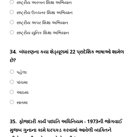
રાષ્ટ્રીય અરબન શિક્ષા અભિયાન
રાષ્ટ્રીય ઉચ્ચતર શિક્ષા અભિયાન
રાષ્ટ્રીય અપર શિક્ષા અભિયાન
રાષ્ટ્રીય યુનિક શિક્ષા અભિયાન
34.
બંધારણના કયા શેડ્યૂલમાં 22 પ્રાદેશિક ભાષાઓ શામેલ
છે?
પહેલા
પાંચમા
આઠમા
સાતમા
35.
ફોજ્દારી કાર્ય પધ્ધતિ અધિનિયમ - 1973ની જોગવાઈ
મુજબ ગુનાના કામે ધરપકડ કરવામાં આવેલી વ્યક્તિને