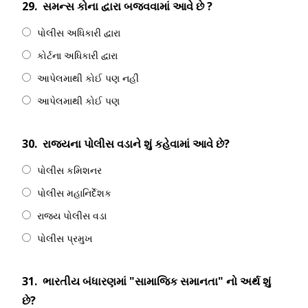
29.
સમન્સ કોના દ્વારા બજવવામાં આવે છે ?
પોલીસ અધિકારી દ્વારા
કોર્ટના અધિકારી દ્વારા
આપેલમાથી કોઈ પણ નહીં
આપેલમાથી કોઈ પણ
30.
રાજ્યના પોલીસ વડાને શું કહેવામાં આવે છે?
પોલીસ કમિશનર
પોલીસ મહાનિર્દેશક
રાજ્ય પોલીસ વડા
પોલીસ પ્રમુખ
31.
ભારતીય બંધારણમાં "સામાજિક સમાનતા" નો અર્થ શું
છે?