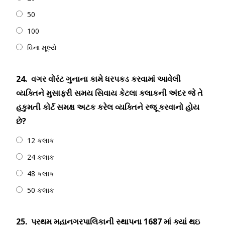
50
100
વિના મૂલ્યે
24.
વગર વોરંટ ગુનાના કામે ધરપકડ કરવામાં આવેલી
વ્યક્તિને મુસાફરી સમય સિવાય કેટલા કલાકની અંદર જે તે
હકુમતી કોર્ટ સમક્ષ અટક કરેલ વ્યક્તિને રજૂ કરવાનો હોય
છે?
12 કલાક
24 કલાક
48 કલાક
50 કલાક
25.
પ્રથમ મહાનગરપાલિકાની સ્થાપના 1687 માં ક્યાં થઇ