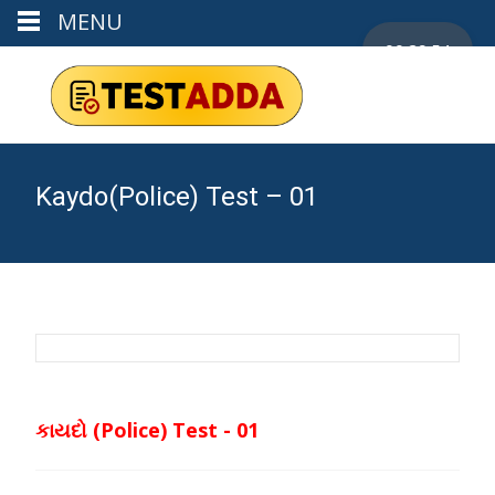
MENU
00:29:53
Kaydo(Police) Test – 01
કાયદો (Police) Test - 01