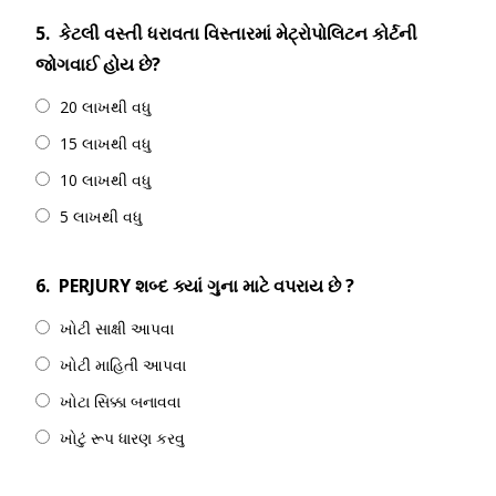
5.
કેટલી વસ્તી ધરાવતા વિસ્તારમાં મેટ્રોપોલિટન કોર્ટની
જોગવાઈ હોય છે?
20 લાખથી વધુ
15 લાખથી વધુ
10 લાખથી વધુ
5 લાખથી વધુ
6.
PERJURY શબ્દ ક્યાં ગુના માટે વપરાય છે ?
ખોટી સાક્ષી આપવા
ખોટી માહિતી આપવા
ખોટા સિક્કા બનાવવા
ખોટું રૂપ ધારણ કરવુ