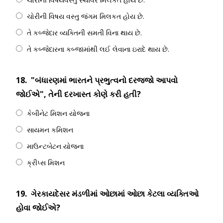
ચોરીની વિષય વસ્તુ જંગમ મિલકત હોય છે.
તે કબ્જેદાર વ્યક્તિની સમતી વિના થાય છે.
તે કબ્જેદારના કબ્જામાંથી લઈ લેવાના ઇરાદે થાય છે.
18.
"બંધારણમાં ભારતને પ્રભુત્વનો દરજ્જો આપવો
જોઈએ", તેની દરખાસ્ત કોણે કરી હતી?
કેબીનેટ મિશન યોજના
સાયમન કમિશન
માઉન્ટબેટન યોજના
ક્રીપ્સ મિશન
19.
ગેરકાયદેસર મંડળીમાં ઓછામાં ઓછા કેટલા વ્યક્તિઓ
હોવા જોઈએ?