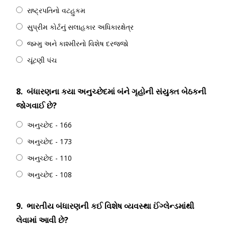
રાષ્ટ્રપતિનો વટહુકમ
સુપ્રીમ કોર્ટનું સલાહકાર અધિકારક્ષેત્ર
જમ્મુ અને કાશ્મીરનો વિશેષ દરજ્જો
ચૂંટણી પંચ
8.
બંધારણના કયા અનુચ્છેદમાં બંને ગૃહોની સંયુક્ત બેઠકની
જોગવાઈ છે?
અનુચ્છેદ - 166
અનુચ્છેદ - 173
અનુચ્છેદ - 110
અનુચ્છેદ - 108
9.
ભારતીય બંધારણની કઈ વિશેષ વ્યવસ્થા ઈંગ્લેન્ડમાંથી
લેવામાં આવી છે?