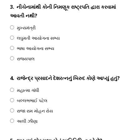
3.
નીચેનામાંથી કોની નિમણૂક રાષ્ટ્રપતિ દ્વારા કરવામાં
આવતી નથી?
મુખ્યમંત્રી
લઘુમતી આયોગના સભ્ય
ભાષા આયોગના સભ્ય
રાજ્યપાલ
4.
રાજેન્દ્ર પ્રસાદને દેશરત્નનું બિરુદ કોણે આપ્યું હતું?
મહાત્મા ગાંધી
બલ્લભભાઈ પટેલ
રાજા રામ મોહન રોય
અલી ઝીણા