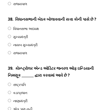
રાજ્યપાલ
38.
વિધાનસભાની બેઠક બોલાવવાની સત્તા કોની પાસે છે ?
વિધાનસભા અધ્યક્ષ
મુખ્યમંત્રી
નાયબ મુખ્યમંત્રી
રાજ્યપાલ
39.
કોમ્પ્ટ્રોલર એન્ડ ઓડિટર જનરલ ઓફ ઇન્ડિયાની
નિમણૂક _______ દ્વારા કરવામાં આવે છે ?
રાષ્ટ્રપતિ
વડાપ્રધાન
નાણામંત્રી
એક પણ નહીં