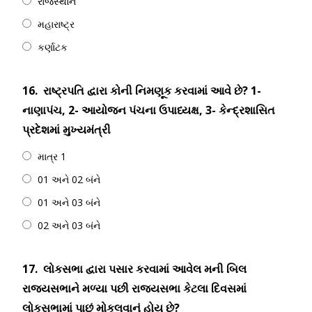
રાજસ્થાન
મહારાષ્ટ્ર
કર્ણાટક
16.
રાષ્ટ્રપતિ દ્વારા કોની નિમણૂક કરવામાં આવે છે? 1-
નાણાપંચ, 2- આયોજન પંચના ઉપાધ્યક્ષ, 3- કેન્દ્રશાસિત
પ્રદેશમાં મુખ્યમંત્રી
માત્ર 1
01 અને 02 બંને
01 અને 03 બંને
02 અને 03 બંને
17.
લોકસભા દ્વારા પસાર કરવામાં આવેલ મની બિલ
રાજ્યસભાને મળ્યા પછી રાજ્યસભા કેટલા દિવસમાં
લોકસભામાં પાછું મોકલવાનું હોય છે?