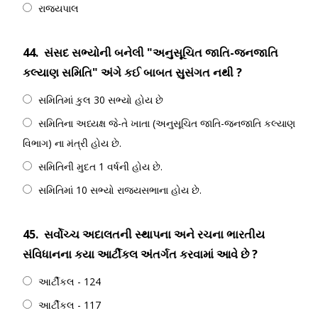
રાજ્યપાલ
44.
સંસદ સભ્યોની બનેલી "અનુસૂચિત જાતિ-જનજાતિ
કલ્યાણ સમિતિ" અંગે કઈ બાબત સુસંગત નથી ?
સમિતિમાં કુલ 30 સભ્યો હોય છે
સમિતિના અધ્યક્ષ જે-તે ખાતા (અનુસૂચિત જાતિ-જનજાતિ કલ્યાણ
વિભાગ) ના મંત્રી હોય છે.
સમિતિની મુદત 1 વર્ષની હોય છે.
સમિતિમાં 10 સભ્યો રાજ્યસભાના હોય છે.
45.
સર્વોચ્ચ અદાલતની સ્થાપના અને રચના ભારતીય
સંવિધાનના કયા આર્ટીકલ અંતર્ગત કરવામાં આવે છે ?
આર્ટીકલ - 124
આર્ટીકલ - 117