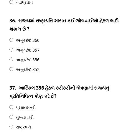
વડાપ્રધાન
36.
રાજ્યમાં રાષ્ટ્રપતિ શાસન કઈ જોગવાઈઓ હેઠળ લાદી
શકાય છે ?
અનુચ્છેદ 360
અનુચ્છેદ 357
અનુચ્છેદ 356
અનુચ્છેદ 352
37.
આર્ટિકલ 356 હેઠળ કટોકટીની ઘોષણામાં રાજ્યનું
પ્રતિનિધિત્વ કોણ કરે છે?
પ્રધાનમંત્રી
મુખ્યમંત્રી
રાષ્ટ્રપતિ