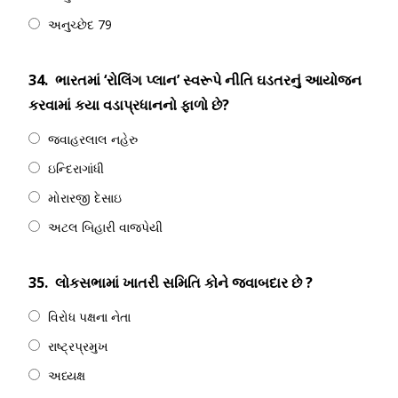
અનુચ્છેદ 79
34.
ભારતમાં ‘રોલિંગ પ્લાન’ સ્વરૂપે નીતિ ઘડતરનું આયોજન
કરવામાં કયા વડાપ્રધાનનો ફાળો છે?
જવાહરલાલ નહેરુ
ઇન્દિરાગાંધી
મોરારજી દેસાઇ
અટલ બિહારી વાજપેયી
35.
લોકસભામાં ખાતરી સમિતિ કોને જવાબદાર છે ?
વિરોધ પક્ષના નેતા
રાષ્ટ્રપ્રમુખ
અધ્યક્ષ