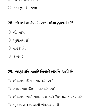
22 જુલાઈ, 1950
28.
સંઘની કારોબારી સત્તા કોના હાથમાં છે?
લોકસભા
પ્રધાનમંત્રી
રાષ્ટ્રપતિ
કેબિનેટ
29.
રાષ્ટ્રપતિ ક્યારે બિલને સંમતિ આપે છે.
લોકસભા બિલ પસાર કરે ત્યારે
રાજ્યસભા બિલ પસાર કરે ત્યારે
લોકસભા અને રાજયસભા બંને બિલ પસાર કરે ત્યારે
1,2 અને 3 આમાંથી એકપણ નહીં.