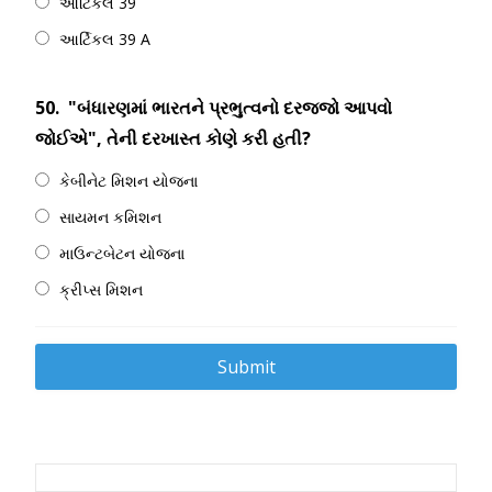
આર્ટિકલ 39
આર્ટિકલ 39 A
50.
"બંધારણમાં ભારતને પ્રભુત્વનો દરજ્જો આપવો
જોઈએ", તેની દરખાસ્ત કોણે કરી હતી?
કેબીનેટ મિશન યોજના
સાયમન કમિશન
માઉન્ટબેટન યોજના
ક્રીપ્સ મિશન