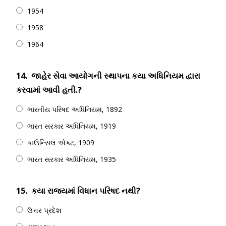
1954
1958
1964
14.
જાહેર સેવા આયોગની સ્થાપના કયા અધિનિયમ દ્વારા
કરવામાં આવી હતી.?
ભારતીય પરિષદ અધિનિયમ, 1892
ભારત સરકાર અધિનિયમ, 1919
કાઉન્સિલ એક્ટ, 1909
ભારત સરકાર અધિનિયમ, 1935
15.
કયા રાજ્યમાં વિધાન પરિષદ નથી?
ઉત્તર પ્રદેશ