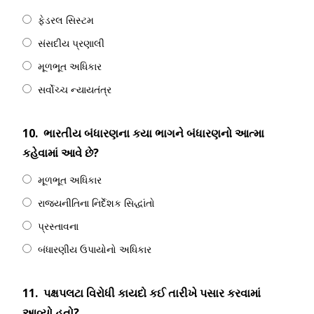
ફેડરલ સિસ્ટમ
સંસદીય પ્રણાલી
મૂળભૂત અધિકાર
સર્વોચ્ચ ન્યાયતંત્ર
10.
ભારતીય બંધારણના કયા ભાગને બંધારણનો આત્મા
કહેવામાં આવે છે?
મૂળભૂત અધિકાર
રાજ્યનીતિના નિર્દેશક સિદ્ધાંતો
પ્રસ્તાવના
બંધારણીય ઉપાયોનો અધિકાર
11.
પક્ષપલટા વિરોધી કાયદો કઈ તારીખે પસાર કરવામાં
આવ્યો હતો?