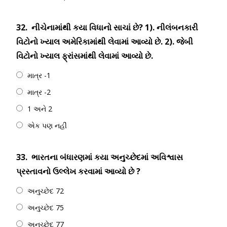
32.
નીચેનામાંથી કયા વિધાનો સાચાં છે? 1). નીલંબનકારી
વિટોનો ખ્યાલ અમેરિકામાંથી લેવામાં આવ્યો છે. 2). જેબી
વિટોનો ખ્યાલ ફ્રાંસમાંથી લેવામાં આવ્યો છે.
માત્ર -1
માત્ર -2
1 અને 2
એક પણ નહીં
33.
ભારતના બંધારણમાં કયા અનુચ્છેદમાં અવિશ્વાસ
પ્રસ્તાવનો ઉલ્લેખ કરવામાં આવ્યો છે ?
અનુચ્છેદ 72
અનુચ્છેદ 75
અનુચ્છેદ 77