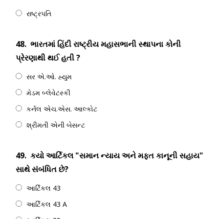
રાષ્ટ્રપતિ
48.
ભારતમાં હિંદી રાષ્ટ્રીય મહાસભાની સ્થાપના કોની
પ્રેરણાથી થઈ હતી ?
સર એ.ઓ. હ્યુમ
મેડમ બ્લેવેટસ્કી
કર્નલ એચ.એસ. આલ્કોટ
શ્રીમતી એની બેસન્ટ
49.
કયો આર્ટિકલ "સમાન ન્યાય અને મફત કાનૂની સહાય"
સાથે સંબંધિત છે?
આર્ટિકલ 43
આર્ટિકલ 43 A