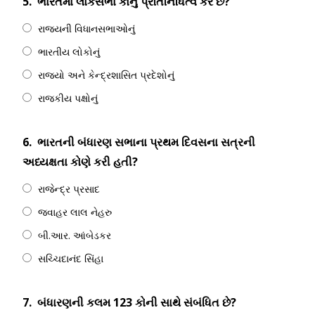
5.
ભારતમાં લોકસભા કોનું પ્રતિનિધિત્વ કરે છે?
રાજ્યની વિધાનસભાઓનું
ભારતીય લોકોનું
રાજ્યો અને કેન્દ્રશાસિત પ્રદેશોનું
રાજકીય પક્ષોનું
6.
ભારતની બંધારણ સભાના પ્રથમ દિવસના સત્રની
અધ્યક્ષતા કોણે કરી હતી?
રાજેન્દ્ર પ્રસાદ
જવાહર લાલ નેહરુ
બી.આર. આંબેડકર
સચ્ચિદાનંદ સિંહા
7.
બંધારણની કલમ 123 કોની સાથે સંબંધિત છે?