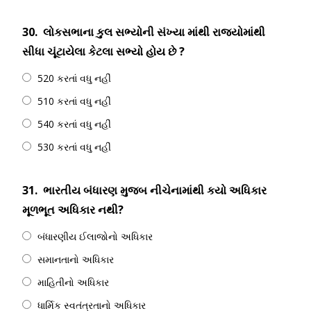
30.
લોકસભાના કુલ સભ્યોની સંખ્યા માંથી રાજ્યોમાંથી
સીધા ચૂંટાયેલા કેટલા સભ્યો હોય છે ?
520 કરતાં વધુ નહીં
510 કરતાં વધુ નહીં
540 કરતાં વધુ નહીં
530 કરતાં વધુ નહીં
31.
ભારતીય બંધારણ મુજબ નીચેનામાંથી કયો અધિકાર
મૂળભૂત અધિકાર નથી?
બંધારણીય ઈલાજોનો અધિકાર
સમાનતાનો અધિકાર
માહિતીનો અધિકાર
ધાર્મિક સ્વતંત્રતાનો અધિકાર