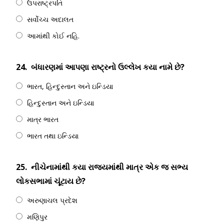
ઉપરાષ્ટ્રપતિ
સર્વોચ્ચ અદાલત
આમાંથી કોઈ નહિ.
24.
બંધારણમાં આપણા રાષ્ટ્રનો ઉલ્લેખ કયા નામે છે?
ભારત, હિન્દુસ્તાન અને ઇન્ડિયા
હિન્દુસ્તાન અને ઇન્ડિયા
માત્ર ભારત
ભારત તથા ઇન્ડિયા
25.
નીચેનામાંથી કયા રાજ્યમાંથી માત્ર એક જ સભ્ય
લોકસભામાં ચૂંટાય છે?
અરુણાચલ પ્રદેશ
મણિપુર