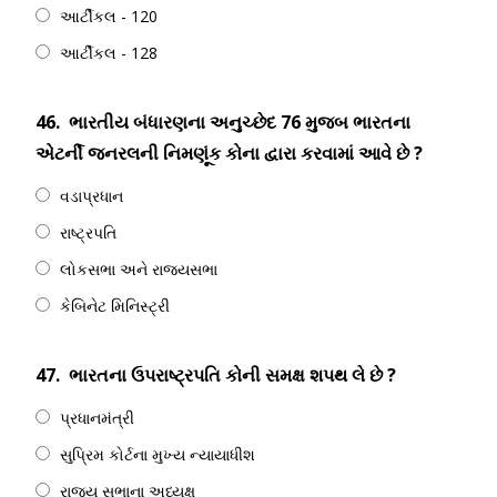
આર્ટીકલ - 120
આર્ટીકલ - 128
46.
ભારતીય બંધારણના અનુચ્છેદ 76 મુજબ ભારતના
એટર્ની જનરલની નિમણૂંક કોના દ્વારા કરવામાં આવે છે ?
વડાપ્રધાન
રાષ્ટ્રપતિ
લોકસભા અને રાજ્યસભા
કેબિનેટ મિનિસ્ટ્રી
47.
ભારતના ઉપરાષ્ટ્રપતિ કોની સમક્ષ શપથ લે છે ?
પ્રધાનમંત્રી
સુપ્રિમ કોર્ટના મુખ્ય ન્યાયાધીશ
રાજ્ય સભાના અધ્યક્ષ