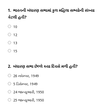
1.
ભારતની બંધારણ સભામાં કુલ મહિલા સભ્યોની સંખ્યા
કેટલી હતી?
10
12
13
15
2.
બંધારણ સભા છેલ્લે કયા દિવસે મળી હતી?
26 નવેમ્બર, 1949
5 ડિસેમ્બર, 1949
24 જાન્યુઆરી, 1950
25 જાન્યુઆરી, 1950