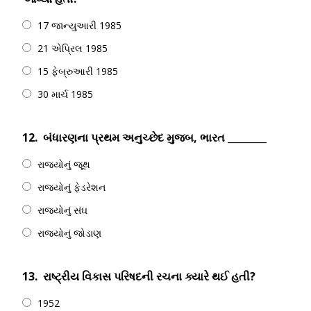
17 જાન્યુઆરી 1985
21 એપ્રિલ 1985
15 ફેબ્રુઆરી 1985
30 માર્ચ 1985
12.
બંધારણના પ્રથમ અનુચ્છેદ મુજબ, ભારત ________
રાજ્યોનું જૂથ
રાજ્યોનું ફેડરેશન
રાજ્યોનું સંઘ
રાજ્યોનું જોડાણ
13.
રાષ્ટ્રીય વિકાસ પરિષદની રચના ક્યારે થઈ હતી?
1952