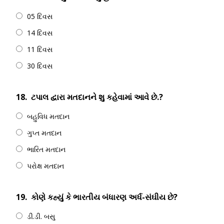
05 દિવસ
14 દિવસ
11 દિવસ
30 દિવસ
18.
ટપાલ દ્વારા મતદાનને શુ કહેવામાં આવે છે.?
બહુવિધ મતદાન
ગુપ્ત મતદાન
ભારિત મતદાન
પરોક્ષ મતદાન
19.
કોણે કહ્યું કે ભારતીય બંધારણ અર્ધ-સંઘીય છે?
ડી.ડી. બસુ