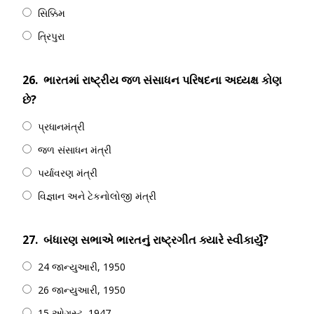
સિક્કિમ
ત્રિપુરા
26.
ભારતમાં રાષ્ટ્રીય જળ સંસાધન પરિષદના અધ્યક્ષ કોણ
છે?
પ્રધાનમંત્રી
જળ સંસાધન મંત્રી
પર્યાવરણ મંત્રી
વિજ્ઞાન અને ટેકનોલોજી મંત્રી
27.
બંધારણ સભાએ ભારતનું રાષ્ટ્રગીત ક્યારે સ્વીકાર્યું?
24 જાન્યુઆરી, 1950
26 જાન્યુઆરી, 1950
15 ઓગસ્ટ, 1947