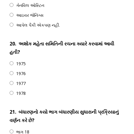
ગેનવિલ ઓસ્ટિન
આઇવર જેનિંગ્સ
આપેલ પૈકી એકપણ નહીં.
20.
અશોક મહેતા સમિતિની રચના ક્યારે કરવામાં આવી
હતી?
1975
1976
1977
1978
21.
બંધારણનો કયો ભાગ બંધારણીય સુધારાની પ્રક્રિયાનું
વર્ણન કરે છે?
ભાગ 18