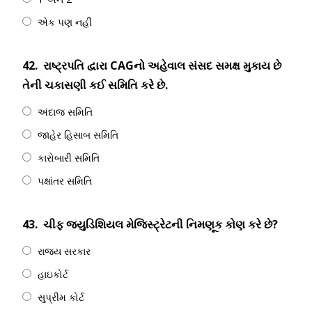
એક પણ નહીં
42.
રાષ્ટ્રપતિ દ્વારા CAGનો અહેવાલ સંસદ સમક્ષ મુકાય છે
તેની ચકાસણી કઈ સમિતિ કરે છે.
અંદાજ સમિતિ
જાહેર હિસાબ સમિતિ
કારોબારી સમિતિ
પક્ષાંતર સમિતિ
43.
ચીફ જ્યુડિશિયલ મેજિસ્ટ્રેટની નિમણૂક કોણ કરે છે?
રાજ્ય સરકાર
હાઇકોર્ટ
સુપ્રીમ કોર્ટ