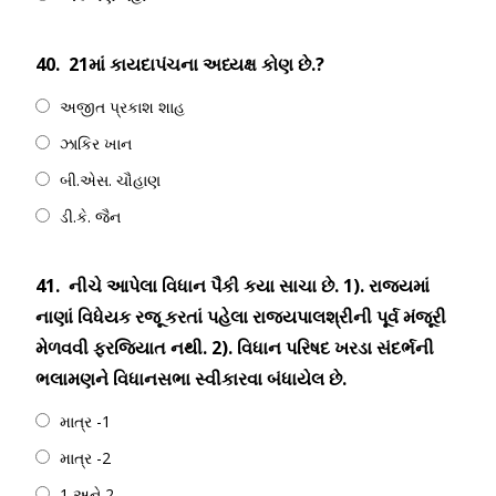
40.
21માં કાયદાપંચના અધ્યક્ષ કોણ છે.?
અજીત પ્રકાશ શાહ
ઝાકિર ખાન
બી.એસ. ચૌહાણ
ડી.કે. જૈન
41.
નીચે આપેલા વિધાન પૈકી કયા સાચા છે. 1). રાજયમાં
નાણાં વિધેયક રજૂ કરતાં પહેલા રાજયપાલશ્રીની પૂર્વ મંજૂરી
મેળવવી ફરજિયાત નથી. 2). વિધાન પરિષદ ખરડા સંદર્ભની
ભલામણને વિધાનસભા સ્વીકારવા બંધાયેલ છે.
માત્ર -1
માત્ર -2
1 અને 2