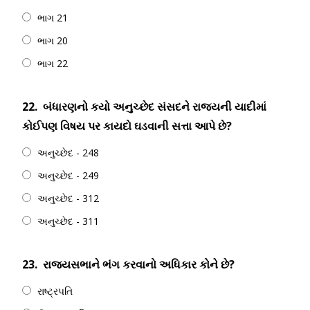
ભાગ 21
ભાગ 20
ભાગ 22
22.
બંધારણનો કયો અનુચ્છેદ સંસદને રાજ્યની યાદીમાં
કોઈપણ વિષય પર કાયદો ઘડવાની સત્તા આપે છે?
અનુચ્છેદ - 248
અનુચ્છેદ - 249
અનુચ્છેદ - 312
અનુચ્છેદ - 311
23.
રાજ્યસભાને ભંગ કરવાનો અધિકાર કોને છે?
રાષ્ટ્રપતિ