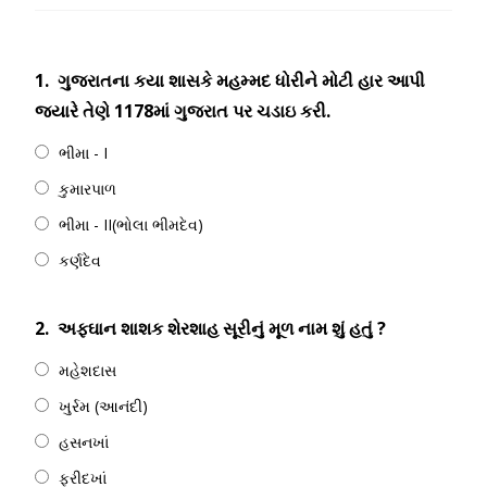
1.
ગુજરાતના કયા શાસકે મહમ્મદ ધોરીને મોટી હાર આપી
જ્યારે તેણે 1178માં ગુજરાત પર ચડાઇ કરી.
ભીમા - I
કુમારપાળ
ભીમા - II(ભોલા ભીમદેવ)
કર્ણદેવ
2.
અફઘાન શાશક શેરશાહ સૂરીનું મૂળ નામ શું હતું ?
મહેશદાસ
ખુર્રમ (આનંદી)
હસનખાં
ફરીદખાં