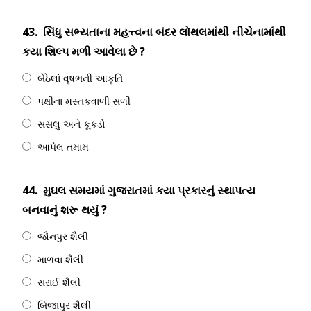
43.
સિંધુ સભ્યતાના મહત્ત્વના બંદર લોથલમાંથી નીચેનામાંથી
કયા શિલ્પ મળી આવેલા છે ?
બેઠેલાં વૃષભની આકૃતિ
પક્ષીના મસ્તકવાળી સળી
સસલુ અને કૂકડો
આપેલ તમામ
44.
મુઘલ સમયમાં ગુજરાતમાં કયા પ્રકારનું સ્થાપત્ય
બનવાનું શરૂ થયું ?
જૌનપુર શૈલી
માળવા શૈલી
સરાઈ શૈલી
બિજાપુર શૈલી