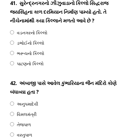
41.
સુરેન્દ્રનગરનો ઝીંઝુવાડાનો કિલ્લો સિદ્ધરાજ
જયસિંહના કાળ દરમિયાન નિર્માણ પામ્યો હતો. તે
નીચેનામાંથી કયા કિલ્લાને મળતો આવે છે ?
વડનગરનો કિલ્લો
ડભોઈનો કિલ્લો
ભરૂચનો કિલ્લો
પાટણનો કિલ્લો
42.
અંબાજી પાસે આવેલ કુંભારિયાના જૈન મંદિરો કોણે
બંધાવ્યા હતા ?
અનુપમાદેવી
વિમલમંત્રી
તેજપાળ
વસ્તુપાળ