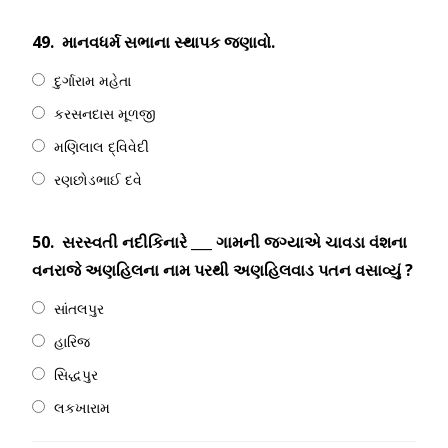
49.
માનવધર્મ સભાના સ્થાપક જણાવો.
દુર્ગારામ મહેતા
કરસનદાસ મૂળજી
મણિલાલ દ્વિવેદી
રણછોડભાઈ દવે
50.
સરસ્વતી નદીકિનારે ___ ગામની જગ્યાએ ચાવડા વંશના
વનરાજે અણહિલના નામ પરથી અણહિલવાડ પતન વસાવ્યું ?
સાંતલપુર
હારિજ
સિદ્ધપુર
લકખારામ