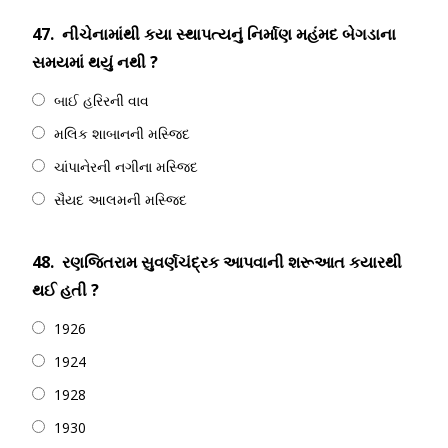
47.
નીચેનામાંથી કયા સ્થાપત્યનું નિર્માણ મહંમદ બેગડાના
સમયમાં થયું નથી ?
બાઈ હરિરની વાવ
મલિક શાબાનની મસ્જિદ
ચાંપાનેરની નગીના મસ્જિદ
સૈયદ આલમની મસ્જિદ
48.
રણજિતરામ સુવર્ણચંદ્રક આપવાની શરૂઆત કયારથી
થઈ હતી ?
1926
1924
1928
1930