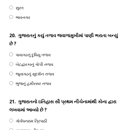
સુરત
ભાવનગર
20.
ગુજરાતનું કયું તળાવ જ્વાળામુખીમાં પાણી ભરાતા બન્યું
છે ?
પાવાગઢનું દુધિયુ તળાવ
બેટદ્વારકાનું ગોપી તળાવ
જૂનાગઢનું સુદર્શન તળાવ
ભુજનું હમીરસર તળાવ
21.
ગુજરાતનો ઇતિહાસ સૌ પ્રથમ નીચેનામાંથી કોના દ્વારા
લખવામાં આવ્યો છે ?
ગોર્વધનરામ ત્રિપાઠી