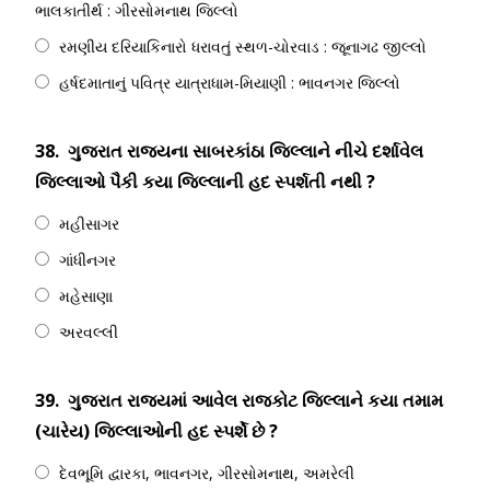
ભાલકાતીર્થ : ગીરસોમનાથ જિલ્લો
રમણીય દરિયાકિનારો ધરાવતું સ્થળ-ચોરવાડ : જૂનાગઢ જીલ્લો
હર્ષદમાતાનું પવિત્ર યાત્રાધામ-મિયાણી : ભાવનગર જિલ્લો
38.
ગુજરાત રાજ્યના સાબરકાંઠા જિલ્લાને નીચે દર્શાવેલ
જિલ્લાઓ પૈકી કયા જિલ્લાની હદ સ્પર્શતી નથી ?
મહીસાગર
ગાંધીનગર
મહેસાણા
અરવલ્લી
39.
ગુજરાત રાજ્યમાં આવેલ રાજકોટ જિલ્લાને કયા તમામ
(ચારેય) જિલ્લાઓની હદ સ્પર્શે છે ?
દેવભૂમિ દ્વારકા, ભાવનગર, ગીરસોમનાથ, અમરેલી