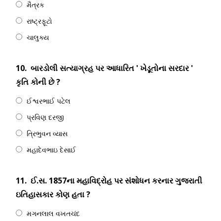
મૈત્રક
રાષ્ટ્રફૂટો
ચાલુક્ય
10.
બારડોલી સત્યાગ્રહ પર આધારિત ' ખેડૂતોના સરદાર '
કૃતિ કોની છે ?
ઈશ્વરભાઈ પટેલ
પ્રવિણ દરજી
ત્રિભુવન વ્યાસ
મહાદેવભાઇ દેસાઈ
11.
ઈ.સ. 1857ના મહાવિદ્રોહ પર સંશોધન કરનાર ગુજરાતી
ઇતિહાસકાર કોણ હતા ?
મગનલાલ વખતચંદ