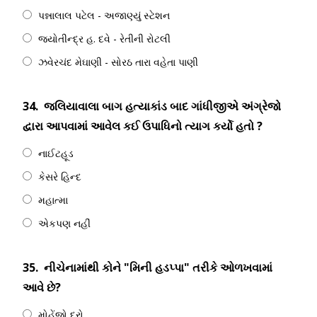
પન્નાલાલ પટેલ - અજાણ્યું સ્ટેશન
જ્યોતીન્દ્ર હ‌. દવે - રેતીની રોટલી
ઝવેરચંદ મેઘાણી - સોરઠ તારા વહેતા પાણી
34.
જલિયાવાલા બાગ હત્યાકાંડ બાદ ગાંધીજીએ અંગ્રેજો
દ્વારા આપવામાં આવેલ કઈ ઉપાધિનો ત્યાગ કર્યો હતો ?
નાઈટહૂડ
કેસરે હિન્દ
મહાત્મા
એકપણ નહીં
35.
નીચેનામાંથી કોને "મિની હડપ્પા" તરીકે ઓળખવામાં
આવે છે?
મોહેંજો દરો