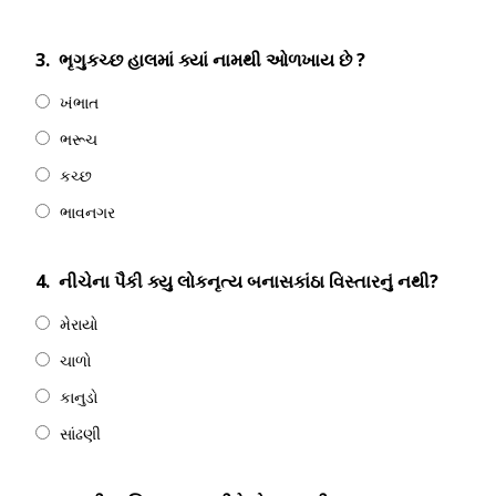
3.
ભૃગુકચ્છ હાલમાં ક્યાં નામથી ઓળખાય છે ?
ખંભાત
ભરૂચ
કચ્છ
ભાવનગર
4.
નીચેના પૈકી ક્યુ લોકનૃત્ય બનાસકાંઠા વિસ્તારનું નથી?
મેરાયો
ચાળો
કાનુડો
સાંઢણી