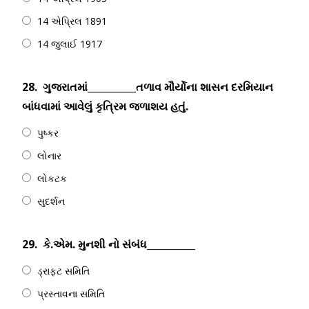
14 એપ્રિલ 1891
14 જુલાઈ 1917
28.
ગુજરાતમાં__________તળાવ મૌર્યોના શાસન દરમિયાન
બાંધવામાં આવેલું કૃત્રિમ જળાશય હતું.
પુષ્કર
લોનાર
લોકટક
સુદર્શન
29.
કે.એમ. મુનશી નો સંબંધ__________
ડ્રાફ્ટ સમિતિ
પ્રસ્તાવના સમિતિ