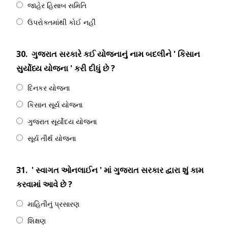
જાહેર હિસાબ સમિતિ
ઉપરોક્તમાંથી કોઈ નહીં
30.
ગુજરાત સરકારે કઈ યોજનાનું નામ બદલીને ' કિસાન
સુર્યોધ્ય યોજના ' કરી દીધું છે ?
દિનકર યોજના
કિસાન સૂર્ય યોજના
ગુજરાત સૂર્યોદય યોજના
સૂર્ય તીર્થ યોજના
31.
' સ્વાગત ઓનલાઈન ' માં ગુજરાત સરકાર દ્વારા શું કામ
કરવામાં આવે છે ?
માહિતીનું પ્રસારણ
શિક્ષણ