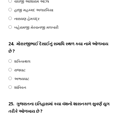
વાઘજી આશારામ ઓઝા
હાજી મહમ્મદ અલારખિયા
નારાયણ હેમચંદ્ર
બહેરામજી મેરવાનજી મલબારી
24.
મોરારજીભાઈ દેસાઈનું સમાધિ સ્થળ કયા નામે ઓળખાય
છે ?
શક્તિસ્થલ
રાજઘાટ
અભયઘાટ
શાંતિવન
25.
ગુજરાતના ઇતિહાસમાં કયા વંશનો શાસનકાળ સુવર્ણ યુગ
તરીકે ઓળખાય છે ?