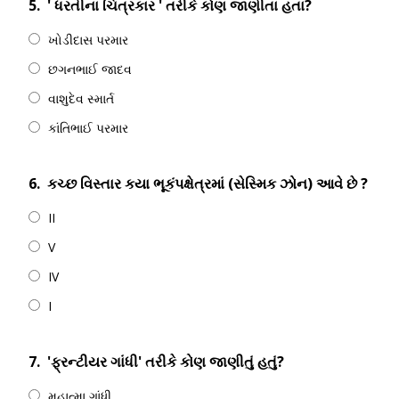
5.
' ધરતીના ચિત્રકાર ' તરીકે કોણ જાણીતા હતા?
ખોડીદાસ પરમાર
છગનભાઈ જાદવ
વાશુદેવ સ્માર્ત
કાંતિભાઈ પરમાર
6.
કચ્છ વિસ્તાર કયા ભૂકંપક્ષેત્રમાં (સેસ્મિક ઝોન) આવે છે ?
II
V
IV
I
7.
'ફ્રન્ટીયર ગાંધી' તરીકે કોણ જાણીતું હતું?
મહાત્મા ગાંધી