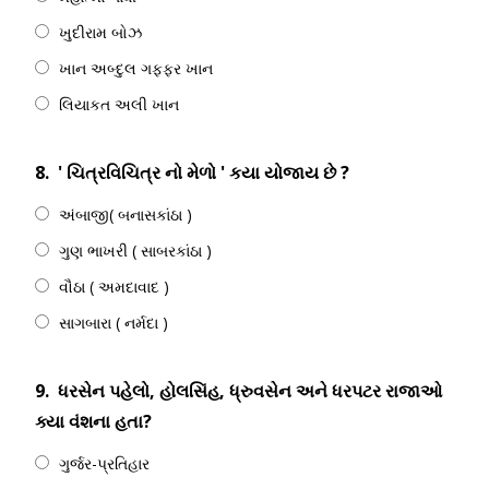
ખુદીરામ બોઝ
ખાન અબ્દુલ ગફ્ફર ખાન
લિયાકત અલી ખાન
8.
' ચિત્રવિચિત્ર નો મેળો ' કયા યોજાય છે ?
અંબાજી( બનાસકાંઠા )
ગુણ ભાખરી ( સાબરકાંઠા )
વૌઠા ( અમદાવાદ )
સાગબારા ( નર્મદા )
9.
ધરસેન પહેલો, હોલસિંહ, ધ્રુવસેન અને ધરપટર રાજાઓ
ક્યા વંશના હતા?
ગુર્જર-પ્રતિહાર