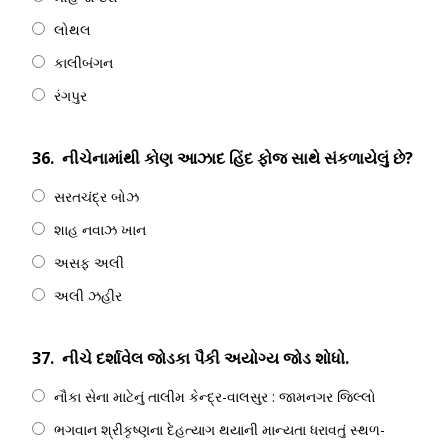
લોથલ
કાલીબંગન
રંગપુર
36.
નીચેનામાંથી કોણ આઝાદ હિંદ ફોજ સાથે સંકળાયેલું છે?
સરતચંદ્ર બોઝ
શાહ નવાઝ ખાન
અસફ અલી
અલી ઝહીર
37.
નીચે દર્શાવેલ જોડકા પૈકી અયોગ્ય જોડ શોધો.
નૌકા સેના માટેનું તાલીમ કેન્દ્ર-વાલસુર : જામનગર જિલ્લો
ભગવાન શ્રીકૃષ્ણના દેહત્યાગ થયાની માન્યતા ધરાવતું સ્થળ-