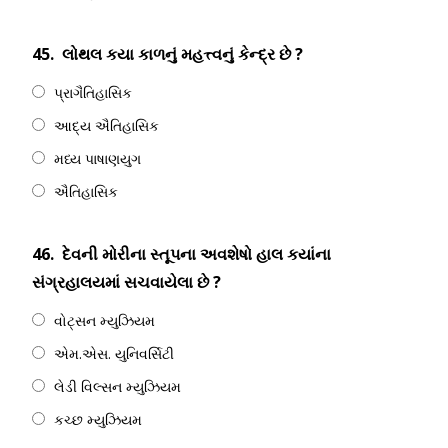
45.
લોથલ કયા કાળનું મહત્ત્વનું કેન્દ્ર છે ?
પ્રાગૈતિહાસિક
આદ્ય ઐતિહાસિક
મધ્ય પાષાણયુગ
ઐતિહાસિક
46.
દેવની મોરીના સ્તૂપના અવશેષો હાલ કયાંના
સંગ્રહાલયમાં સચવાયેલા છે ?
વોટ્સન મ્યુઝિયમ
એમ.એસ. યુનિવર્સિટી
લેડી વિલ્સન મ્યુઝિયમ
કચ્છ મ્યુઝિયમ