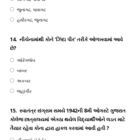
જુનાગઢ, પાવાગઢ
હમીરગઢ, જુનાગઢ
14.
નીચેનામાંથી કોને 'ઝિંદા પીર' તરીકે ઓળખવામાં આવે
છે?
ઓરેંગજેબ
બાબર
અકબર
જહાંગીર
15.
સ્વાતંત્ર સંગ્રામ સમયે 1942ની 8મી ઓગસ્ટે ગુજરાત
કોલેજ છાત્રાલયમાં એકઠા થયેલ વિદ્યાર્થીઓને લડત માટે
તૈયાર રહેવા કોના દ્વારા હાકલ કરવામાં આવી હતી ?