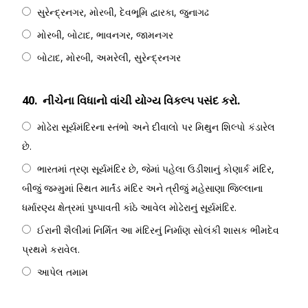
સુરેન્દ્રનગર, મોરબી, દેવભૂમિ દ્વારકા, જુનાગઢ
મોરબી, બોટાદ, ભાવનગર, જામનગર
બોટાદ, મોરબી, અમરેલી, સુરેન્દ્રનગર
40.
નીચેના વિધાનો વાંચી યોગ્ય વિકલ્પ પસંદ કરો.
મોઢેરા સૂર્યમંદિરના સ્તંભો અને દીવાલો પર મિથુન શિલ્પો કંડારેલ
છે.
ભારતમાં ત્રણ સૂર્યમંદિર છે, જેમાં પહેલા ઉડીશાનું કોણાર્ક મંદિર,
બીજું જમ્મુમાં સ્થિત માર્તંડ મંદિર અને ત્રીજું મહેસાણા જિલ્લાના
ધર્મારણ્ય ક્ષેત્રમાં પુષ્પાવતી કાંઠે આવેલ મોઢેરાનું સૂર્યમંદિર.
ઈરાની શૈલીમાં નિર્મિત આ મંદિરનું નિર્માણ સોલંકી શાસક ભીમદેવ
પ્રથમે કરાવેલ.
આપેલ તમામ