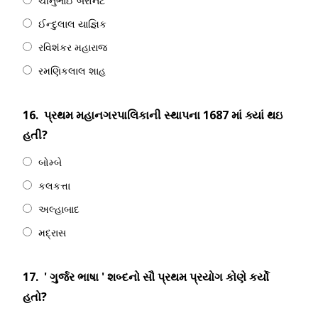
ચીનુભાઈ બેરોનેટ
ઈન્દુલાલ યાજ્ઞિક
રવિશંકર મહારાજ
રમણિકલાલ શાહ
16.
પ્રથમ મહાનગરપાલિકાની સ્થાપના 1687 માં ક્યાં થઇ
હતી?
બોમ્બે
કલકત્તા
અલ્હાબાદ
મદ્રાસ
17.
' ગુર્જર ભાષા ' શબ્દનો સૌ પ્રથમ પ્રયોગ કોણે કર્યો
હતો?