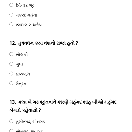
દેવેન્દ્ર ભટ્ટ
મકરંદ મહેતા
રમણલાલ ધારૈયા
12.
હર્ષવર્ધન ક્યાં વંશનો રાજા હતો ?
સોલંકી
ગુપ્ત
પુષ્યભૂતિ
મૈત્રક
13.
કયા બે ગઢ જીતવાને કારણે મહંમદ શાહ બીજો મહંમદ
બેગડો કહેવાયો ?
હમીરગઢ, સોનગઢ
સોનગઢ, પાવાગઢ