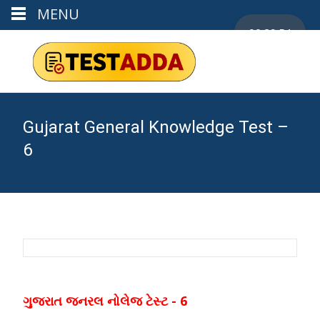
MENU
00:29:53
Gujarat General Knowledge Test –
6
ગુજરાત જનરલ નોલેજ ટેસ્ટ - 6