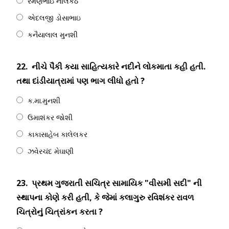
રમણભાઇ નીલકંઠ
એદલજી ડોસાભાઇ
કનૈયાલાલ મુનશી
22.
નીચે પૈકી કયા સાહિત્યકારે નદીને લોકમાતા કહી હતી.
તથા દાંડીયાત્રામાં પણ ભાગ લીધો હતો ?
ક.મા.મુનશી
ઉમાશંકર જોશી
કાકાસાહેબ કાલેલકર
ઝવેરચંદ મેઘાણી
23.
પ્રથમ ગુજરાતી સચિત્ર સામાયિક "વીસમી સદી" ની
સ્થાપના કોણે કરી હતી, કે જેમાં કલાગુરુ રવિશંકર રાવળ
ચિત્રોનું ચિત્રાંકન કરતા ?