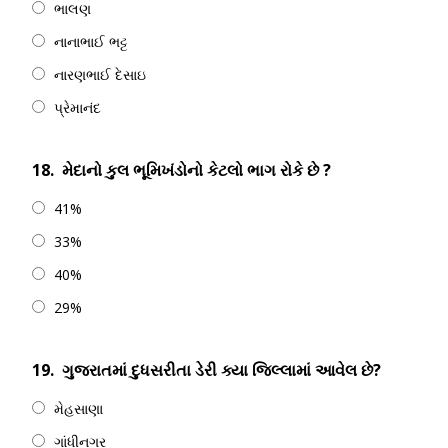
ભાલણ
નાનાભાઈ ભટ્ટ
નારણભાઈ દેસાઇ
પ્રેમાનંદ
18.
મેદાનો કુલ ભૂમિખંડોનો કેટલો ભાગ રોકે છે ?
41%
33%
40%
29%
19.
ગુજરાતમાં દુધસરીતા ડેરી ક્યા જિલ્લામાં આવેલ છે?
મેહસાણા
ગાંધીનગર