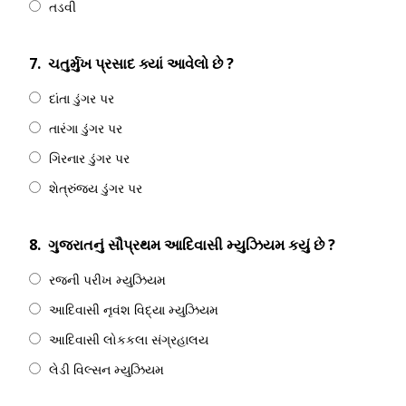
તડવી
7.
ચતુર્મુખ પ્રસાદ ક્યાં આવેલો છે ?
દાંતા ડુંગર પર
તારંગા ડુંગર પર
ગિરનાર ડુંગર પર
શેત્રુંજય ડુંગર પર
8.
ગુજરાતનું સૌપ્રથમ આદિવાસી મ્યુઝિયમ કયું છે ?
રજની પરીખ મ્યુઝિયમ
આદિવાસી નૃવંશ વિદ્યા મ્યુઝિયમ
આદિવાસી લોકકલા સંગ્રહાલય
લેડી વિલ્સન મ્યુઝિયમ