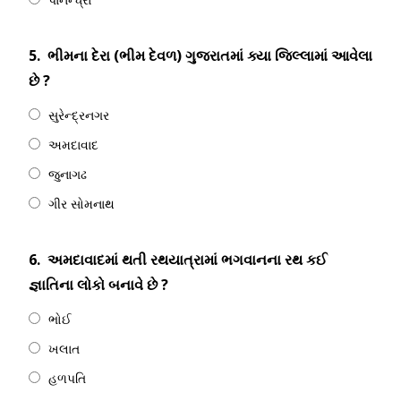
5.
ભીમના દેરા (ભીમ દેવળ) ગુજરાતમાં ક્યા જિલ્લામાં આવેલા
છે ?
સુરેન્દ્રનગર
અમદાવાદ
જુનાગઢ
ગીર સોમનાથ
6.
અમદાવાદમાં થતી રથયાત્રામાં ભગવાનના રથ કઈ
જ્ઞાતિના લોકો બનાવે છે ?
ભોઈ
ખલાત
હળપતિ