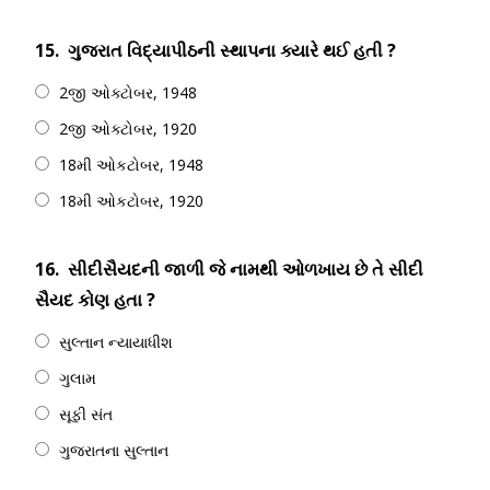
15.
ગુજરાત વિદ્યાપીઠની સ્થાપના ક્યારે થઈ હતી ?
2જી ઓક્ટોબર, 1948
2જી ઓક્ટોબર, 1920
18મી ઓકટોબર, 1948
18મી ઓકટોબર, 1920
16.
સીદીસૈયદની જાળી જે નામથી ઓળખાય છે તે સીદી
સૈયદ કોણ હતા ?
સુલ્તાન ન્યાયાધીશ
ગુલામ
સૂફી સંત
ગુજરાતના સુલ્તાન