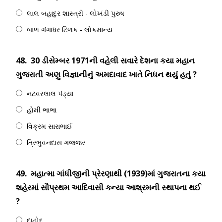
લાલ બહાદુર શાસ્ત્રી - લોખંડી પુરુષ
બાળ ગંગાધર ટિળક - લોકમાન્ય
48.
30 ડીસેમ્બર 1971ની વહેલી સવારે દેશના કયા મહાન
ગુજરાતી અણુ વિજ્ઞાનીનું અમદાવાદ ખાતે નિધન થયું હતું ?
નટવરલાલ પંડ્યા
હોમી ભાભા
વિક્રમ સારાભાઈ
ત્રિભુવનદાસ ગજ્જર
49.
મહાત્મા ગાંધીજીની પ્રેરણાથી (1939)માં ગુજરાતના કયા
શહેરમાં સૌપ્રથમ આદિવાસી કન્યા આશ્રમની સ્થાપના થઈ
?
દાહોદ