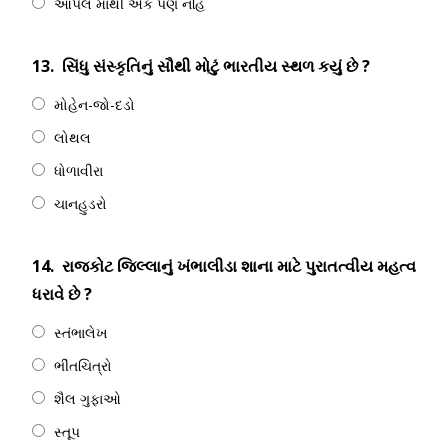
આપેલ માંથી એક પણ નહિ
13.
સિંધુ સંસ્કૃતિનું સૌથી મોટું ભારતીય સ્થળ કયું છે ?
મોહેન-જો-દડો
લોથલ
ધોળાવીરા
ચાનહુડરો
14.
રાજકોટ જિલ્લાનું ખંભાલીડા શાના માટે પુરાતત્વીય મહત્વ
ધરાવે છે ?
સ્તંભાલેખ
ભીંતચિત્રો
શૈલ ગુફાઓ
સ્તૂપ