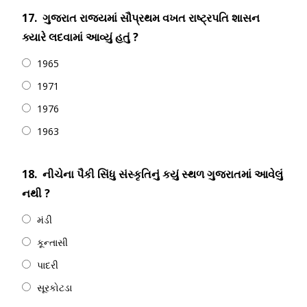
17.
ગુજરાત રાજ્યમાં સૌપ્રથમ વખત રાષ્ટ્રપતિ શાસન
ક્યારે લદવામાં આવ્યું હતું ?
1965
1971
1976
1963
18.
નીચેના પૈકી સિંધુ સંસ્કૃતિનું કયું સ્થળ ગુજરાતમાં આવેલું
નથી ?
મંડી
કૂન્તાસી
પાદરી
સૂરકોટડા