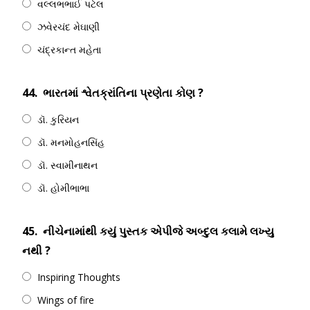
વલ્લભભાઈ પટેલ
ઝવેરચંદ મેઘાણી
ચંદ્રકાન્ત મહેતા
44.
ભારતમાં શ્વેતક્રાંતિના પ્રણેતા કોણ ?
ડૉ. કુરિયન
ડૉ. મનમોહનસિંહ
ડૉ. સ્વામીનાથન
ડૉ. હોમીભાભા
45.
નીચેનામાંથી કયું પુસ્તક એપીજે અબ્દુલ કલામે લખ્યુ
નથી ?
Inspiring Thoughts
Wings of fire