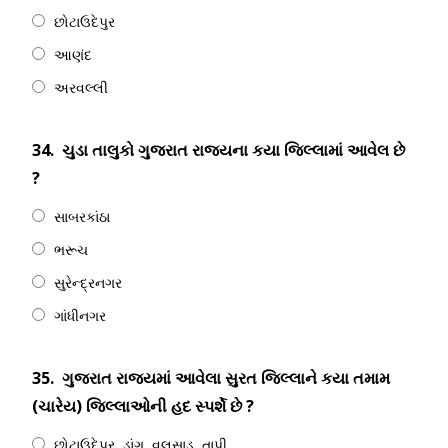
છોટાઉદેપુર
આણંદ
અરવલ્લી
34.
ચુડા તાલુકો ગુજરાત રાજ્યના કયા જિલ્લામાં આવેલ છે
?
સાબરકાંઠા
ભરૂચ
સુરેન્દ્રનગર
ગાંધીનગર
35.
ગુજરાત રાજ્યમાં આવેલા સુરત જિલ્લાને કયા તમામ
(ચારેય) જિલ્લાઓની હદ સ્પર્શે છે ?
છોટાઉદેપુર, ડાંગ, વલસાડ, તાપી