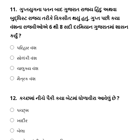
11.
ગુપ્તયુગના પતન બાદ ગુજરાત રાજ્ય હિંદુ અથવા
બુદ્ધિસ્ટ રાજ્ય તરીકે વિકસીત થયું હતું. ગુપ્ત પછી કયા
વંશના રાજવીઓએ 6 થી 8 સદી દરમિયાન ગુજરાતમાં શાસન
કર્યું ?
પરિહાર વંશ
સોલંકી વંશ
ચાલુક્ય વંશ
મૈત્રક વંશ
12.
કચ્છમાં નીચે પૈકી કયા બેટમાં ધોળાવીરા આવેલું છે ?
પચ્છ્મ
ખાદીર
બેલા