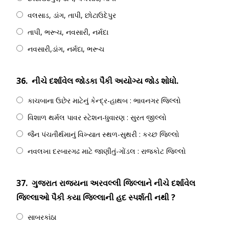
વલસાડ, ડાંગ, તાપી, છોટાઉદેપુર
તાપી, ભરૂચ, નવસારી, નર્મદા
નવસારી,ડાંગ, નર્મદા, ભરૂચ
36.
નીચે દર્શાવેલ જોડકા પૈકી અયોગ્ય જોડ શોધો.
કાચબાના ઉછેર માટેનું કેન્દ્ર-હાથબ : ભાવનગર જિલ્લો
વિશાળ થર્મલ પાવર સ્ટેશન-ધુવારણ : સુરત જીલ્લો
જૈન પંચતીર્થમાનું વિખ્યાત સ્થળ-સુથરી : કચ્છ જિલ્લો
નવલખા દરબારગઢ માટે જાણીતું-ગોંડલ : રાજકોટ જિલ્લો
37.
ગુજરાત રાજ્યના અરવલ્લી જિલ્લાને નીચે દર્શાવેલ
જિલ્લાઓ પૈકી કયા જિલ્લાની હદ સ્પર્શતી નથી ?
સાબરકાંઠા