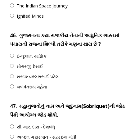
The Indian Space Journey
Ignited Minds
46.
ગુજરાતના કયા રાજકીય નેતાની આધુનિક ભારતમાં
પંચાયતી રાજના શિલ્પી તરીકે ગણના થાય છે ?
ઈન્દુલાલ યાજ્ઞિક
મોરારજી દેસાઈ
સરદાર વલ્લભભાઈ પટેલ
બળવંતરાય મહેતા
47.
મહાનુભાવોનું નામ અને જૂદુંનામ(Sobriquet)ની જોડ
પૈકી અયોગ્ય જોડ શોધો.
સી.આર. દાસ - દેશબંધુ
અબ્દુલ ગફારખાન - સરહદના ગાંધી