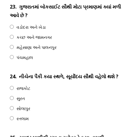
23.
ગુજરાતમાં બોકસાઈટ સૌથી મોટા પ્રમાણમાં ક્યાં મળી
આવે છે ?
વડોદરા અને ખેડા
કચ્છ અને જામનગર
મહેસાણા અને પાલનપુર
પંચમહાલ
24.
નીચેના પૈકી કયા સ્થળે, સૂર્યોદય સૌથી વહેલો થશે ?
રાજકોટ
સુરત
સોલાપુર
રતલામ