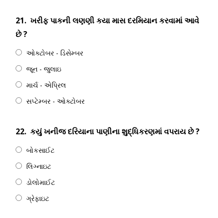
21.
ખરીફ પાકની લણણી કયા માસ દરમિયાન કરવામાં આવે
છે ?
ઓક્ટોબર - ડિસેમ્બર
જૂન - જુલાઇ
માર્ચ - એપ્રિલ
સપ્ટેમ્બર - ઓક્ટોબર
22.
કયું ખનીજ દરિયાના પાણીના શુદ્ધિકરણમાં વપરાય છે ?
બોકસાઈટ
લિગ્નાઇટ
ડોલોમાઈટ
ગ્રેફાઇટ