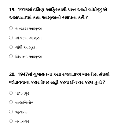
19.
1915માં દક્ષિણ આફ્રિકાથી પરત આવી ગાંધીજીએ
અમદાવાદમાં કયા આશ્રમની સ્થાપના કરી ?
સન્યાસ આશ્રમ
કોચરબ આશ્રમ
ગાંધી આશ્રમ
શિવાનંદ આશ્રમ
20.
1947માં ગુજરાતના કયા રજવાડાએ ભારતીય સંઘમાં
જોડાવવાના કરાર ઉપર સહી કરવા ઈનકાર કરેલ હતો ?
પાલનપુર
બાલાસિનોર
જુનાગઢ
નવાનગર