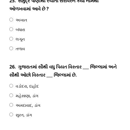
25.
સમુદ્ર પાણીથી રચાતા સરોવરને કયા નામથી
ઓળખવામાં આવે છે ?
અખાત
બંધારા
લગૂન
તળાવ
26.
ગુજરાતમાં સૌથી વધુ પિયત વિસ્તાર ___ જિલ્લામાં અને
સૌથી ઓછો વિસ્તાર ___ જિલ્લામાં છે.
વડોદરા, દાહોદ
મહેસાણા, ડાંગ
અમદાવાદ, ડાંગ
સુરત, ડાંગ