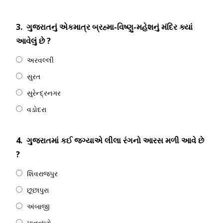
3.
ગુજરાતનું એકમાત્ર બ્રહ્મા-વિષ્ણુ-મહેશનું મંદિર ક્યાં
આવેલું છે ?
અરવલ્લી
સુરત
સુરેન્દ્રનગર
વડોદરા
4.
ગુજરાતમાં કઈ જગ્યાએ લીલા રંગનો આરસ મળી આવે છે
?
શિવરાજપુર
છૂછાપુરા
અંબાજી
પાનન્ધ્રો