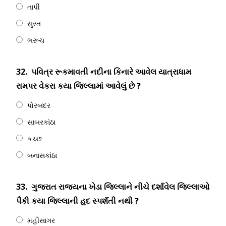
તાપી
સુરત
ભરૂચ
32.
પવિત્ર રૂકમાવતી નદીના કિનારે આવેલ યાત્રાધામ
રામપર વેકરા કયા જિલ્લામાં આવેલું છે ?
પોરબંદર
સાબરકાંઠા
કચ્છ
બનાસકાંઠા
33.
ગુજરાત રાજ્યના ખેડા જિલ્લાને નીચે દર્શાવેલ જિલ્લાઓ
પૈકી કયા જિલ્લાની હદ સ્પર્શતી નથી ?
મહીસાગર