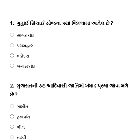
1.
ગુહાઈ સિંચાઈ યોજના ક્યાં જિલ્લામાં આવેલ છે ?
સાબરકાંઠા
પંચમહાલ
વડોદરા
બનાસકાંઠા
2.
ગુજરાતની કઇ આદિવાસી જાતિમાં ખંધાડ પ્રથા જોવા મળે
છે ?
ગામીત
હળપતિ
ભીલ
તડવી