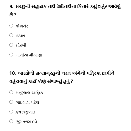
9.
મચ્છુની સહાયક નદી ડેમીનદીના કિનારે કયું શહેર આવેલું
છે ?
વાંકાનેર
ટંકારા
મોરબી
માળીયા મીયાણા
10.
બારડોલી સત્યાગ્રહની લડત અંગેની પત્રિકા છાપીને
વહેચવાનું કાર્ય કોણે સંભાળ્યું હતું ?
ઇન્દુલાલ યાજ્ઞિક
ભાઇલાલ પટેલ
કુવરજીભાઇ
જુગતરામ દવે