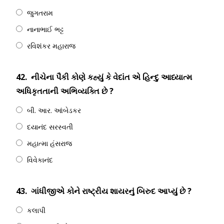
જુગતરામ
નાનાભાઈ ભટ્ટ
રવિશંકર મહારાજ
42.
નીચેના પૈકી કોણે કહ્યું કે વેદાંત એ હિન્દુ આધ્યાત્મ
અધિકૃતતાની અભિવ્યક્તિ છે ?
બી. આર. આંબેડકર
દયાનંદ સરસ્વતી
મહાત્મા હંસરાજ
વિવેકાનંદ
43.
ગાંધીજીએ કોને રાષ્ટ્રીય શાયરનું બિરુદ આપ્યું છે ?
કલાપી