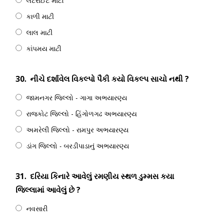
લેટરાઈટ માટી
કાળી માટી
લાલ માટી
કાંપમય માટી
30.
નીચે દર્શાવેલ વિકલ્પો પૈકી કયો વિકલ્પ સાચો નથી ?
જામનગર જિલ્લો - ગાગા અભયારણ્ય
રાજકોટ જિલ્લો - હિંગોળગઢ અભયારણ્ય
અમરેલી જિલ્લો - રામપુર અભયારણ્ય
ડાંગ જિલ્લો - બરડીપાડાનું અભયારણ્ય
31.
દરિયા કિનારે આવેલું રમણીય સ્થળ ડુમ્મસ કયા
જિલ્લામાં આવેલું છે ?
નવસારી