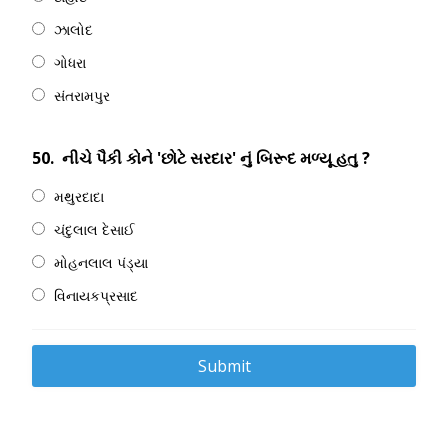
ઝાલોદ
ગોધરા
સંતરામપુર
50.
નીચે પૈકી કોને 'છોટે સરદાર' નું બિરૂદ મળ્યૂ હતુ ?
મથુરદાદા
ચંદુલાલ દેસાઈ
મોહનલાલ પંડ્યા
વિનાયકપ્રસાદ