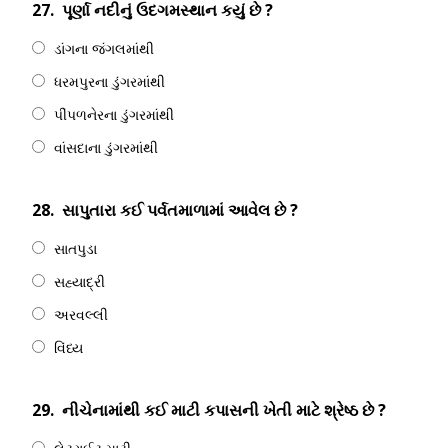
27.
પૂર્ણા નદીનું ઉદગમસ્થાન કયું છે ?
ડાંગના જંગલમાંથી
ધરમપુરના ડુંગરમાંથી
પીંપળનેરના ડુંગરમાંથી
વાંસદાના ડુંગરમાંથી
28.
સાપુતારા કઈ પર્વતમાળામાં આવેલ છે ?
સાતપુડા
સહ્યાદ્રી
અરવલ્લી
વિંધ્ય
29.
નીચેનામાંથી કઈ માટી કપાસની ખેતી માટે શ્રેષ્ઠ છે ?