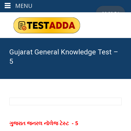
MENU
00:29:53
Gujarat General Knowledge Test –
5
ગુજરાત જનરલ નૉલેજ ટેસ્ટ - 5