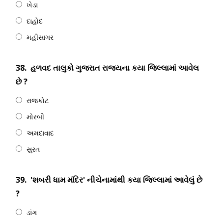
ખેડા
દાહોદ
મહીસાગર
38.
હળવદ તાલુકો ગુજરાત રાજ્યના કયા જિલ્લામાં આવેલ
છે ?
રાજકોટ
મોરબી
અમદાવાદ
સુરત
39.
'શબરી ધામ મંદિર' નીચેનામાંથી કયા જિલ્લામાં આવેલું છે
?
ડાંગ