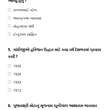
આવ્યું હતું ?
વલ્લભભાઈ પટેલ
જયપ્રકાશ નારાયણ
મોહનદાસ ગાંધી
ઈન્દુલાલ યાજ્ઞિક
5.
ગાંધીજીએ હરિજન ઉદ્ધાર માટે કયા વર્ષ દેશભરમાં પ્રવાસ
કર્યો ?
1930
1920
1933
1912
6.
પૂજ્યશ્રી મોટાનું મૂળનામ ચૂનીલાલ આશારામ ભાવસાર