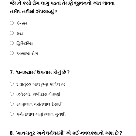
જેમને કયો રોગ લાગુ પડતાં તેમણે જીવનનો અંત લાવવા
નર્મદા નદીમાં ઝંપલાવ્યું ?
કેન્સર
ક્ષય
હિસ્ટિરિયા
અસાધ્ય રોગ
7.
‘ઘનશ્યામ’ ઉપનામ કોનું છે ?
દત્તાત્રેય બાલકૃષ્ણ કાલેલકર
ઝવેરચંદ કાળીદાસ મેઘાણી
રમણલાલ વસંતલાલ દેસાઈ
કનૈયાલાલ માણેકલાલ મુનશી
8.
‘માનચતુર અને ધર્મલક્ષ્મી’ એ કઈ નવલકથાનો અંશ છે ?