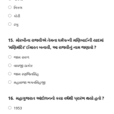
નિકલ
કોરી
ઢબુ
15.
મોરબીના રાજવીએ તેમના ધર્મપત્ની મણિબાઈની યાદમાં
‘મણિમંદિર’ ઈમારત બનાવી, આ રાજવીનું નામ જણાવો ?
જામ રાવળ
વાઘજી ઠાકોર
જામ રણજિતસિંહ
મહારાજા ભગતસિંહજી
16.
મહાગુજરાત આંદોલનનો કયા વર્ષથી પ્રારંભ થયો હતો ?
1953