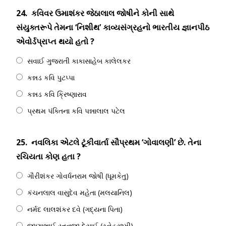
24.
કવિવર ઉમાશંકર જેઠાલાલ જોષીને કોની સાથે
સંયુક્તરૂપે તેમના ‘નિશીથ’ કાવ્યસંગ્રહનો ભારતીય જ્ઞાનપીઠ
એવોર્ડપ્રાપ્ત થયો હતો ?
સવાઈ ગુજરાતી કાકાસાહેબ કાલેલકર
કન્નડ કવિ પુટપ્પા
કન્નડ કવિ ક્રિષ્ણારાવ
પ્રથમ પંક્તિના કવિ પન્નાલાલ પટેલ
25.
નવલિકા એટલે ટૂંકીવાર્તા સૌપ્રથમ ‘ગોવાલણી’ છે. તેના
રચિયતા કોણ હતા ?
ગૌરીશંકર ગોવર્ધનરામ જોષી (ધૂમકેતુ)
કંચનલાલ વાસુદેવ મહેતા (મલયાનિલ)
નર્મદ લાલશંકર દવે (ગદ્યના પિતા)
જીણાભાઈ રતનજી દેસાઈ (સ્નેહરશ્મી)