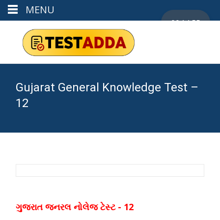
MENU
00:14:55
Gujarat General Knowledge Test –
12
ગુજરાત જનરલ નોલેજ ટેસ્ટ - 12