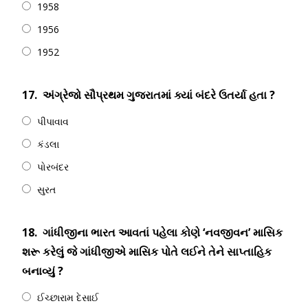
1958
1956
1952
17.
અંગ્રેજો સૌપ્રથમ ગુજરાતમાં ક્યાં બંદરે ઉતર્યા હતા ?
પીપાવાવ
કંડલા
પોરબંદર
સુરત
18.
ગાંધીજીના ભારત આવતાં પહેલા કોણે ‘નવજીવન’ માસિક
શરૂ કરેલું જે ગાંધીજીએ માસિક પોતે લઈને તેને સાપ્તાહિક
બનાવ્યું ?
ઈચ્છારામ દેસાઈ