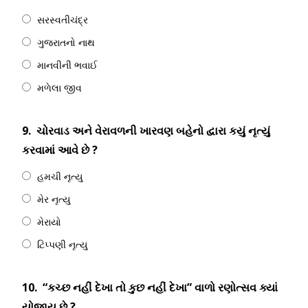
સરસ્વતીચંદ્ર
ગુજરાતનો નાથ
માનવીની ભવાઈ
મળેલા જીવ
9.
ચોરવાડ અને વેરાવળની ખારવણ બહેનો દ્વારા કયું નૃત્યું
કરવામાં આવે છે ?
હમચી નૃત્યુ
મેર નૃત્યુ
મેરાયો
ટિપ્પણી નૃત્યુ
10.
“કચ્છ નહીં દેખા તો કુછ નહીં દેખા” વાળો રણોત્સવ ક્યાં
યોજાય છે ?