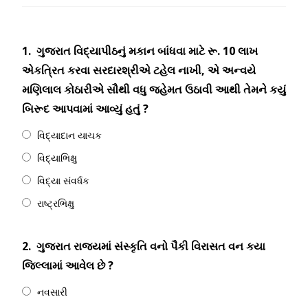
1.
ગુજરાત વિદ્યાપીઠનું મકાન બાંધવા માટે રૂ. 10 લાખ
એકત્રિત કરવા સરદારશ્રીએ ટહેલ નાખી, એ અન્વયે
મણિલાલ કોઠારીએ સૌથી વધુ જહેમત ઉઠાવી આથી તેમને કયું
બિરૂદ આપવામાં આવ્યું હતું ?
વિદ્યાદાન યાચક
વિદ્યાભિક્ષુ
વિદ્યા સંવર્ધક
રાષ્ટ્રભિક્ષુ
2.
ગુજરાત રાજ્યમાં સંસ્કૃતિ વનો પૈકી વિરાસત વન કયા
જિલ્લામાં આવેલ છે ?
નવસારી