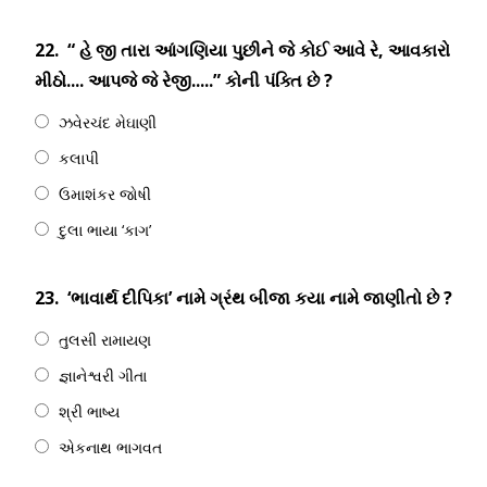
22.
“ હે જી તારા આંગણિયા પુછીને જે કોઈ આવે રે, આવકારો
મીઠો.... આપજે જે રેજી.....” કોની પંક્તિ છે ?
ઝવેરચંદ મેઘાણી
કલાપી
ઉમાશંકર જોષી
દુલા ભાયા ‘કાગ’
23.
‘ભાવાર્થ દીપિકા’ નામે ગ્રંથ બીજા કયા નામે જાણીતો છે ?
તુલસી રામાયણ
જ્ઞાનેશ્વરી ગીતા
શ્રી ભાષ્ય
એકનાથ ભાગવત