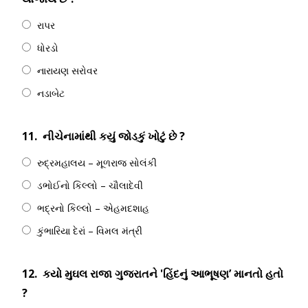
રાપર
ધોરડો
નારાયણ સરોવર
નડાબેટ
11.
નીચેનામાંથી કયું જોડકું ખોટું છે ?
રુદ્રમહાલય – મૂળરાજ સોલંકી
ડભોઈનો કિલ્લો – ચૌલાદેવી
ભદ્રનો કિલ્લો – એહમદશાહ
કુંભારિયા દેરાં – વિમલ મંત્રી
12.
કયો મુઘલ રાજા ગુજરાતને 'હિંદનું આભૂષણ’ માનતો હતો
?