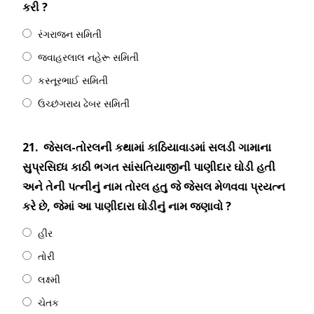
કરી ?
રંગરાજન સમિતી
જવાહરલાલ નહેરૂ સમિતી
કસ્તૂરભાઈ સમિતી
ઉચ્છંગરાય ઢેબર સમિતી
21.
જેસલ-તોરલની કથામાં કાઠિયાવાડમાં સલડી ગામાના
સુપ્રસિધ્ધ કાઠી ભગત સાંસતિયાજીની પાણીદાર ઘોડી હતી
અને તેની પત્નીનું નામ તોરલ હતુ જે જેસલ મેળવવા પ્રયત્ન
કરે છે, જેમાં આ પાણીદારા ઘોડીનું નામ જણાવો ?
હીર
તોરી
લક્ષ્મી
ચેતક