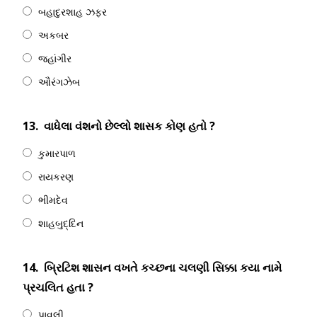
બહાદુરશાહ ઝફર
અકબર
જહાંગીર
ઔરંગઝેબ
13.
વાધેલા વંશનો છેલ્લો શાસક કોણ હતો ?
કુમારપાળ
રાયકરણ
ભીમદેવ
શાહબુદ્દિન
14.
બ્રિટિશ શાસન વખતે કચ્છના ચલણી સિક્કા કયા નામે
પ્રચલિત હતા ?
પાવલી