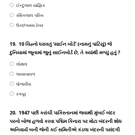
ઈન્દુલાલ યાજ્ઞિક
રસિકલાલ પરિખ
ઉચ્છંગરાય ઢેબર
19.
10 ચિહ્‍નો ધરાવતું ‘સાઈન બોર્ડ’ (નામનું પાટિયું) જે
દુનિયામાં જૂનામાં જુનું સાઈનબોર્ડ છે, તે ક્યાંથી મળ્યું હતું ?
લોથલ
લાખાબાવળ
ધોળાવીરા
રંગપૂર
20.
1947 પછી કરાંચી પાકિસ્તાનમાં જવાથી મુંબઈ બંદર
પરનો બોજ હળવો કરવા પશ્ચિમ કિનારા પર મોટા બંદરની શોધ
અનિવાર્ય બની જેની કઈ સમિતીએ કંડલા બંદરની પસંદગી