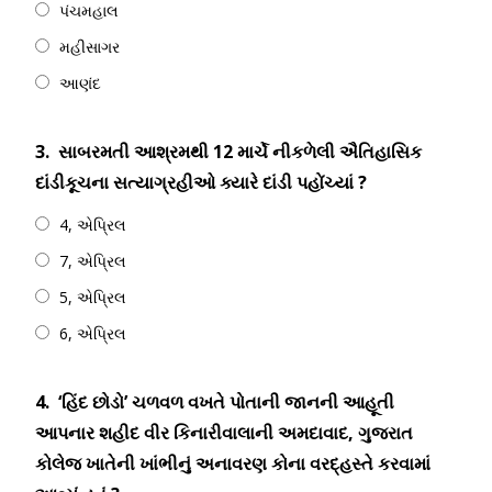
પંચમહાલ
મહીસાગર
આણંદ
3.
સાબરમતી આશ્રમથી 12 માર્ચે નીકળેલી ઐતિહાસિક
દાંડીકૂચના સત્યાગ્રહીઓ ક્યારે દાંડી પહોંચ્યાં ?
4, એપ્રિલ
7, એપ્રિલ
5, એપ્રિલ
6, એપ્રિલ
4.
‘હિંદ છોડો’ ચળવળ વખતે પોતાની જાનની આહૂતી
આપનાર શહીદ વીર કિનારીવાલાની અમદાવાદ, ગુજરાત
કોલેજ ખાતેની ખાંભીનું અનાવરણ કોના વરદ્‍હસ્તે કરવામાં