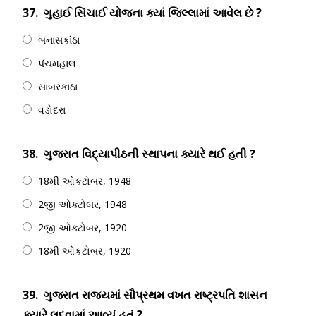
37.
ગુહાઈ સિંચાઈ યોજના ક્યાં જિલ્લામાં આવેલ છે ?
બનાસકાંઠા
પંચમહાલ
સાબરકાંઠા
વડોદરા
38.
ગુજરાત વિદ્યાપીઠની સ્થાપના ક્યારે થઈ હતી ?
18મી ઓકટોબર, 1948
2જી ઓક્ટોબર, 1948
2જી ઓક્ટોબર, 1920
18મી ઓકટોબર, 1920
39.
ગુજરાત રાજ્યમાં સૌપ્રથમ વખત રાષ્ટ્રપતિ શાસન
ક્યારે લદવામાં આવ્યું હતું ?