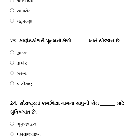
અમદાવાદ
ચાંપાનેર
મહેસાણા
23.
માણેકકોઠારી પૂનમનો મેળો _______ ખાતે યોજાય છે.
દ્વારકા
ડાકોર
ભરૂચ
પાલીતાણા
24.
સૌરાષ્ટ્રમાં કામળિયા નામના સાધુની કોમ _______ માટે
સુવિખ્યાત છે.
ભૂંગળવાદન
પખવાજવાદન