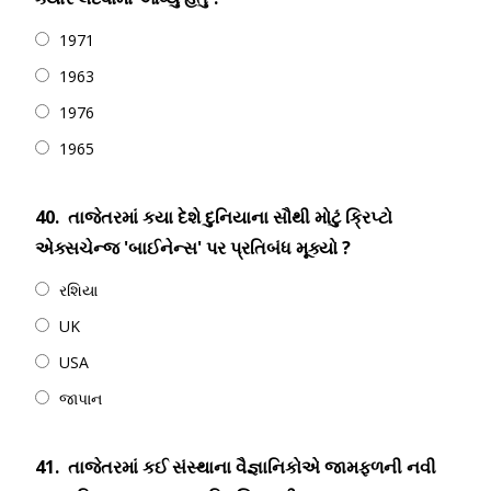
1971
1963
1976
1965
40.
તાજેતરમાં કયા દેશે દુનિયાના સૌથી મોટું ક્રિપ્ટો
એક્સચેન્જ 'બાઈનેન્સ' પર પ્રતિબંધ મૂક્યો ?
રશિયા
UK
USA
જાપાન
41.
તાજેતરમાં કઈ સંસ્થાના વૈજ્ઞાનિકોએ જામફળની નવી