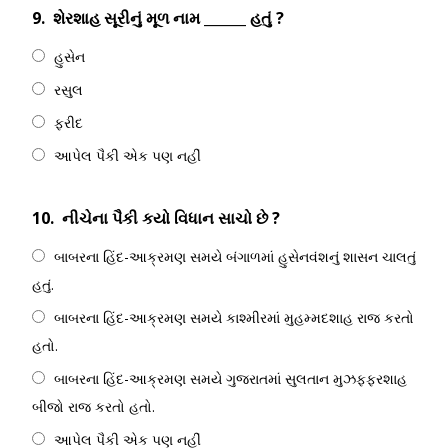
9.
શેરશાહ સૂરીનું મૂળ નામ ______ હતું ?
હુસેન
રસુલ
ફરીદ
આપેલ પૈકી એક પણ નહીં
10.
નીચેના પૈકી કયો વિધાન સાચો છે ?
બાબરના હિંદ-આક્રમણ સમયે બંગાળમાં હુસેનવંશનું શાસન ચાલતું
હતું.
બાબરના હિંદ-આક્રમણ સમયે કાશ્મીરમાં મુહમ્મદશાહ રાજ કરતો
હતો.
બાબરના હિંદ-આક્રમણ સમયે ગુજરાતમાં સુલતાન મુઝફ્ફરશાહ
બીજો રાજ કરતો હતો.
આપેલ પૈકી એક પણ નહીં