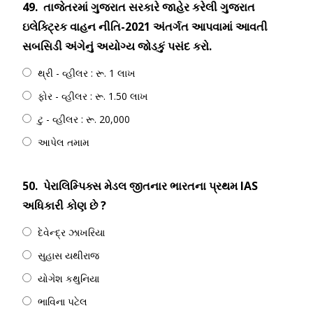
49.
તાજેતરમાં ગુજરાત સરકારે જાહેર કરેલી ગુજરાત
ઇલેક્ટ્રિક વાહન નીતિ-2021 અંતર્ગત આપવામાં આવતી
સબસિડી અંગેનું અયોગ્ય જોડકું પસંદ કરો.
થ્રી - વ્હીલર : રૂ. 1 લાખ
ફોર - વ્હીલર : રૂ. 1.50 લાખ
ટુ - વ્હીલર : રૂ. 20,000
આપેલ તમામ
50.
પેરાલિમ્પિક્સ મેડલ જીતનાર ભારતના પ્રથમ IAS
અધિકારી કોણ છે ?
દેવેન્દ્ર ઝાખરિયા
સુહાસ યથીરાજ
યોગેશ કથુનિયા
ભાવિના પટેલ