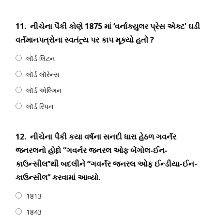
11.
નીચેના પૈકી કોણે 1875 માં ‘વર્નાક્યુલર પ્રેસ એક્ટ' ઘડી
વર્તમાનપત્રોના સ્વતંત્ર્ય પર કાપ મૂક્યો હતો ?
લૉર્ડ લિટન
લૉર્ડ લૉરેન્સ
લૉર્ડ એલ્ગિન
લૉર્ડ રિપન
12.
નીચેના પૈકી કયા વર્ષના સનદી ધારા હેઠળ ગવર્નર
જનરલનો હોદ્દો “ગવર્નર જનરલ ઓફ બેંગોલ-ઈન-
કાઉન્સીલ’’થી બદલીને “ગવર્નર જનરલ ઓફ ઈન્ડીયા-ઈન-
કાઉન્સીલ’’ કરવામાં આવ્યો.
1813
1843