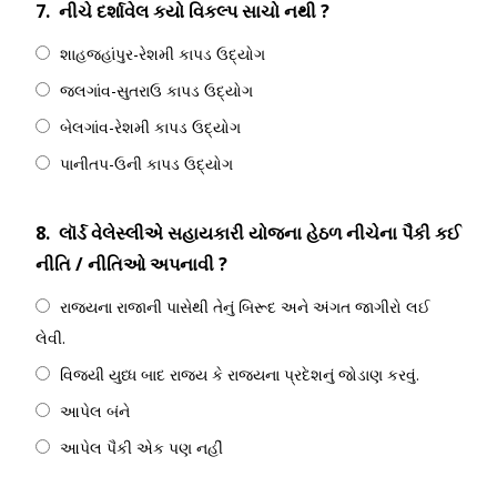
7.
નીચે દર્શાવેલ કયો વિકલ્પ સાચો નથી ?
શાહજહાંપુર-રેશમી કાપડ ઉદ્યોગ
જલગાંવ-સુતરાઉ કાપડ ઉદ્યોગ
બેલગાંવ-રેશમી કાપડ ઉદ્યોગ
પાનીતપ-ઉની કાપડ ઉદ્યોગ
8.
લૉર્ડ વેલેસ્લીએ સહાયકારી યોજના હેઠળ નીચેના પૈકી કઈ
નીતિ / નીતિઓ અપનાવી ?
રાજ્યના રાજાની પાસેથી તેનું બિરૂદ અને અંગત જાગીરો લઈ
લેવી.
વિજયી યુધ્ધ બાદ રાજ્ય કે રાજ્યના પ્રદેશનું જોડાણ કરવું.
આપેલ બંને
આપેલ પૈકી એક પણ નહીં