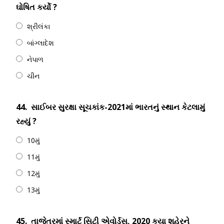
ઘોષિત કર્યો ?
શ્રીલંકા
બાંગ્લાદેશ
નેપાળ
ચીન
44.
સાઈબર સુરક્ષા સૂચકાંક-2021માં ભારતનું સ્થાન કેટલામું
રહ્યું ?
10મું
11મું
12મું
13મું
45.
તાજેતરમાં સ્માર્ટ સિટી એવોર્ડ્સ, 2020 કયા શહેરને