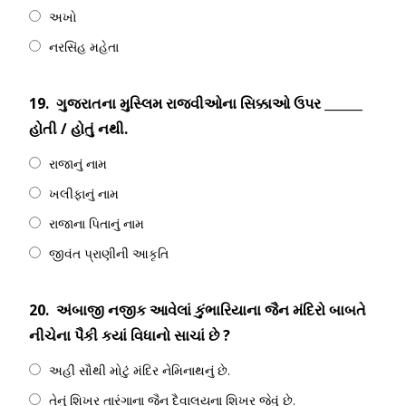
અખો
નરસિંહ મહેતા
19.
ગુજરાતના મુસ્લિમ રાજવીઓના સિક્કાઓ ઉપર ______
હોતી / હોતું નથી.
રાજાનું નામ
ખલીફાનું નામ
રાજાના પિતાનું નામ
જીવંત પ્રાણીની આકૃતિ
20.
અંબાજી નજીક આવેલાં કુંભારિયાના જૈન મંદિરો બાબતે
નીચેના પૈકી કયાં વિધાનો સાચાં છે ?
અહીં સૌથી મોટું મંદિર નેમિનાથનું છે.
તેનું શિખર તારંગાના જૈન દૈવાલયના શિખર જેવું છે.