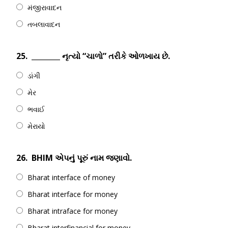
મંજીરાવાદન
તબલાવાદન
25.
________ નૃત્યો “ચાળો” તરીકે ઓળખાય છે.
ડાંગી
મેર
ભવાઈ
મેરાયો
26.
BHIM એપનું પૂરું નામ જણાવો.
Bharat interface of money
Bharat interface for money
Bharat intraface for money
Bharat interfinancial for money