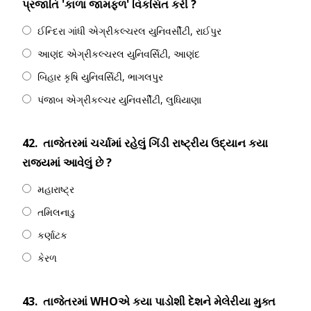
પ્રજાતિ 'કાળા જામફળ' વિકસિત કરી ?
ઈન્દિરા ગાંધી એગ્રીકલ્ચરલ યુનિવર્સીટી, રાઈપુર
આણંદ એગ્રીકલ્ચરલ યુનિવર્સિટી, આણંદ
બિહાર કૃષિ યુનિવર્સિટી, ભાગલપુર
પંજાબ એગ્રીકલ્ચર યુનિવર્સીટી, લુધિયાણા
42.
તાજેતરમાં ચર્ચામાં રહેલું ગિંડી રાષ્ટ્રીય ઉદ્યાન કયા
રાજ્યમાં આવેલું છે ?
મહારાષ્ટ્ર
તમિલનાડુ
કર્ણાટક
કેરળ
43.
તાજેતરમાં WHOએ કયા પાડોશી દેશને મેલેરીયા મુક્ત