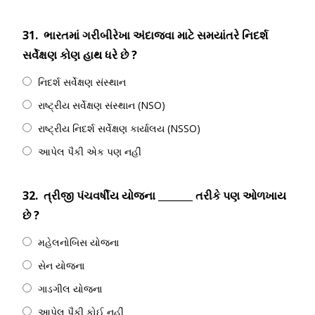
31.
ભારતમાં ગરીબીરેખા અંદાજવા માટે સમયાંતરે નિદર્શ
સર્વેક્ષણ કોણ હાથ ધરે છે ?
નિદર્શ સર્વેક્ષણ સંસ્થાન
રાષ્ટ્રીય સર્વેક્ષણ સંસ્થાન (NSO)
રાષ્ટ્રીય નિદર્શ સર્વેક્ષણ કાર્યાલય (NSSO)
આપેલ પૈકી એક પણ નહીં
32.
ત્રીજી પંચવર્ષીય યોજના _______ તરીકે પણ ઓળખાય
છે ?
મહેલનોબિસ યોજના
સેન યોજના
ગાડગીલ યોજના
આપેલ પૈકી કોઈ નહીં