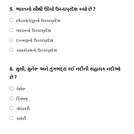
5.
ભારતનો સૌથી ઊંચો ઉચ્ચપ્રદેશ કયો છે ?
છોટાનાગપુરનો ઉચ્ચપ્રદેશ
લદાખનો ઉચ્ચપ્રદેશ
દખ્ખણનો ઉચ્ચપ્રદેશ
કારાકોરમનો ઉચ્ચપ્રદેશ
6.
મુસી, મુનેરૂ અને તુંગભદ્રા કઈ નદીની સહાયક નદીઓ
છે ?
પેન્નેરૂ
ક્રિષ્ના
ગોદાવરી
કાવેરી