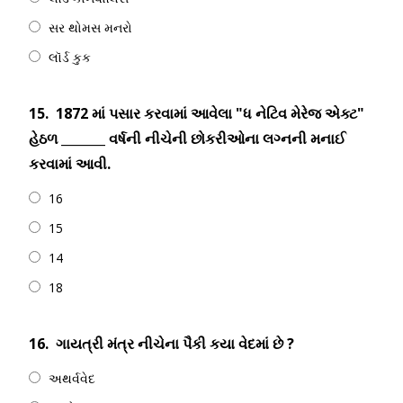
સર થોમસ મનરો
લૉર્ડ કુક
15.
1872 માં પસાર કરવામાં આવેલા "ધ નેટિવ મેરેજ એક્ટ"
હેઠળ _______ વર્ષની નીચેની છોકરીઓના લગ્નની મનાઈ
કરવામાં આવી.
16
15
14
18
16.
ગાયત્રી મંત્ર નીચેના પૈકી કયા વેદમાં છે ?
અથર્વવેદ