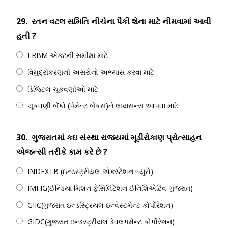
29.
રતન વટલ સમિતિ નીચેના પૈકી શેના માટે નીમવામાં આવી
હતી ?
FRBM એકટની સમીક્ષા માટે
વિમુદ્રીકરણની અસરોનો અભ્યાસ કરવા માટે
ડિજિટલ ચૂકવણીઓ માટે
ચૂકવણી બેંકો (પેમેન્ટ બેંકસ)ને લાયસન્સ આપવા માટે
30.
ગુજરાતમાં કઇ સંસ્થા રાજ્યમાં મૂડીરોકાણ પ્રોત્સાહન
એજન્સી તરીકે કામ કરે છે ?
INDEXTB (ઇન્ડસ્ટ્રીયલ એક્સ્ટેંશન બ્યુરો)
IMFIG(ઈન્ડિયા મિશન ફેસિલિટેશન ઈનિશિએટિવ-ગુજરાત)
GIIC(ગુજરાત ઇન્ડસ્ટ્રિયલ ઇન્વેસ્ટમેન્ટ કોર્પોરેશન)
GIDC(ગુજરાત ઇન્ડસ્ટ્રીયલ ડેવલપમેન્ટ કોર્પોરેશન)