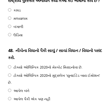
રાષ્ટ્રીય પુરસ્કાર એનાયત કર્યો તેઓ કઈ ભાષાના કવિ છે ?
કન્નડ
મલયાલમ
બંગાળી
ઉડિયા
48.
નીચેના વિધાનો પૈકી સાચું / સાચાં વિધાન / વિધાનો પસંદ
કરો.
ટોક્યો ઓલિમ્પિક 2020નો મેસ્કોટ મિરાઇનોવા છે.
ટોક્યો ઓલિમ્પિક 2020નો મુદ્રાલેખ 'યુનાઈટેડ બાય ઈમોશન’
છે.
આપેલ બંને
આપેલ પૈકી એક પણ નહીં