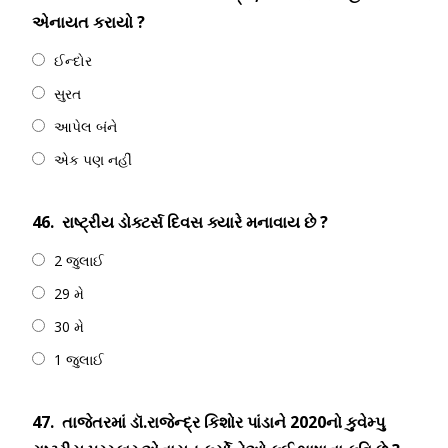
એનાયત કરાયો ?
ઈન્દોર
સુરત
આપેલ બંને
એક પણ નહીં
46.
રાષ્ટ્રીય ડોક્ટર્સ દિવસ ક્યારે મનાવાય છે ?
2 જુલાઈ
29 મે
30 મે
1 જુલાઈ
47.
તાજેતરમાં ડૉ.રાજેન્દ્ર કિશોર પાંડાને 2020નો કુવેમ્પુ