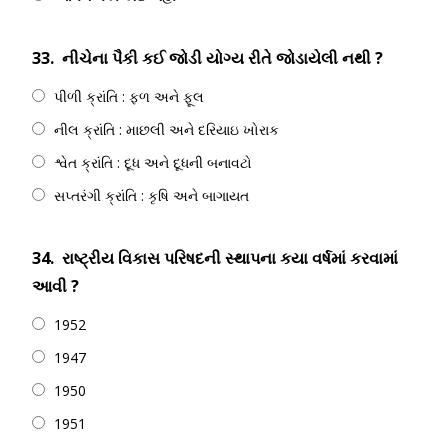
33.
નીચેના પૈકી કઈ જોડી યોગ્ય રીતે જોડાયેલી નથી ?
પીળી ક્રાંતિ : ફળ અને ફૂલ
નીલ ક્રાંતિ : માછલી અને દરિયાઇ ખોરાક
શ્વેત ક્રાંતિ : દૂધ અને દૂધની બનાવટો
સપ્તરંગી ક્રાંતિ : કૃષિ અને બાગાયત
34.
રાષ્ટ્રીય વિકાસ પરિષદની સ્થાપના કયા વર્ષમાં કરવામાં
આવી ?
1952
1947
1950
1951