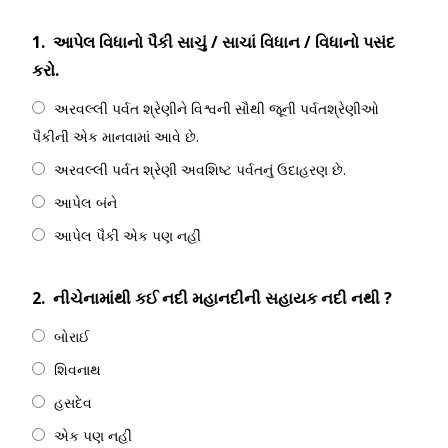
1.
આપેલ વિધાનો પૈકી સાચું / સાચાં વિધાન / વિધાનો પસંદ
કરો.
અરવલ્લી પર્વત શ્રેણીને વિશ્વની સૌથી જૂની પર્વતશ્રેણીઓ
પૈકીની એક માનવામાં આવે છે.
અરવલ્લી પર્વત શ્રેણી અવશિષ્ટ પર્વતનું ઉદાહરણ છે.
આપેલ બંને
આપેલ પૈકી એક પણ નહીં
2.
નીચેનામાંથી કઈ નદી મહાનદીની સહાયક નદી નથી ?
બોરાઈ
શિવનાથ
હસદેવ
એક પણ નહીં