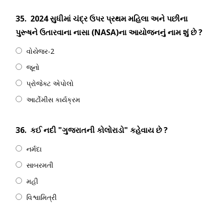
35.
2024 સુધીમાં ચંદ્ર ઉપર પ્રથમ મહિલા અને પછીના
પુરૂષને ઉતારવાના નાસા (NASA)ના આયોજનનું નામ શું છે ?
વોયેજર-2
જૂનો
પ્રોજેક્ટ એપોલો
આર્ટોમીસ કાર્યક્રમ
36.
કઈ નદી "ગુજરાતની કોલોરાડો" કહેવાય છે ?
નર્મદા
સાબરમતી
મહી
વિશ્વામિત્રી