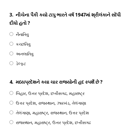
3.
નીચેના પૈકી કયો ટાપુ ભારતે વર્ષ 1947માં શ્રીલંકાને સોંપી
દીધો હતો ?
નૈનાતિવુ
કચ્છતિવુ
અનલાતિવુ
ડેલ્ફટ
4.
મધ્યપ્રદેશને કયા ચાર રાજ્યોની હદ સ્પર્શે છે ?
બિહાર, ઉત્તર પ્રદેશ, છત્તીસગઢ, મહારાષ્ટ્ર
ઉત્તર પ્રદેશ, રાજસ્થાન, ઝારખંડ, તેલંગાણા
તેલંગાણા, મહારાષ્ટ્ર, રાજસ્થાન, ઉત્તર પ્રદેશ
રાજસ્થાન, મહારાષ્ટ્ર, ઉત્તર પ્રદેશ, છત્તીસગઢ