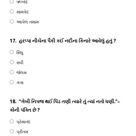
ઋગ્વેદ
સામવેદ
આપેલ તમામ
17.
હરપ્પા નીચેના પૈકી કઈ નદીના કિનારે આવેલું હતું ?
સિંધુ
રાવી
જેલમ
ગંગા
18.
“ગેબી નિપજ થઈ પિંડ તણી ત્યારે તું ત્યાં નતો ધણી.’’–
કોની પંક્તિ છે ?
પ્રેમાનંદ
પ્રીતમ