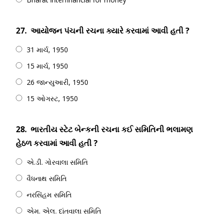
27.
આયોજન પંચની રચના ક્યારે કરવામાં આવી હતી ?
31 માર્ચ, 1950
15 માર્ચ, 1950
26 જાન્યુઆરી, 1950
15 ઓગસ્ટ, 1950
28.
ભારતીય સ્ટેટ બેન્કની રચના કઈ સમિતિની ભલામણ
હેઠળ કરવામાં આવી હતી ?
એ.ડી. ગોરવાલા સમિતિ
વૈધનાથ સમિતિ
નરસિંહમ સમિતિ
એમ. એલ. દાંતવાલા સમિતિ