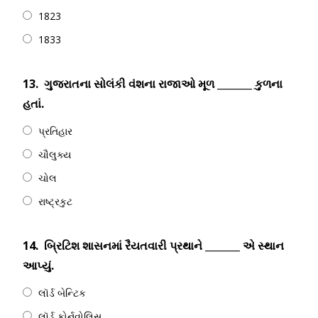
1823
1833
13.
ગુજરાતના સોલંકી વંશના રાજાઓ મૂળ _______ કુળના
હતાં.
પ્રતિહાર
ચૌલુક્ય
ચોલ
રાષ્ટ્રકુટ
14.
બ્રિટિશ શાસનમાં રૈયતવારી પ્રથાને _______ એ સ્થાન
આપ્યું.
લૉર્ડ બેન્ટિક
લૉર્ડ કોર્નવોલિસ