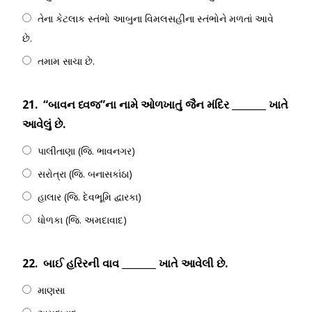
તેના કેટલાક સ્તંભો આબુના વિમલસહીના સ્તંભોને મળતાં આવે
છે.
તમામ સાચા છે.
21.
“બાવન ધ્વજ”ના નામે ઓળખાતું જૈન મંદિર _______ ખાતે
આવેલું છે.
પાલીતાણા (જિ. ભાવનગર)
સરોત્રા (જિ. બનાસકાંઠા)
હાલાર (જિ. દેવભૂમિ દ્વારકા)
ધોળકા (જિ. અમદાવાદ)
22.
બાઈ હરિરની વાવ _______ ખાતે આવેલી છે.
માણસા