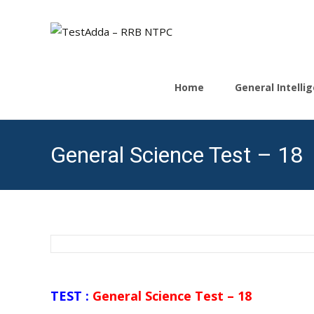
Skip
to
Home
General Intell
content
General Science Test – 18
TEST :
General Science Test – 18