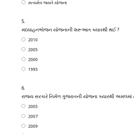
સત્યમેવ જયતે યોજના
5.
મધ્યાહનભોજન યોજનાની શરૂઆત ક્યારથી થઈ ?
2010
2005
2000
1995
6.
રાજ્ય સરકારે નિર્મળ ગુજરાતની યોજના ક્યારથી અમલમાં મ
2005
2007
2009