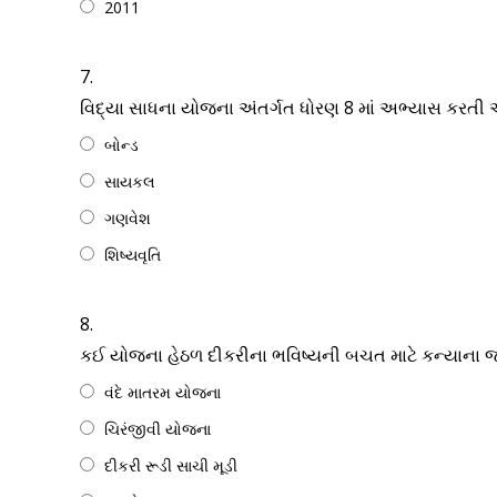
2011
7.
વિદ્યા સાધના યોજના અંતર્ગત ધોરણ 8 માં અભ્યાસ કરતી 
બોન્ડ
સાયકલ
ગણવેશ
શિષ્યવૃતિ
8.
કઈ યોજના હેઠળ દીકરીના ભવિષ્યની બચત માટે કન્યાના જન
વંદે માતરમ યોજના
ચિરંજીવી યોજના
દીકરી રૂડી સાચી મૂડી