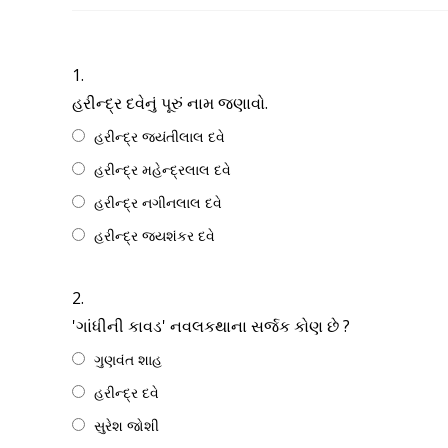
1.
હરીન્દ્ર દવેનું પૂરું નામ જણાવો.
હરીન્દ્ર જયંતીલાલ દવે
હરીન્દ્ર મહેન્દ્રલાલ દવે
હરીન્દ્ર નગીનલાલ દવે
હરીન્દ્ર જયશંકર દવે
2.
'ગાંધીની કાવડ' નવલકથાના સર્જક કોણ છે ?
ગુણવંત શાહ
હરીન્દ્ર દવે
સુરેશ જોશી