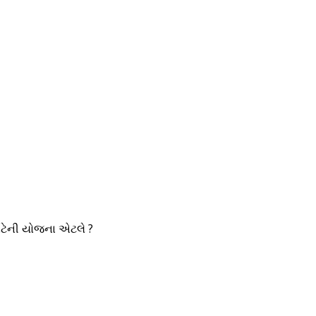
ાટેની યોજના એટલે ?