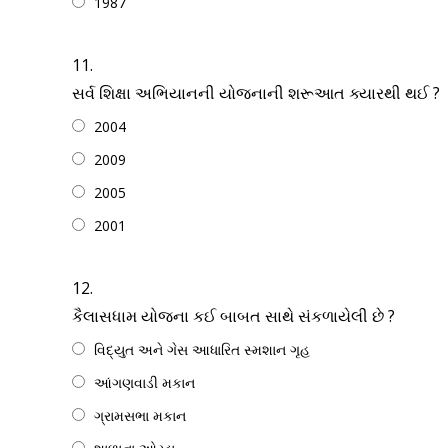
1987
11.
સર્વ શિક્ષા અભિયાનની યોજનાની શરૂઆત ક્યારથી થઈ ?
2004
2009
2005
2001
12.
કૈલાસધામ યોજના કઈ બાબત સાથે સંકળાયેલી છે ?
વિદ્યુત અને ગેસ આધારિત સ્મશાન ગૃહ
આંગણવાડી મકાન
ગ્રામસભા મકાન