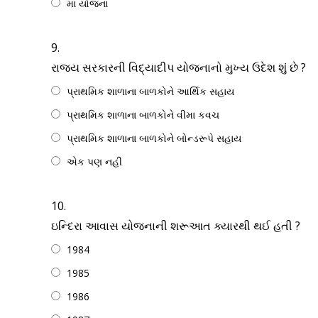
મા યોજના
9.
રાજ્ય સરકારની વિદ્યાદીપ યોજનાનો મુખ્ય ઉદેશ શું છે ?
પ્રાથમિક શાળાના બાળકોને આર્થિક સહાય
પ્રાથમિક શાળાના બાળકોને વીમા કવચ
પ્રાથમિક શાળાના બાળકોને બોન્ડરૂપે સહાય
એક પણ નહી
10.
ઇન્દિરા આવાસ યોજનાની શરૂઆત ક્યારથી થઈ હતી ?
1984
1985
1986