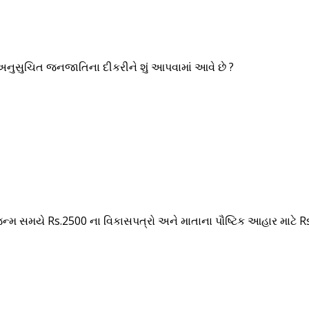
અનુસુચિત જનજાતિના દીકરીને શું આપવામાં આવે છે ?
્મ સમયે Rs.2500 ના વિકાસપત્રો અને માતાના પૌષ્ટિક આહાર માટે 