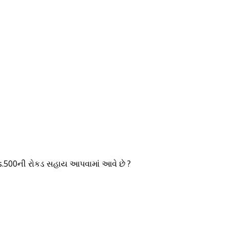
Rs.500ની રોકડ સહાય આપવામાં આવે છે ?