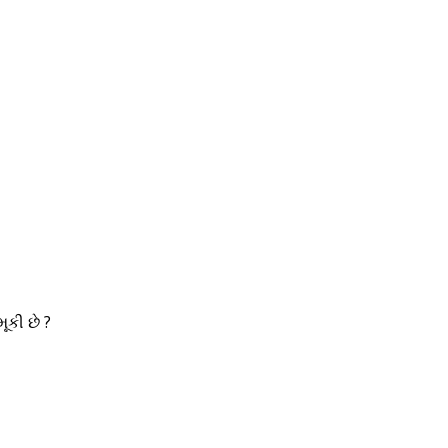
ૂકી છે ?