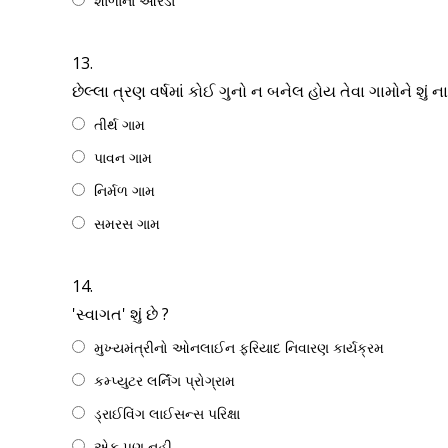
શાળાના ઓરડા
13.
છેલ્લા ત્રણ વર્ષમાં કોઈ ગુનો ન બનેલ હોય તેવા ગામોને શું
તીર્થ ગામ
પાવન ગામ
નિર્મળ ગામ
સમરસ ગામ
14.
'સ્વાગત' શું છે ?
મુખ્યમંત્રીનો ઓનલાઈન ફરિયાદ નિવારણ કાર્યક્રમ
કમ્પ્યુટર લર્નિંગ પ્રોગ્રામ
ડ્રાઈવિંગ લાઈસન્સ પરિક્ષા
એક પણ નહી