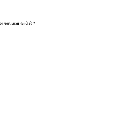
 નામ આપવામાં આવે છે ?