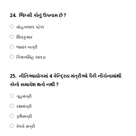
24.
જિપ્સી કોનું ઉપનામ છે ?
મોહનલાલ પટેલ
શિવકુમાર
જયંત ખત્રી
કિશનસિંહ ચાવડા
25.
નીતિઆયોગમાં 4 કેન્દ્રિય મંત્રીઓ પૈકી નીચેનામાંથી
કોનો સમાવેશ થતો નથી ?
ગૃહમંત્રી
રક્ષામંત્રી
કૃષિમંત્રી
રેલવે મંત્રી