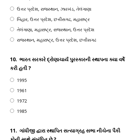
ઉત્તર પ્રદેશ, રાજસ્થાન, ઝારખંડ, તેલંગાણા
બિહાર, ઉત્તર પ્રદેશ, છત્તીસગઢ, મહારાષ્ટ્ર
તેલંગાણા, મહારાષ્ટ્ર, રાજસ્થાન, ઉત્તર પ્રદેશ
રાજસ્થાન, મહારાષ્ટ્ર, ઉત્તર પ્રદેશ, છત્તીસગઢ
10.
ભારત સરકારે દ્રોણાચાર્ય પુરસ્કારની સ્થાપના ક્યા વર્ષે
કરી હતી ?
1995
1961
1972
1985
11.
ગાંધીજી દ્વારા સ્થાપિત સત્યાગ્રહ સભા નીચેના પૈકી
કોની સાથે સંબંધિત છે ?