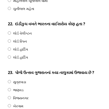
મોહનલાલ ચૂનીલાલ ધામી
ચુનીલાલ મહેતા
22.
દાંડીકુચ વખતે ભારતના વાઈસરોય કોણ હતા ?
લોર્ડ વેલીગ્ટન
લોર્ડ રિપન
લોર્ડ હાર્ડિગ
લોર્ડ હાર્ડિગ
23.
પોળો ઉત્સવ ગુજરાતનાં કયા તાલુકામાં ઉજવાય છે ?
સુત્રાપાડા
ભાણવડ
વિજયનગર
ખેરગામ