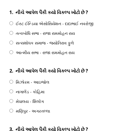
1.
નીચે આપેલ પૈકી કયો વિકલ્પ ખોટો છે ?
ઈસ્ટ ઈન્ડિયા એસોસિયેશન - દાદાભાઈ નવરોજી
તત્વબોધિ સભા - રાજા રામમોહન રાય
સત્યશોધક સમાજ - જ્યોતિરાવ ફુલે
આત્મીય સભા - રાજા રામમોહન રાય
2.
નીચે આપેલ પૈકી કયો વિકલ્પ ખોટો છે ?
મિઝોરમ - આઇજોલ
નાગાલેંડ - કોહિમા
મેઘાલય - શિલોંગ
મણિપુર - અગરતલ્લા
3.
નીચે આપેલ પૈકી કયો વિકલ્પ ખોટો છે ?