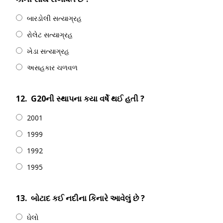
બારડોલી સત્યાગ્રહ
રોલેટ સત્યાગ્રહ
ખેડા સત્યાગ્રહ
અસહકાર ચળવળ
12.
G20ની સ્થાપના કયા વર્ષે થઈ હતી ?
2001
1999
1992
1995
13.
બોટાદ કઈ નદીના કિનારે આવેલું છે ?
ઘેલો