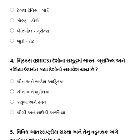
ટેબલ ટેનિસ - બોર્ડ
ગોલ્ફ - કોર્સ
બેઝબોલ - ગ્રીન્સ
જુડો - મેટ
4.
બ્રિકસ (BRICS) દેશોના સમુહમાં ભારત, બ્રાઝિલ અને
રશિયા ઉપરાંત ક્યા દેશોનો સમાવેશ થાય છે ?
ચીન અને સાઉથ આફ્રિકા
ચીન અને શ્રીલંકા
ક્યુબા અને સ્પેન
ચીલી અને સાઉદી અરેબિયા
5.
વિવિધ આંતરરાષ્ટ્રીય સંસ્થા અને તેનું વડુમથક અંગે