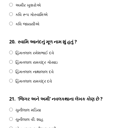
અમીર ખુશરોએ
કવિ રૂપ ગોસ્વામિએ
કવિ જાયસીએ
20.
સ્વામિ આનંદનું મૂળ નામ શું હતું ?
હિંમતલાલ રમેશભાઈ દવે
હિંમતલાલ રામચંદ્ર ગોસાઇ
હિંમતલાલ નાથાલાલ દવે
હિંમતલાલ રામચંદ્ર દવે
21.
‘જિગર અને અમી’ નવલકથાના લેખક કોણ છે ?
ચુનીલાલ મડિયા
ચુનીલાલ વી. શાહ