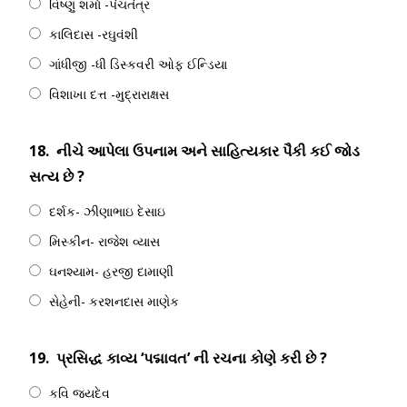
વિષ્ણુ શર્મા -પંચતંત્ર
કાલિદાસ -રઘુવંશી
ગાંધીજી -ધી ડિસ્કવરી ઓફ ઈન્ડિયા
વિશાખા દત્ત -મુદ્રારાક્ષસ
18.
નીચે આપેલા ઉપનામ અને સાહિત્યકાર પૈકી કઈ જોડ
સત્ય છે ?
દર્શક- ઝીણાભાઇ દેસાઇ
મિસ્કીન- રાજેશ વ્યાસ
ઘનશ્યામ- હરજી દામાણી
સેહેની- કરશનદાસ માણેક
19.
પ્રસિદ્ધ કાવ્ય ‘પદ્માવત’ ની રચના કોણે કરી છે ?
કવિ જયદેવ