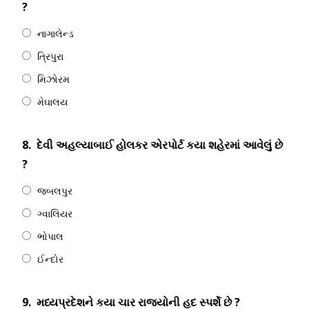
?
નાગાલેન્ડ
ત્રિપુરા
મિઝોરમ
મેઘાલય
8.
દેવી અહલ્યાબાઈ હોલકર એરપોર્ટ કયા શહેરમાં આવેલું છે
?
જબલપુર
ગ્વાલિયર
ભોપાલ
ઈન્દોર
9.
મધ્યપ્રદેશને કયા ચાર રાજ્યોની હદ સ્પર્શે છે ?