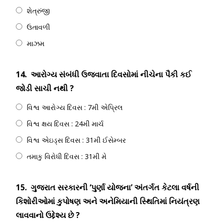
શેત્રુંજી
ઉતાવળી
માઝમ
14.
આરોગ્ય સંબંધી ઉજવાતા દિવસોમાં નીચેના પૈકી કઈ
જોડી સાચી નથી ?
વિશ્વ આરોગ્ય દિવસ : 7મી એપ્રિલ
વિશ્વ ક્ષય દિવસ : 24મી માર્ચ
વિશ્વ એઇડ્સ દિવસ : 31મી ઈસેમ્બર
તમાકુ વિરોધી દિવસ : 31મી મે
15.
ગુજરાત સરકારની ‘પુર્ણા યોજના’ અંતર્ગત કેટલા વર્ષની
કિશોરીઓમાં કુપોષણ અને અનેમિયાની સ્થિતિમાં નિયંત્રણ
લાવવાનો ઉદ્દેશ્ય છે ?