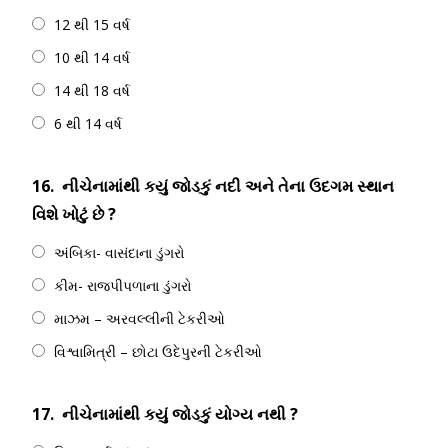
12 થી 15 વર્ષ
10 થી 14 વર્ષ
14 થી 18 વર્ષ
6 થી 14 વર્ષ
16.
નીચેનામાંથી કયું જોડકું નદી અને તેના ઉદગમ સ્થાન
વિશે ખોટું છે ?
અંબિકા- વાસંદાના ડુંગરો
કીમ- રાજપીપળાના ડુંગરો
માઝમ – અરવલ્લીની ટેકરીઓ
વિશ્વામિત્રી – છોટા ઉદેપુરની ટેકરીઓ
17.
નીચેનામાંથી કયું જોડકું યોગ્ય નથી ?