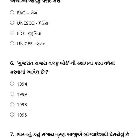
અયોગ્ય જોડકું પસંદ કરો.
FAO – રોમ
UNESCO - પેરિસ
ILO - જીનિવા
UNICEF - લંડન
6.
'ગુજરાત રાજ્ય વકફ બોર્ડ' ની સ્થાપના કયા વર્ષમાં
કરવામાં આવેલ છે ?
1994
1999
1998
1996
7.
ભારતનું કયું રાજ્ય ત્રણ બાજુએ બાંગ્લાદેશથી ઘેરાયેલું છે