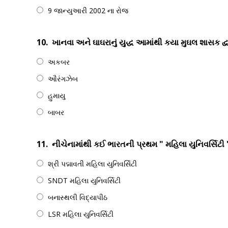
9 જાન્યુઆરી 2002 ના રોજ
10.
ખાનવા અને ઘાઘરાનું યુદ્ધ આમાંથી કયા મુઘલ શાસક દ્વાર
અકબર
ઔરંગઝેબ
હુમાયુ
બાબર
11.
નીચેનામાંથી કઈ ભારતની પ્રથમ " મહિલા યુનિવર્સિટી "
શ્રી પદ્માવતી મહિલા યુનિવર્સિટી
SNDT મહિલા યુનિવર્સિટી
બનાસ્થલી વિદ્યાપીઠ
LSR મહિલા યુનિવર્સિટી