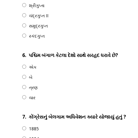
શ્રીગુપ્તા
ચંદ્રગુપ્ત II
સમુદ્રગુપ્ત
સ્કંદગુપ્ત
6.
પશ્ચિમ બંગાળ કેટલા દેશો સાથે સરહદ ધરાવે છે?
એક
બે
ત્રણ
ચાર
7.
કોંગ્રેસનું બેલગામ અધિવેશન ક્યારે યોજાયું હતું ?
1885