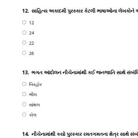
12.
સાહિત્ય અકાદમી પુરસ્કાર કેટલી ભાષાઓના લેખકોને 
12
24
22
26
13.
ભગત આંદોલન નીચેનામાંથી કઈ જનજાતિ સાથે સંબંધિ
બિરહોર
ભીલ
સાંથલ
કોલ
14.
નીચેનામાંથી કયો પુરસ્કાર રમતગમતના ક્ષેત્ર સાથે સં