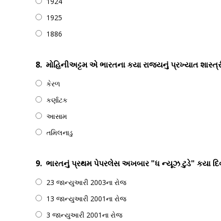
1924
1925
1886
8.
મોહિનીઅટ્ટમ એ ભારતના કયા રાજ્યનું પ્રખ્યાત શાસ્ત્ર
કેરળ
કર્ણાટક
આસામ
તમિલનાડુ
9.
ભારતનું પ્રથમ પેપરલેસ અખબાર "ધ ન્યૂઝ ટુડે" કયા દિવસ
23 જાન્યુઆરી 2003ના રોજ
13 જાન્યુઆરી 2001ના રોજ
3 જાન્યુઆરી 2001ના રોજ