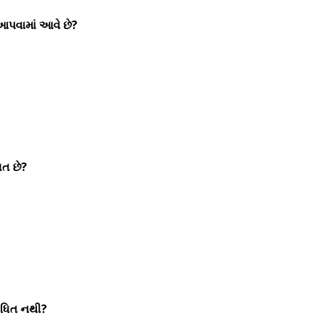
આપવામાં આવે છે?
ત છે?
બંધિત નથી?