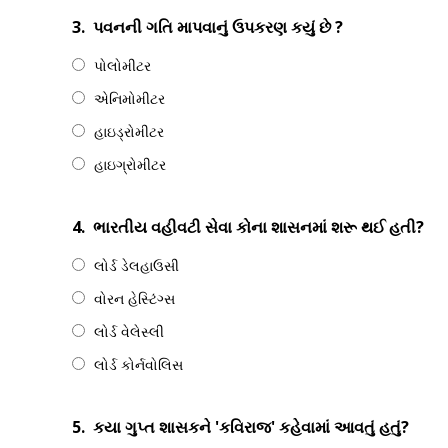
3.
પવનની ગતિ માપવાનું ઉપકરણ કયું છે ?
પોલોમીટર
એનિમોમીટર
હાઇડ્રોમીટર
હાઇગ્રોમીટર
4.
ભારતીય વહીવટી સેવા કોના શાસનમાં શરૂ થઈ હતી?
લોર્ડ ડેલહાઉસી
વોરન હેસ્ટિંગ્સ
લોર્ડ વેલેસ્લી
લોર્ડ કોર્નવોલિસ
5.
કયા ગુપ્ત શાસકને 'કવિરાજ' કહેવામાં આવતું હતું?