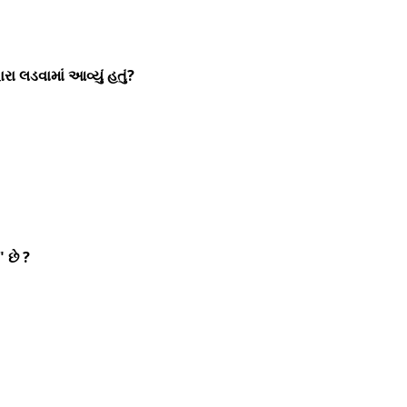
ા લડવામાં આવ્યું હતું?
 છે ?