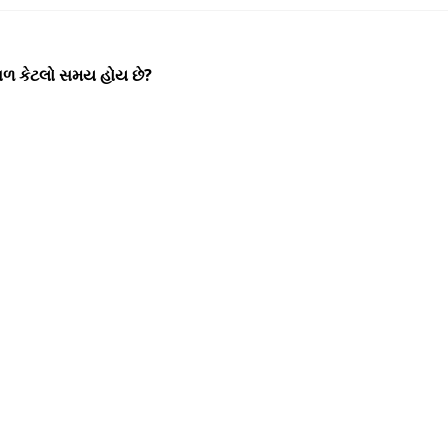
કાળ કેટલો સમય હોય છે?