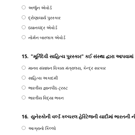
અર્જુન એવોર્ડ
દ્રોણાચાર્ય પુરસ્કાર
ધ્યાનચંદ્ર એવોર્ડ
નોર્મન બારલાગ એવોર્ડ
15.
"મૂર્તિદેવી સાહિત્ય પુરસ્કાર" કઈ સંસ્થા દ્વારા આપવામા
માનવ સંસાધન વિકાસ મંત્રાલય, કેન્દ્ર સરકાર
સાહિત્ય અકાદમી
ભારતીય જ્ઞાનપીઠ ટ્રસ્ટ
ભારતીય વિદ્યા ભવન
16.
યુનેસ્કોની વર્લ્ડ કલ્ચરલ હેરિટેજની યાદીમાં ભારતની 
આગ્રાનો કિલ્લો