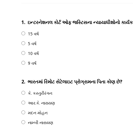
1.
ઇન્ટરનેશનલ કોર્ટ ઓફ જસ્ટિસના ન્યાયાધીશોનો કાર્ય
15 વર્ષ
5 વર્ષ
10 વર્ષ
9 વર્ષ
2.
ભારતમાં રિમોટ સેટેલાઇટ પ્રોગ્રામના પિતા કોણ છે?
કે. કસ્તુરીરંગન
આર.કે. નારાયણ
મદન મોહન
નામ્બી નારાયણ