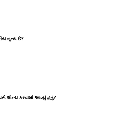
ીય નૃત્ય છે?
ે લોન્ચ કરવામાં આવ્યું હતું?