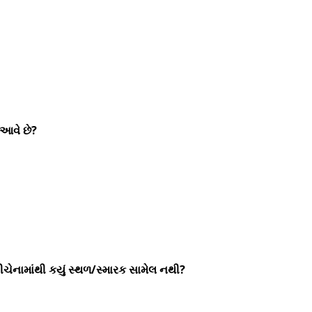
ં આવે છે?
નીચેનામાંથી કયું સ્થળ/સ્મારક સામેલ નથી?