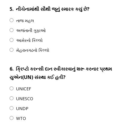
5.
નીચેનામાંથી સૌથી જૂનું સ્મારક કયું છે?
તાજ મહલ
અજંતાની ગુફાઓ
આમેરનો કિલ્લો
મેહરાનગઢનો કિલ્લો
6.
ક્રિપ્ટો કરન્સી દાન સ્વીકારવાનું શરૂ કરનાર પ્રથમ
યુએન(UN) સંસ્થા કઈ હતી?
UNICEF
UNESCO
UNDP
WTO