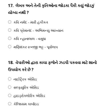
17.
લેખક અને તેની કૃતિઓના જોડકા પૈકી કયું જોડકું
યોગ્ય નથી ?
કવિ નર્મદ - મારી હકીકત
કવિ પ્રેમાનંદ - અભિમન્યુ આખ્યાન
કવિ ન્હાનાલાલ - વસુધા
મણિશંકર રત્નજી ભટ્ટ - પૂર્વાલાપ
18.
વેપારીઓ દ્વારા કાચા ફળોને ઝડપી પકવવા માટે શાનો
ઉપયોગ કરે છે ?
નાઈટ્રિક એસિડ
સલ્ફ્યુરિક એસિડ
હાઇડ્રોક્લોરિક એસિડ
કેલ્શિયમ કાર્બાઇડ