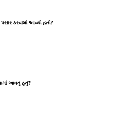
A) પસાર કરવામાં આવ્યો હતો?
માં આવતું હતું?