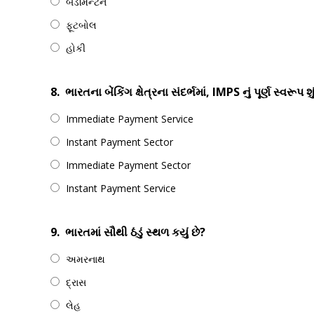
બેડમિન્ટન
ફૂટબોલ
હોકી
8.
ભારતના બેંકિંગ ક્ષેત્રના સંદર્ભમાં, IMPS નું પૂર્ણ સ્વરૂપ શુ
Immediate Payment Service
Instant Payment Sector
Immediate Payment Sector
Instant Payment Service
9.
ભારતમાં સૌથી ઠંડું સ્થળ કયું છે?
અમરનાથ
દ્રાસ
લેહ