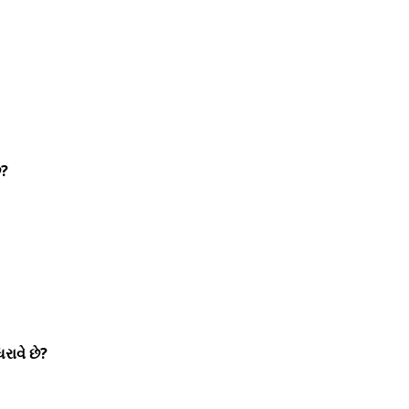
ે?
રાવે છે?