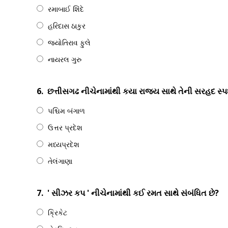
રમાબાઈ શિંદે
હરિદાસ ઠાકુર
જ્યોતિરાવ ફુલે
નાયરલ ગુરુ
6.
છત્તીસગઢ નીચેનામાંથી કયા રાજ્ય સાથે તેની સરહદ સ્પર
પશ્ચિમ બંગાળ
ઉત્તર પ્રદેશ
મધ્યપ્રદેશ
તેલંગાણા
7.
' સીઝર કપ ' નીચેનામાંથી કઈ રમત સાથે સંબંધિત છે?
ક્રિકેટ