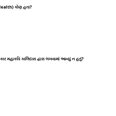
 Health) કોણ હતા?
ાર મહાકવિ કાલિદાસ દ્વારા લખવામાં આવ્યું ન હતું?