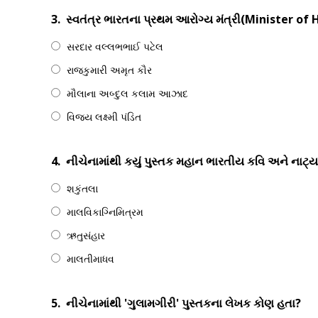
3.
સ્વતંત્ર ભારતના પ્રથમ આરોગ્ય મંત્રી(Minister of
સરદાર વલ્લભભાઈ પટેલ
રાજકુમારી અમૃત કૌર
મૌલાના અબ્દુલ કલામ આઝાદ
વિજય લક્ષ્મી પંડિત
4.
નીચેનામાંથી કયું પુસ્તક મહાન ભારતીય કવિ અને નાટ્યક
શકુંતલા
માલવિકાગ્નિમિત્રમ
ઋતુસંહાર
માલતીમાધવ
5.
નીચેનામાંથી 'ગુલામગીરી' પુસ્તકના લેખક કોણ હતા?