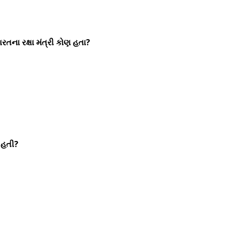
રતના રક્ષા મંત્રી કોણ હતા?
ઈ હતી?