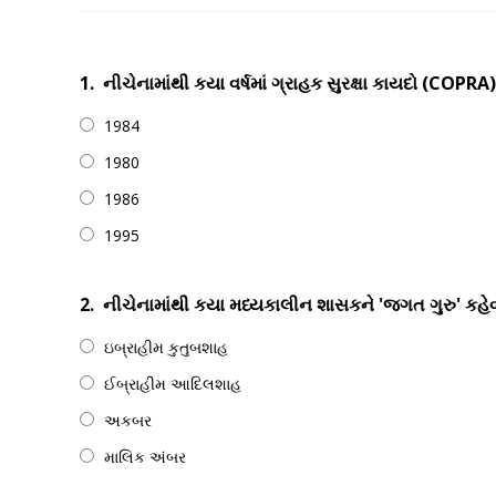
1.
નીચેનામાંથી કયા વર્ષમાં ગ્રાહક સુરક્ષા કાયદો (COPR
1984
1980
1986
1995
2.
નીચેનામાંથી કયા મધ્યકાલીન શાસકને 'જગત ગુરુ' કહેવા
ઇબ્રાહીમ કુતુબશાહ
ઈબ્રાહીમ આદિલશાહ
અકબર
માલિક અંબર