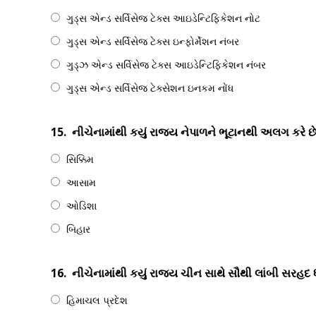
ગુડ્સ એન્ડ સર્વિસેજ ટેક્સ આઇડેન્ટિફિકેશન નોટ
ગુડ્સ એન્ડ સર્વિસેજ ટેક્સ ઇન્ફોર્મેશન નંબર
ગુડ્ઝ એન્ડ સર્વિસેજ ટેક્સ આઇડેન્ટિફિકેશન નંબર
ગુડ્સ એન્ડ સર્વિસેજ ટેક્સેશન ઇનકમ નોંધ
15.
નીચેનામાંથી કયું રાજ્ય નેપાળને ભૂટાનથી અલગ કરે છ
સિક્કિમ
આસામ
ઓડિશા
બિહાર
16.
નીચેનામાંથી કયું રાજ્ય ચીન સાથે સૌથી લાંબી સરહદ ધ
હિમાચલ પ્રદેશ