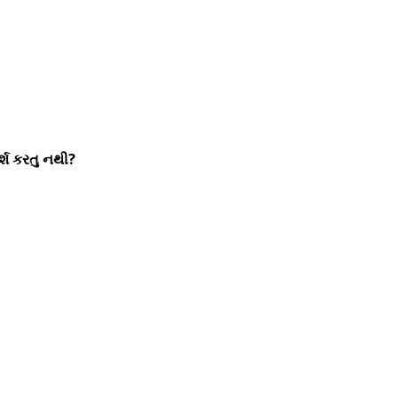
્શ કરતુ નથી?