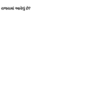
રાજ્યમાં આવેલું છે?