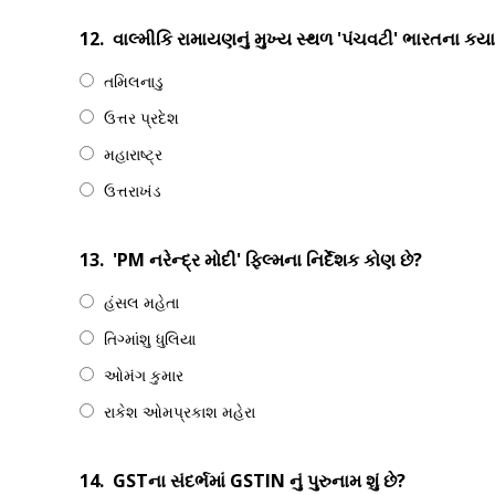
12.
વાલ્મીકિ રામાયણનું મુખ્ય સ્થળ 'પંચવટી' ભારતના કયા 
તમિલનાડુ
ઉત્તર પ્રદેશ
મહારાષ્ટ્ર
ઉત્તરાખંડ
13.
'PM નરેન્દ્ર મોદી' ફિલ્મના નિર્દેશક કોણ છે?
હંસલ મહેતા
તિગ્માંશુ ધુલિયા
ઓમંગ કુમાર
રાકેશ ઓમપ્રકાશ મહેરા
14.
GSTના સંદર્ભમાં GSTIN નું પુરુનામ શું છે?