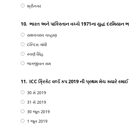
શ્રીનગર
10.
ભારત અને પાકિસ્તાન વચ્ચે 1971ના યુદ્ધ દરમિયાન ભા
યશવંતરાવ ચવ્હાણ
ઈન્દિરા ગાંધી
સ્વર્ણ સિંહ
જગજીવન રામ
11.
ICC ક્રિકેટ વર્લ્ડ કપ 2019 ની પ્રથમ મેચ ક્યારે રમા
30 મે 2019
31 મે 2019
30 જૂન 2019
1 જૂન 2019