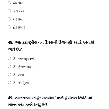
બેંગ્લોર
કલકત્તા
મદ્રાસ
હેદરાબાદ
48.
આંતરરાષ્ટ્રીય વન દિવસની ઉજવણી ક્યારે કરવામાં
આવે છે.?
21 જાન્યુઆરી
21 ફેબ્રુઆરી
21 માર્ચ
21 એપ્રિલ
49.
તાજેતરમાં જાહેર કરાયેલ ' વર્લ્ડ હેપીનેસ રિપોર્ટ' માં
ભારત કયા ક્રમે રહ્યું છે ?