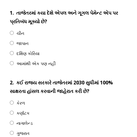
1.
તાજેતરમાં કયા દેશે એપલ અને ગૂગલ પેમેન્ટ એપ પર
પ્રતિબંધ મૂક્યો છે?
ચીન
જાપાન
દક્ષિણ કોરિયા
આમાંથી એક પણ નહીં
2.
કઈ રાજ્ય સરકારે તાજેતરમાં 2030 સુધીમાં 100%
સાક્ષરતા હાંસલ કરવાની જાહેરાત કરી છે?
કેરળ
કર્ણાટક
નાગાલેન્ડ
ગુજરાત