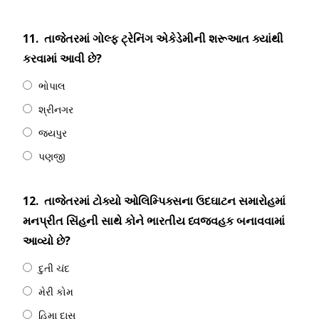
11.
તાજેતરમાં ગોલ્ફ ટ્રેનિંગ એકેડેમીની શરૂઆત ક્યાંથી
કરવામાં આવી છે?
ભોપાલ
શ્રીનગર
જયપુર
પણજી
12.
તાજેતરમાં ટોક્યો ઓલિમ્પિક્સના ઉદઘાટન સમારોહમાં
મનપ્રીત સિંહની સાથે કોને ભારતીય ધ્વજવહક બનાવવામાં
આવ્યો છે?
દુતી ચંદ
મેરી કોમ
હિમા દાસ