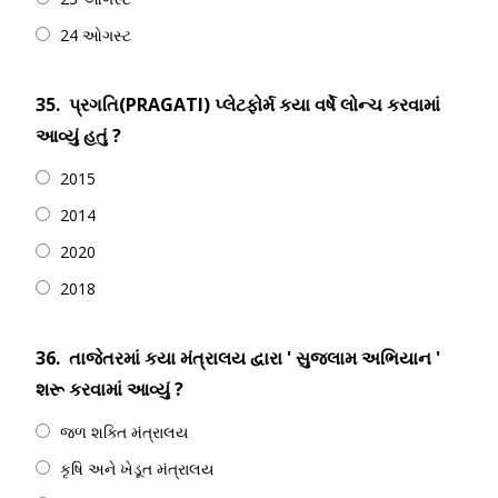
24 ઓગસ્ટ
35.
પ્રગતિ(PRAGATI) પ્લેટફોર્મ કયા વર્ષે લોન્ચ કરવામાં
આવ્યું હતું ?
2015
2014
2020
2018
36.
તાજેતરમાં કયા મંત્રાલય દ્વારા ' સુજલામ અભિયાન '
શરૂ કરવામાં આવ્યું ?
જળ શક્તિ મંત્રાલય
કૃષિ અને ખેડૂત મંત્રાલય