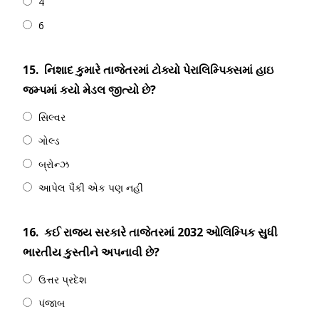
4
6
15.
નિશાદ કુમારે તાજેતરમાં ટોક્યો પેરાલિમ્પિક્સમાં હાઇ
જમ્પમાં કયો મેડલ જીત્યો છે?
સિલ્વર
ગોલ્ડ
બ્રોન્ઝ
આપેલ પૈકી એક પણ નહીં
16.
કઈ રાજ્ય સરકારે તાજેતરમાં 2032 ઓલિમ્પિક સુધી
ભારતીય કુસ્તીને અપનાવી છે?
ઉત્તર પ્રદેશ
પંજાબ