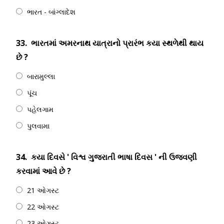
ભારત - બાંગ્લાદેશ
33.
ભારતમાં અમરનાથ યાત્રાનો પ્રારંભ કયા સ્થળેથી થાય
છે ?
બારામુલ્લા
પૂંચ
પહેલગામ
પુલવામા
34.
કયા દિવસે ' વિશ્વ ગુજરાતી ભાષા દિવસ ' ની ઉજવણી
કરવામાં આવે છે ?
21 ઓગસ્ટ
22 ઓગસ્ટ
23 ઓગસ્ટ