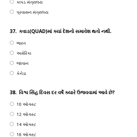
કાપડ મંત્રાલય
પ્રવાસન મંત્રાલય
37.
કવાડ(QUAD)માં ક્યાં દેશનો સમાવેશ થતો નથી.
ભારત
અમેરિકા
જાપાન
કેનેડા
38.
વિશ્વ સિંહ દિવસ દર વર્ષે ક્યારે ઉજવવામાં આવે છે?
10 ઓગસ્ટ
12 ઓગસ્ટ
14 ઓગસ્ટ
16 ઓગસ્ટ