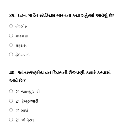
39.
ઇડન ગાર્ડન સ્ટેડિયમ ભારતના ક્યા શહેરમાં આવેલું છે?
બેંગ્લોર
કલકત્તા
મદ્રાસ
હેદરાબાદ
40.
આંતરરાષ્ટ્રીય વન દિવસની ઉજવણી ક્યારે કરવામાં
આવે છે.?
21 જાન્યુઆરી
21 ફેબ્રુઆરી
21 માર્ચ
21 એપ્રિલ