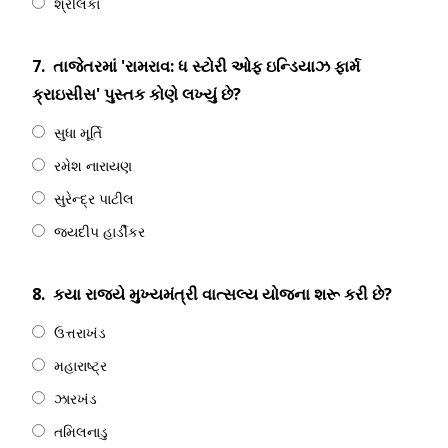
શ્રીલંકા
7.
તાજેતરમાં 'રામરાવ: ધ સ્ટોરી ઓફ ઇન્ડિયાઝ ફાર્મ
ક્રાઇસીસ' પુસ્તક કોણે લખ્યું છે?
સુધા મૂર્તિ
રમેશ નારાયણ
સુરેન્દ્ર પાટીલ
જયદીપ હાર્ડીકર
8.
કયા રાજ્યે મુખ્યમંત્રી વાત્સલ્ય યોજના શરૂ કરી છે?
ઉત્તરાખંડ
મહારાષ્ટ્ર
ઝારખંડ
તમિલનાડુ