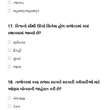
ઝારખંડ
મહારાષ્ટ્રમહારાષ્ટ્ર
17.
વિશ્વનો સૌથી ઊંચો સિનેમા હોલ તાજેતરમાં ક્યાં
સ્થાપવામાં આવ્યો છે?
શ્રીનગર
દિલ્હી
મુંબઈ
લદ્દાખ
18.
તાજેતરમાં કયા રાજ્ય સરકારે સરકારી કર્મચારીઓ માટે
ઓણમ બોનસની જાહેરાત કરી છે?
તેલંગાણા
કેરળ