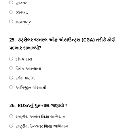
ગુજરાત
ઝારખંડ
મહારાષ્ટ્ર
25.
કંટ્રોલર જનરલ ઓફ એકાઉન્ટ્સ (CGA) તરીકે કોણે
પદભાર સંભાળ્યો?
દીપક દાસ
વિવેક આસ્થાના
રમેશ પાટીલ
અભિજીત ગોસ્વામી
26.
RUSAનું પુરૂનામ જણાવો ?
રાષ્ટ્રીય અર્બન શિક્ષા અભિયાન
રાષ્ટ્રીય ઉચ્ચતર શિક્ષા અભિયાન