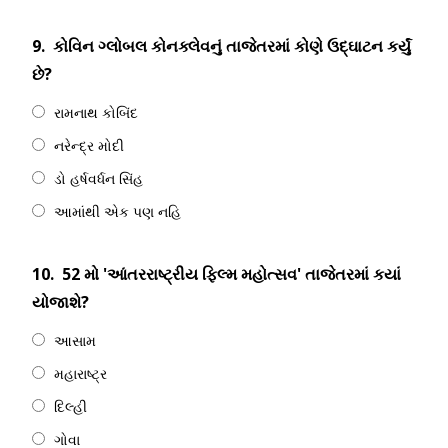
9.
કોવિન ગ્લોબલ કોનક્લેવનું તાજેતરમાં કોણે ઉદ્ઘાટન કર્યું
છે?
રામનાથ કોબિંદ
નરેન્દ્ર મોદી
ડો હર્ષવર્ધન સિંહ
આમાંથી એક પણ નહિ
10.
52 મો 'આંતરરાષ્ટ્રીય ફિલ્મ મહોત્સવ' તાજેતરમાં કયાં
યોજાશે?
આસામ
મહારાષ્ટ્ર
દિલ્હી
ગોવા