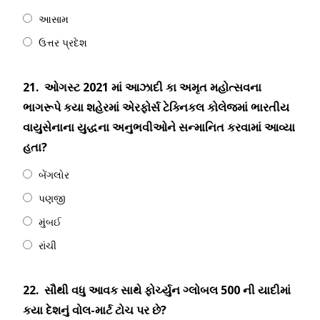
આસામ
ઉત્તર પ્રદેશ
21.
ઓગસ્ટ 2021 માં આઝાદી કા અમૃત મહોત્સવના
ભાગરૂપે કયા શહેરમાં એરફોર્સ ટેક્નિકલ કોલેજમાં ભારતીય
વાયુસેનાના યુદ્ધના અનુભવીઓને સન્માનિત કરવામાં આવ્યા
હતા?
બેંગલોર
પણજી
મુંબઈ
રાંચી
22.
સૌથી વધુ આવક સાથે ફોર્ચ્યુન ગ્લોબલ 500 ની યાદીમાં
કયા દેશનું વોલ-માર્ટ ટોચ પર છે?