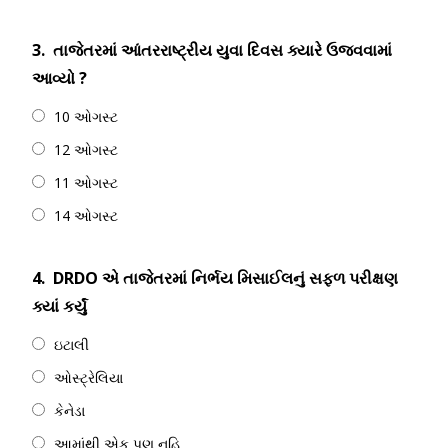
3.
તાજેતરમાં આંતરરાષ્ટ્રીય યુવા દિવસ ક્યારે ઉજવવામાં
આવ્યો ?
10 ઓગસ્ટ
12 ઓગસ્ટ
11 ઓગસ્ટ
14 ઓગસ્ટ
4.
DRDO એ તાજેતરમાં નિર્ભય મિસાઈલનું સફળ પરીક્ષણ
ક્યાં કર્યું
ઇટાલી
ઓસ્ટ્રેલિયા
કેનેડા
આમાંથી એક પણ નહિ