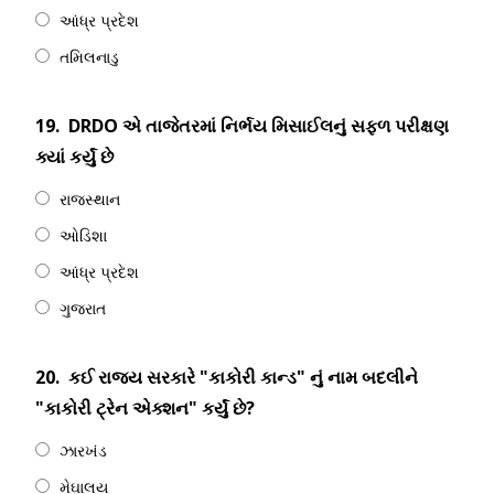
આંધ્ર પ્રદેશ
તમિલનાડુ
19.
DRDO એ તાજેતરમાં નિર્ભય મિસાઈલનું સફળ પરીક્ષણ
ક્યાં કર્યું છે
રાજસ્થાન
ઓડિશા
આંધ્ર પ્રદેશ
ગુજરાત
20.
કઈ રાજ્ય સરકારે "કાકોરી કાન્ડ" નું નામ બદલીને
"કાકોરી ટ્રેન એક્શન" કર્યું છે?
ઝારખંડ
મેઘાલય