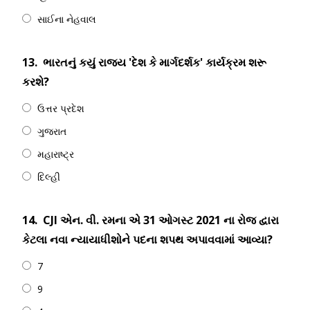
સાઈના નેહવાલ
13.
ભારતનું કયું રાજ્ય 'દેશ કે માર્ગદર્શક' કાર્યક્રમ શરૂ
કરશે?
ઉત્તર પ્રદેશ
ગુજરાત
મહારાષ્ટ્ર
દિલ્હી
14.
CJI એન. વી. રમના એ 31 ઓગસ્ટ 2021 ના ​​રોજ દ્વારા
કેટલા નવા ન્યાયાધીશોને પદના શપથ અપાવવામાં આવ્યા?
7
9