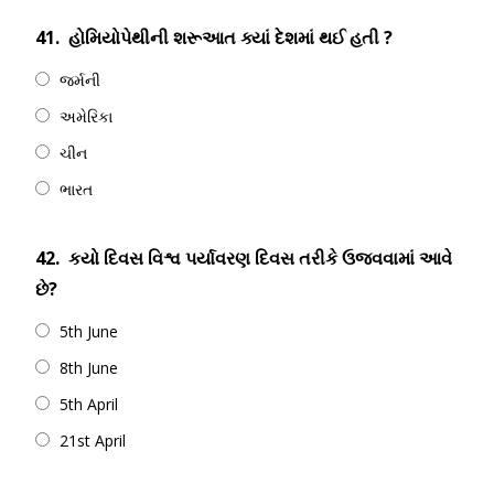
41.
હોમિયોપેથીની શરૂઆત ક્યાં દેશમાં થઈ હતી ?
જર્મની
અમેરિકા
ચીન
ભારત
42.
કયો દિવસ વિશ્વ પર્યાવરણ દિવસ તરીકે ઉજવવામાં આવે
છે?
5th June
8th June
5th April
21st April