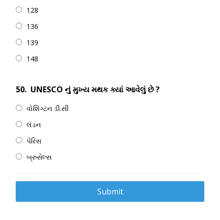
128
136
139
148
50.
UNESCO નું મુખ્ય મથક ક્યાં આવેલું છે ?
વોશિંગ્ટન ડી.સી
લંડન
પેરિસ
બ્રુસેલ્સ