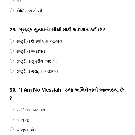
રોમ
વોશિંગ્ટન ડી.સી
29.
ગ્રાહક સુરક્ષાની સૌથી મોટી અદાલત કઈ છે ?
રાષ્ટ્રીય ઉપભોકતા આયોગ
રાષ્ટ્રીય અદાલત
રાષ્ટ્રીય સુપ્રીમ અદાલત
રાષ્ટ્રીય ગ્રાહક અદાલત
30.
' I Am No Messiah ' કયા અભિનેતાની આત્મકથા છે
?
અમિતાભ બચ્ચન
સોનૂ સૂદ
અનુપમ ખેર