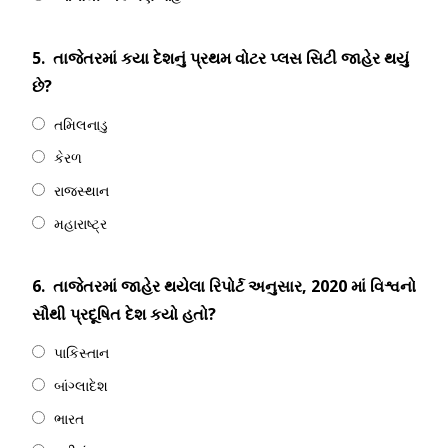
5.
તાજેતરમાં કયા દેશનું પ્રથમ વોટર પ્લસ સિટી જાહેર થયું
છે?
તમિલનાડુ
કેરળ
રાજસ્થાન
મહારાષ્ટ્ર
6.
તાજેતરમાં જાહેર થયેલા રિપોર્ટ અનુસાર, 2020 માં વિશ્વનો
સૌથી પ્રદૂષિત દેશ કયો હતો?
પાકિસ્તાન
બાંગ્લાદેશ
ભારત