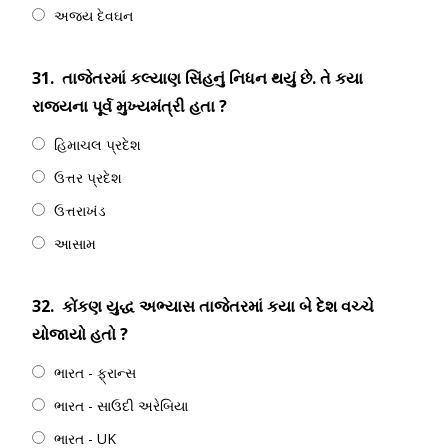
અજય દેવઘન
31.
તાજેતરમાં કલ્યાણ સિંહનું નિધન થયું છે. તે કયા
રાજ્યના પૂર્વ મુખ્યમંત્રી હતા ?
હિમાચલ પ્રદેશ
ઉત્તર પ્રદેશ
ઉત્તરાખંડ
આસામ
32.
કોંકણ યુદ્ધ અભ્યાસ તાજેતરમાં કયા બે દેશ વચ્ચે
યોજાયો હતો ?
ભારત - ફ્રાન્સ
ભારત - સાઉદી અરેબિયા
ભારત - UK