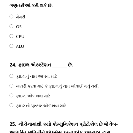
ગણતરીઓ કરી શકે છે.
મેમરી
OS
CPU
ALU
24.
ફાઇલ એક્સ્ટેંશન _______ છે.
ફાઇલનું નામ આપવા માટે
ખાતરી કરવા માટે કે ફાઇલનું નામ ખોવાઈ ગયું નથી
ફાઇલ ઓળખવા માટે
ફાઇલનો પ્રકાર ઓળખવા માટે
25.
નીચેનામાંથી કયો કોમ્યુનિકેશન પ્રોટોકોલ છે જે વેબ-
આધારિત માહિતીને એક્સેસ કરતા દરેક કમ્પ્યુટર દ્વારા