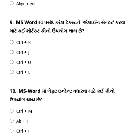
Alignment
9.
MS Word માં પસંદ કરેલ ટેક્સ્ટને 'એલાઈન સેન્ટર' કરવા
માટે કઈ શોર્ટકટ કીનો ઉપયોગ થાય છે?
Ctrl + R
Ctrl + J
Ctrl + U
Ctrl + E
10.
MS-Word માં લેફ્ટ ઇન્ડેન્ટ વધારવા માટે કઈ કીનો
ઉપયોગ થાય છે?
Ctrl + M
Alt + I
Ctrl + I