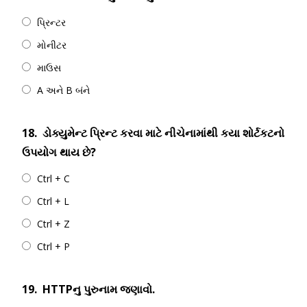
પ્રિન્ટર
મોનીટર
માઉસ
A અને B બંને
18.
ડોક્યુમેન્ટ પ્રિન્ટ કરવા માટે નીચેનામાંથી કયા શોર્ટકટનો
ઉપયોગ થાય છે?
Ctrl + C
Ctrl + L
Ctrl + Z
Ctrl + P
19.
HTTPનુ પુરુનામ જણાવો.