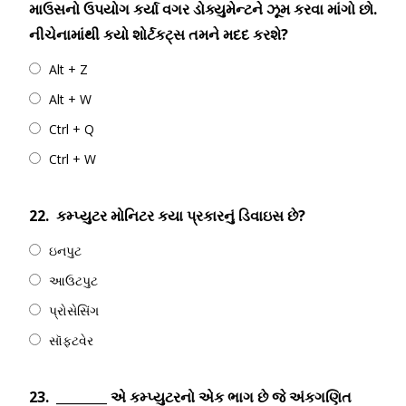
માઉસનો ઉપયોગ કર્યા વગર ડોક્યુમેન્ટને ઝૂમ કરવા માંગો છો.
નીચેનામાંથી કયો શોર્ટકટ્સ તમને મદદ કરશે?
Alt + Z
Alt + W
Ctrl + Q
Ctrl + W
22.
કમ્પ્યુટર મોનિટર કયા પ્રકારનું ડિવાઇસ છે?
ઇનપુટ
આઉટપુટ
પ્રોસેસિંગ
સૉફ્ટવેર
23.
________ એ કમ્પ્યુટરનો એક ભાગ છે જે અંકગણિત