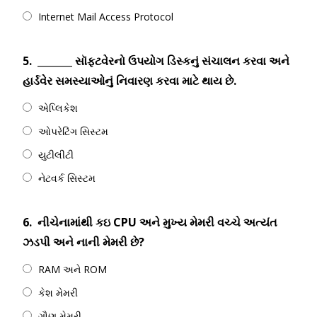
Internet Mail Access Protocol
5.
_______ સૉફ્ટવેરનો ઉપયોગ ડિસ્કનું સંચાલન કરવા અને
હાર્ડવેર સમસ્યાઓનું નિવારણ કરવા માટે થાય છે.
એપ્લિકેશ
ઓપરેટિંગ સિસ્ટમ
યુટીલીટી
નેટવર્ક સિસ્ટમ
6.
નીચેનામાંથી કઇ CPU અને મુખ્ય મેમરી વચ્ચે અત્યંત
ઝડપી અને નાની મેમરી છે?
RAM અને ROM
કેશ મેમરી
ગૌણ મેમરી