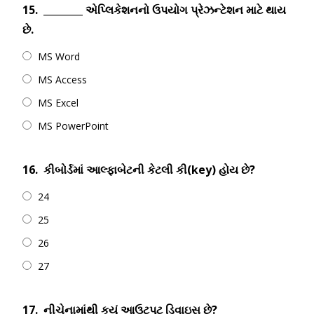
15.
________ એપ્લિકેશનનો ઉપયોગ પ્રેઝન્ટેશન માટે થાય
છે.
MS Word
MS Access
MS Excel
MS PowerPoint
16.
કીબોર્ડમાં આલ્ફાબેટની કેટલી કી(key) હોય છે?
24
25
26
27
17.
નીચેનામાંથી કયું આઉટપુટ ડિવાઇસ છે?