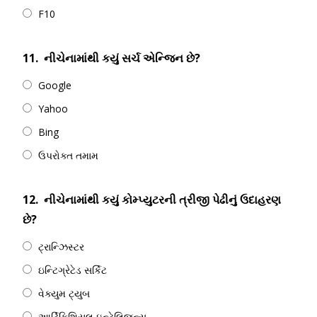
F10
11.
નીચેનામાંથી કયું સર્ચ એન્જિન છે?
Google
Yahoo
Bing
ઉપરોક્ત તમામ
12.
નીચેનામાંથી કયું કોમ્પ્યુટરની ત્રીજી પેઢીનું ઉદાહરણ
છે?
ટ્રાન્ઝિસ્ટર
ઇન્ટિગ્રેટેડ સર્કિટ
વેક્યુમ ટ્યુબ
આર્ટિફિશિયલ ઇન્ટેલિજન્સ