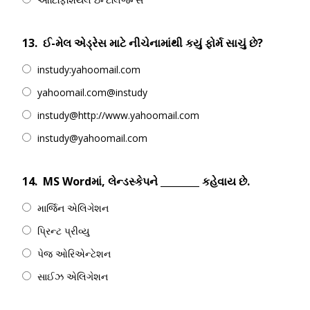
13.
ઈ-મેલ એડ્રેસ માટે નીચેનામાંથી કયું ફોર્મ સાચું છે?
instudy:yahoomail.com
yahoomail.com@instudy
instudy@http://www.yahoomail.com
instudy@yahoomail.com
14.
MS Wordમાં, લેન્ડસ્કેપને ________ કહેવાય છે.
માર્જિન એલિગેશન
પ્રિન્ટ પ્રીવ્યુ
પેજ ઓરિએન્ટેશન
સાઈઝ એલિગેશન